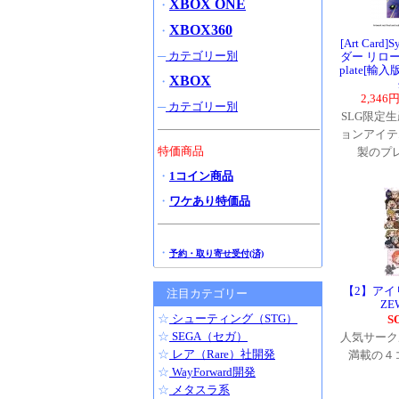
XBOX ONE
・
XBOX360
・
[Art Card]
─
カテゴリー別
ダー リローデ
plate[輸
XBOX
・
2,346
─
カテゴリー別
SLG限定
ョンアイテ
特価商品
製のプ
・
1コイン商品
・
ワケあり特価品
・
予約・取り寄せ受付(済)
【2】アイ
注目カテゴリー
ZE
☆
シューティング（STG）
S
☆
SEGA（セガ）
人気サーク
☆
レア（Rare）社開発
満載の４
☆
WayForward開発
☆
メタスラ系