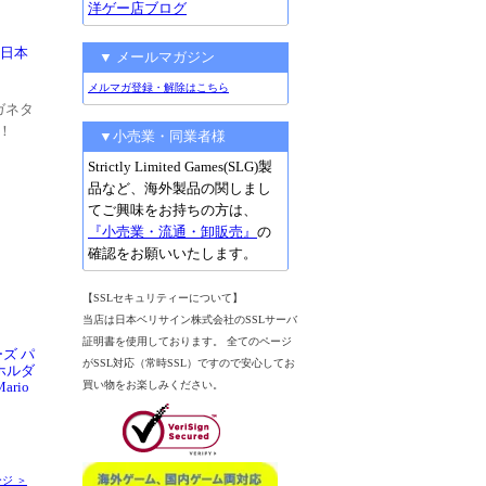
洋ゲー店ブログ
[日本
▼ メールマガジン
メルマガ登録・解除はこちら
ガネタ
！
▼小売業・同業者様
Strictly Limited Games(SLG)製
品など、海外製品の関しまし
てご興味をお持ちの方は、
『小売業・流通・卸販売』
の
確認をお願いいたします。
【SSLセキュリティーについて】
当店は日本ベリサイン株式会社のSSLサーバ
証明書を使用しております。 全てのページ
ズ パ
がSSL対応（常時SSL）ですので安心してお
ホルダ
ario
買い物をお楽しみください。
ジ ＞