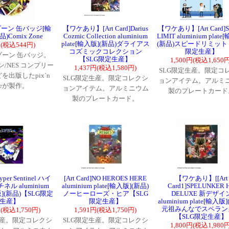
ーン 缶バッジ[輸
【ワケあり】[Art Card]Darius
【ワケあり】[Art Card]S
)Comix Zone
Cozmic Collection aluminium
LIMIT aluminium plate
plate[輸入版](新品)ダライアス
(新品)スピードリミット
円(税込544円)
コズミックコレクション
限定生産】
ーン 缶バッジ。
【SLG限定生産】
1,500円(税込1,650円
/NES コンプリー
1,437円(税込1,580円)
SLG限定生産。限定コ
を出版したpix`n
SLG限定生産。限定コレクシ
ョンアイテム。アルミ
veが製作。
ョンアイテム。アルミニウム
製のプレートカード
製のプレートカード。
Hyper Sentinel ハイ
[Art Card]NO HEROES HERE
【ワケあり】[[Art
ネル aluminium
aluminium plate[輸入版](新品)
Card1]SPELUNKER 
入版](新品)【SLG限定
ノーヒーローズ・ヒア【SLG
DELUXE 新デザイ
生産】
限定生産】
aluminium plate[輸入版
元祖みんなでスペラン
円(税込1,750円)
1,591円(税込1,750円)
【SLG限定生産】
生産。限定コレクシ
SLG限定生産。限定コレクシ
1,800円(税込1,980円