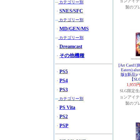
ョンアイテ
─
カテゴリー別
製のプ
SNES/SFC
・
─
カテゴリー別
MD/GEN/MS
・
─
カテゴリー別
Dreamcast
・
その他機種
・
[Art Card1]B
Eaters) al
PS5
・
版](新品)
【S
PS4
・
1,955
PS3
・
SLG限定
ョンアイテ
─
カテゴリー別
製のプ
PS Vita
・
PS2
・
PSP
・