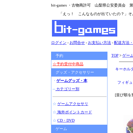
bit-games ・古物商許可 山梨県公安委員会 第47
「えっ！ こんなものが出ていたの？」そ
ログイン
-
お問合せ
-
お支払い方法
-
配送方法
TOP
>
ゲー
予約
☆予約受付中商品
キーホル
グッズ・アクセサリー
・
ゲームグッズ・本
フィギュ
─
カテゴリー別
[並び順を
☆
ゲームアクセサリ
☆
海外ポイントカード
☆
CD・DVD
ゲーム