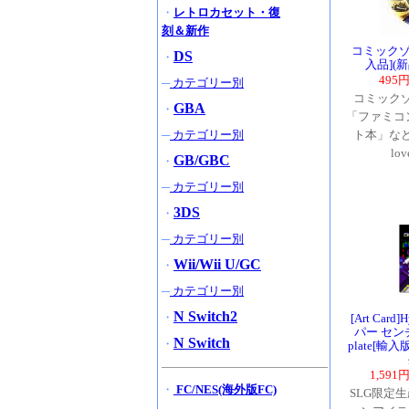
・
レトロカセット・復
刻＆新作
コミックゾ
DS
・
入品](新品
495
─
カテゴリー別
コミックゾ
GBA
・
「ファミコン
─
カテゴリー別
ト本」など
lo
GB/GBC
・
─
カテゴリー別
3DS
・
─
カテゴリー別
Wii/Wii U/GC
・
─
カテゴリー別
N Switch2
・
[Art Card]
パー センチ
N Switch
・
plate[輸
1,591
・
FC/NES(海外版FC)
SLG限定