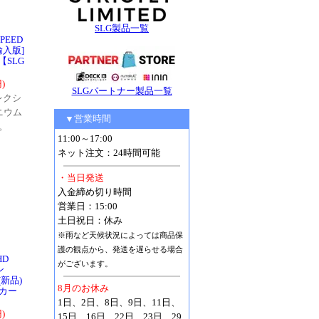
SLG製品一覧
PEED
[輸入版]
【SLG
)
SLGパートナー製品一覧
レクシ
ニウム
▼営業時間
。
11:00～17:00
ネット注文：24時間可能
・当日発送
入金締め切り時間
営業日：15:00
土日祝日：休み
※雨など天候状況によっては商品保
護の観点から、発送を遅らせる場合
HD
がございます。
ン
](新品)
8月のお休み
カー
1日、2日、8日、9日、11日、
)
15日、16日、22日、23日、29