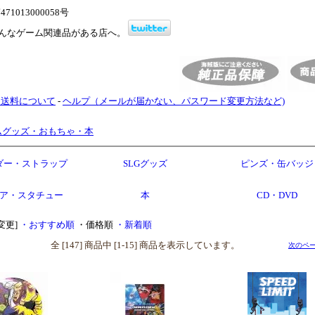
1013000058号
んなゲーム関連品がある店へ。
・送料について
-
ヘルプ（メールが届かない、パスワード変更方法など)
ムグッズ・おもちゃ・本
ダー・ストラップ
SLGグッズ
ピンズ・缶バッジ
ア・スタチュー
本
CD・DVD
変更]
・おすすめ順
・価格順
・新着順
全 [147] 商品中 [1-15] 商品を表示しています。
次のペー