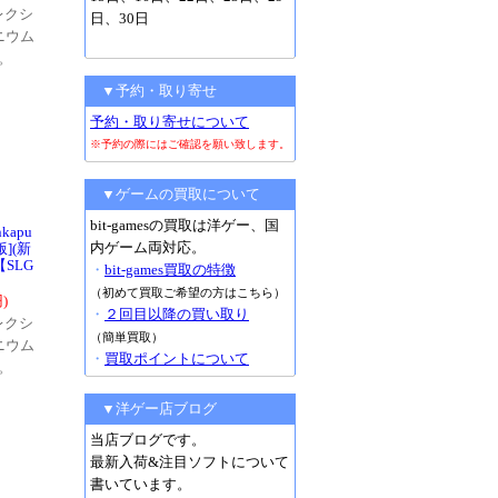
レクシ
日、30日
ニウム
。
▼予約・取り寄せ
予約・取り寄せについて
※予約の際にはご確認を願い致します。
▼ゲームの買取について
bit-gamesの買取は洋ゲー、国
kapu
内ゲーム両対応。
入版](新
SLG
・
bit-games買取の特徴
（初めて買取ご希望の方はこちら）
)
・
２回目以降の買い取り
レクシ
（簡単買取）
ニウム
・
買取ポイントについて
。
▼洋ゲー店ブログ
当店ブログです。
最新入荷&注目ソフトについて
書いています。