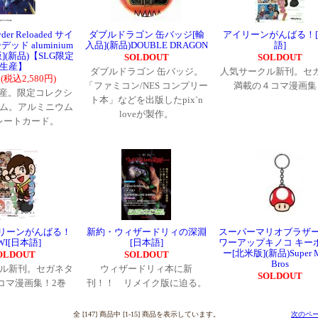
Syder Reloaded サイ
ダブルドラゴン 缶バッジ[輸
アイリーンがんばる！
ッド aluminium
入品](新品)DOUBLE DRAGON
語]
入版](新品)【SLG限定
SOLDOUT
SOLDOUT
生産】
ダブルドラゴン 缶バッジ。
人気サークル新刊。セ
円(税込2,580円)
「ファミコン/NES コンプリー
満載の４コマ漫画集
生産。限定コレクシ
ト本」などを出版したpix`n
ム。アルミニウム
loveが製作。
レートカード。
リーンがんばる！
新約・ウィザードリィの深淵
スーパーマリオブラザー
WI[日本語]
[日本語]
ワーアップキノコ キー
ー[北米版](新品)Super M
OLDOUT
SOLDOUT
Bros
ル新刊。セガネタ
ウィザードリィ本に新
SOLDOUT
コマ漫画集！2巻
刊！！ リメイク版に迫る。
全 [147] 商品中 [1-15] 商品を表示しています。
次のペー