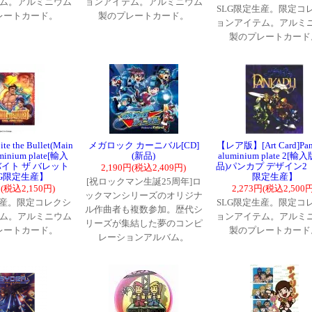
ム。アルミニウム
ョンアイテム。アルミニウム
SLG限定生産。限定コ
レートカード。
製のプレートカード。
ョンアイテム。アルミ
製のプレートカード
ite the Bullet(Main
メガロック カーニバル[CD]
【レア版】[Art Card]Pan
uminium plate[輸入
(新品)
aluminium plate 2[輸
バイト ザ バレット
品)パンカプ デザイン2【
2,190円(税込2,409円)
LG限定生産】
限定生産】
[祝ロックマン生誕25周年]ロ
円(税込2,150円)
2,273円(税込2,500円
ックマンシリーズのオリジナ
生産。限定コレクシ
SLG限定生産。限定コ
ル作曲者も複数参加。歴代シ
ム。アルミニウム
ョンアイテム。アルミ
リーズが集結した夢のコンピ
レートカード。
製のプレートカード
レーションアルバム。