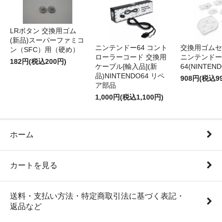
LRボタン 交換用ゴム
(新品)スーパーファミコ
ニンテンドー64 コント
交換用ゴムセ
ン（SFC）用（硬め）
ローラーコード 交換用
ニンテンドー
182円(税込200円)
ケーブル[輸入品](新
64(NINTEN
品)NINTENDO64 リペ
908円(税込9
ア部品
1,000円(税込1,100円)
ホーム
カートを見る
送料・支払い方法・特定商取引法に基づく表記・
返品など