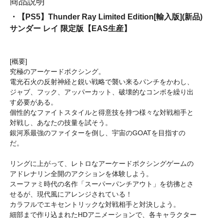
商品説明
・【PS5】Thunder Ray Limited Edition[輸入版](新品)
サンダー レイ 限定版【EAS生産】
[概要]
究極のアーケードボクシング。
電光石火の反射神経と鋭い戦略で襲い来るパンチをかわし、
ジャブ、フック、アッパーカット、破壊的なコンボを繰り出
す必要がある。
個性的なファイトスタイルと得意技を持つ様々な対戦相手と
対戦し、あなたの技量を試そう。
銀河系最強のファイターを倒し、宇宙のGOATを目指すの
だ。
リングに上がって、レトロなアーケードボクシングゲームの
アドレナリン全開のアクションを体験しよう。
スーファミ時代の名作「スーパーパンチアウト」を彷彿とさ
せるが、現代風にアレンジされている！
カラフルでエキセントリックな対戦相手と対決しよう。
細部まで作り込まれたHDアニメーションで、各キャラクター