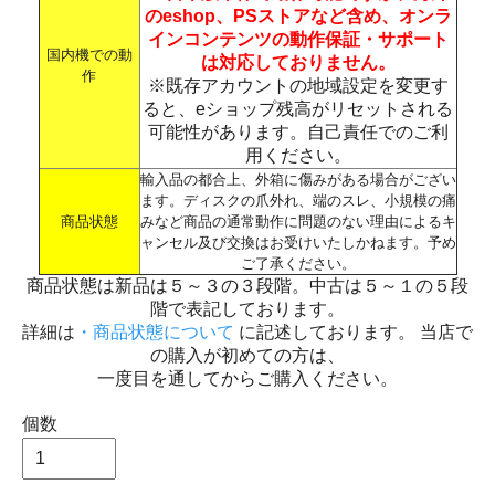
のeshop、PSストアなど含め、オンラ
インコンテンツの動作保証・サポート
国内機での動
は対応しておりません。
作
※既存アカウントの地域設定を変更す
ると、eショップ残高がリセットされる
可能性があります。自己責任でのご利
用ください。
輸入品の都合上、外箱に傷みがある場合がござい
ます。ディスクの爪外れ、端のスレ、小規模の痛
商品状態
みなど商品の通常動作に問題のない理由によるキ
ャンセル及び交換はお受けいたしかねます。予め
ご了承ください。
商品状態は新品は５～３の３段階。中古は５～１の５段
階で表記しております。
詳細は
・商品状態について
に記述しております。 当店で
の購入が初めての方は、
一度目を通してからご購入ください。
個数