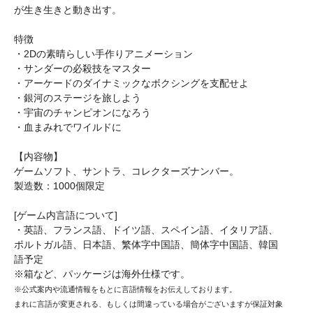
が生き生きと動き出す。
特徴
・2Dの素晴らしい手作りアニメーション
・サンダーの必殺技をマスター
・アーケードのダイナミックなボクシングを支配せよ
・銀河のステージを旅しよう
・宇宙のチャンピオンになろう
・血まみれでワイルドに
【内容物】
ゲームソフト、サントラ、コレクターズナンバー。
製造数：1000個限定
[ゲーム内言語について]
・英語、フランス語、ドイツ語、スペイン語、イタリア語、
ポルトガル語、日本語、繁体字中国語、簡体字中国語、韓国
語予定
※箱など、パッケージは海外仕様です。
※公式案内や流通情報をもとに言語情報をお伝えしております。
まれに言語が変更される、もしくは間違っている場合がございますが保証対象