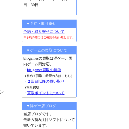
日、30日
▼予約・取り寄せ
予約・取り寄せについて
※予約の際にはご確認を願い致します。
▼ゲームの買取について
bit-gamesの買取は洋ゲー、国
内ゲーム両対応。
・
bit-games買取の特徴
（初めて買取ご希望の方はこちら）
追
・
２回目以降の買い取り
（簡単買取）
ン
・
買取ポイントについて
▼洋ゲー店ブログ
当店ブログです。
最新入荷&注目ソフトについて
書いています。