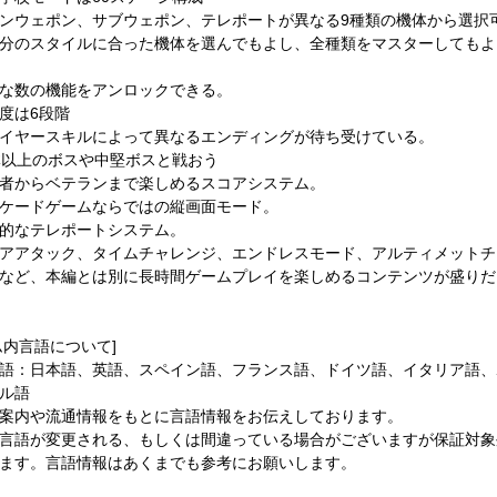
ンウェポン、サブウェポン、テレポートが異なる9種類の機体から選択
分のスタイルに合った機体を選んでもよし、全種類をマスターしてもよ
な数の機能をアンロックできる。
度は6段階
イヤースキルによって異なるエンディングが待ち受けている。
体以上のボスや中堅ボスと戦おう
者からベテランまで楽しめるスコアシステム。
ケードゲームならではの縦画面モード。
的なテレポートシステム。
アアタック、タイムチャレンジ、エンドレスモード、アルティメットチ
など、本編とは別に長時間ゲームプレイを楽しめるコンテンツが盛りだ
ム内言語について]
語：日本語、英語、スペイン語、フランス語、ドイツ語、イタリア語、
ル語
案内や流通情報をもとに言語情報をお伝えしております。
言語が変更される、もしくは間違っている場合がございますが保証対象
ます。言語情報はあくまでも参考にお願いします。