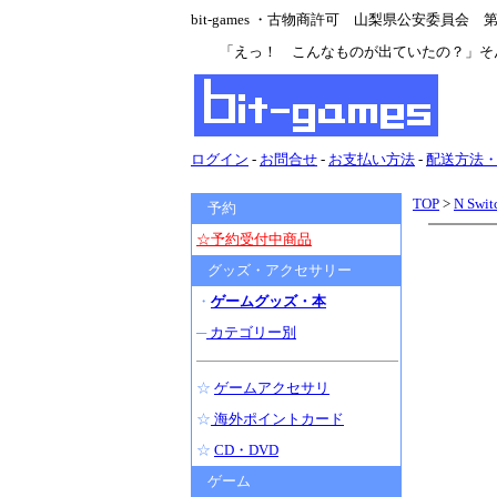
bit-games ・古物商許可 山梨県公安委員会 第47
「えっ！ こんなものが出ていたの？」そ
ログイン
-
お問合せ
-
お支払い方法
-
配送方法
TOP
>
N Swit
予約
☆予約受付中商品
グッズ・アクセサリー
・
ゲームグッズ・本
─
カテゴリー別
☆
ゲームアクセサリ
☆
海外ポイントカード
☆
CD・DVD
ゲーム