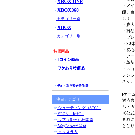
XBOX ONE
・
・メイ
XBOX360
・
能。自
し！
─
カテゴリー別
・膨大
XBOX
・
・難易
─
カテゴリー別
・プレ
・20
・初心
特価商品
・アー
・
1コイン商品
・革新
・
ワケあり特価品
・スコ
レンジ
さん。
・
予約・取り寄せ受付(済)
[ゲー
注目カテゴリー
対応言
ルトガ
☆
シューティング（STG）
※公式
☆
SEGA（セガ）
まれに
☆
レア（Rare）社開発
となり
☆
WayForward開発
☆
メタスラ系