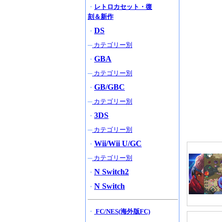
・
レトロカセット・復
刻＆新作
DS
・
─
カテゴリー別
GBA
・
─
カテゴリー別
GB/GBC
・
─
カテゴリー別
3DS
・
─
カテゴリー別
Wii/Wii U/GC
・
─
カテゴリー別
N Switch2
・
N Switch
・
・
FC/NES(海外版FC)