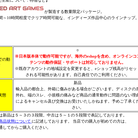
限定生産について：特徴など】
が製造する数量限定パッケージ。
間～10時間程度でクリア時間可能な、インディーズ作品中心のラインナップ
○
※日本版本体で動作可能ですが、海外のeshopを含め、オンラインコ
での動
テンツの動作保証・サポートは対応しておりません。
作
※既存アカウントの地域設定を変更すると、eショップ残高がリセッ
される可能性があります。自己責任でのご利用ください。
新品
輸入品の都合上、外箱に傷みがある場合がございます。ディスクの
状態
外れ、端のスレ、小規模の痛みなど商品の通常動作に問題のない理
によるキャンセル及び交換はお受けいたしかねます。予めご了承く
さい。
は新品は５～３の３段階。中古は５～１の５段階で表記しております。
商品状態について
に記述しております。 当店での購入が初めての方は、
通してからご購入ください。