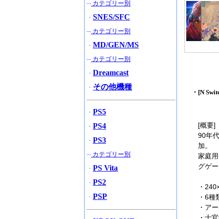
─
カテゴリー別
SNES/SFC
・
─
カテゴリー別
MD/GEN/MS
・
─
カテゴリー別
Dreamcast
・
その他機種
・
・[N Sw
PS5
・
[概要]
PS4
・
90年
PS3
・
加。
─
カテゴリー別
家庭用
グゲー
PS Vita
・
PS2
・
・24
PSP
・
・6種
・アー
・士官