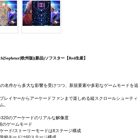
itch]Sophstar[欧州版](新品)ソフスター【Red生産】
代の名作から多大な影響を受けつつ、新規要素や多彩なゲームモードを
プレイヤーからアーケードファンまで楽しめる縦スクロールシューティ
ム。
0×320のアーケードのリアルな解像度
類のゲームモード
ケード/ストーリーモードは8ステージ構成
学校モードは60ステージ構成