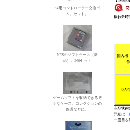
【Red
64用コントローラー交換ゴ
ム。セット。
概ね数時
NESのソフトケース（新
国内機
品）。5個セット
商品
ゲームソフトを収納できる透
明なケース。コレクションの
商品状態
保護などに。
詳細は
・
一度目を