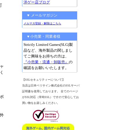
洋ゲー店ブログ
可
▼ メールマガジン
メルマガ登録・解除はこちら
▼小売業・同業者様
Strictly Limited Games(SLG)製
品など、海外製品の関しまし
てご興味をお持ちの方は、
『小売業・流通・卸販売』
の
ャ
確認をお願いいたします。
く
【SSLセキュリティーについて】
当店は日本ベリサイン株式会社のSSLサーバ
証明書を使用しております。 全てのページ
ポ
がSSL対応（常時SSL）ですので安心してお
買い物をお楽しみください。
外