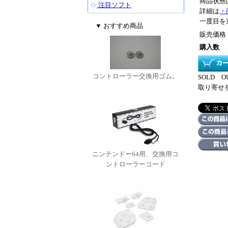
商品状態
☆
注目ソフト
詳細は
・
一度目を
▼ おすすめ商品
販売価格
購入数
コントローラー交換用ゴム。
SOLD
取り寄せ
ニンテンドー64用、交換用コ
ントローラーコード