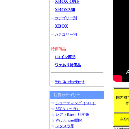
XBOX ONE
・
XBOX360
・
─
カテゴリー別
XBOX
・
─
カテゴリー別
特価商品
・
1コイン商品
・
ワケあり特価品
・
予約・取り寄せ受付(済)
注目カテゴリー
国内機
☆
シューティング（STG）
☆
SEGA（セガ）
☆
レア（Rare）社開発
商品
☆
WayForward開発
☆
メタスラ系