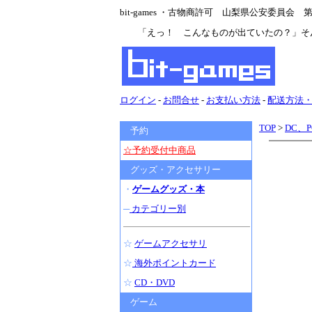
bit-games ・古物商許可 山梨県公安委員会 第47
「えっ！ こんなものが出ていたの？」そ
ログイン
-
お問合せ
-
お支払い方法
-
配送方法
TOP
>
DC、
予約
☆予約受付中商品
グッズ・アクセサリー
・
ゲームグッズ・本
─
カテゴリー別
☆
ゲームアクセサリ
☆
海外ポイントカード
☆
CD・DVD
ゲーム