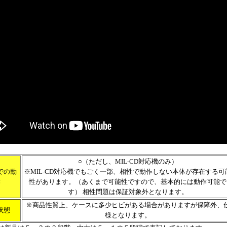
○（ただし、MIL-CD対応機のみ）
での動
※MIL-CD対応機でもごく一部、相性で動作しない本体が存在する可
作
性があります。（あくまで可能性ですので、基本的には動作可能で
す） 相性問題は保証対象外となります。
※商品性質上、ケースに多少ヒビがある場合がありますが保障外、
状態
様となります。