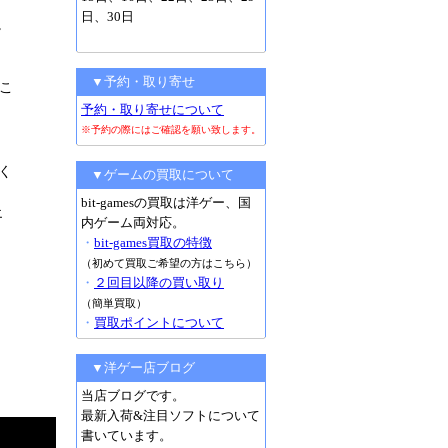
日、30日
。
▼予約・取り寄せ
こ
予約・取り寄せについて
※予約の際にはご確認を願い致します。
てく
▼ゲームの買取について
bit-gamesの買取は洋ゲー、国
エ
内ゲーム両対応。
・
bit-games買取の特徴
（初めて買取ご希望の方はこちら）
・
２回目以降の買い取り
（簡単買取）
・
買取ポイントについて
▼洋ゲー店ブログ
当店ブログです。
最新入荷&注目ソフトについて
書いています。