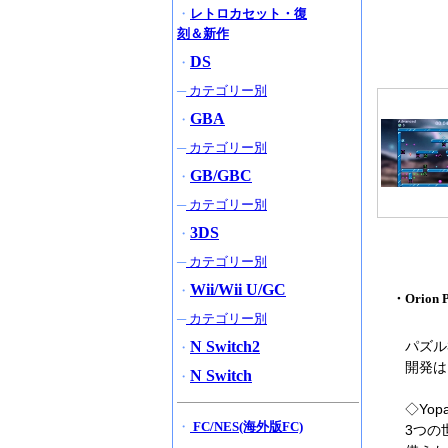
・
レトロカセット・復
刻＆新作
DS
・
─
カテゴリー別
GBA
・
─
カテゴリー別
GB/GBC
・
─
カテゴリー別
3DS
・
─
カテゴリー別
Wii/Wii U/GC
・
・Orion 
─
カテゴリー別
N Switch2
パズル
・
開発は
N Switch
・
◇Yopa
・
FC/NES(海外版FC)
3つの