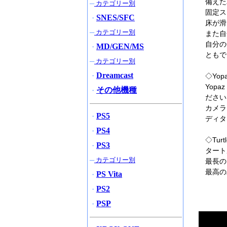
備えた
─
カテゴリー別
固定ス
SNES/SFC
・
床が滑
─
カテゴリー別
また自
自分の
MD/GEN/MS
・
ともで
─
カテゴリー別
Dreamcast
・
◇Yopa
Yopa
その他機種
・
ださい
カメラ
PS5
・
ディタ
PS4
・
◇Turt
PS3
・
タート
─
カテゴリー別
最長の
最高の
PS Vita
・
PS2
・
PSP
・