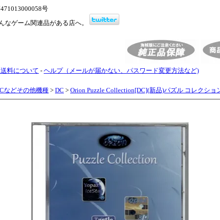
1013000058号
んなゲーム関連品がある店へ。
・送料について
-
ヘルプ（メールが届かない、パスワード変更方法など)
PCなどその他機種
>
DC
>
Orion Puzzle Collection[DC](新品)パズル コレクショ