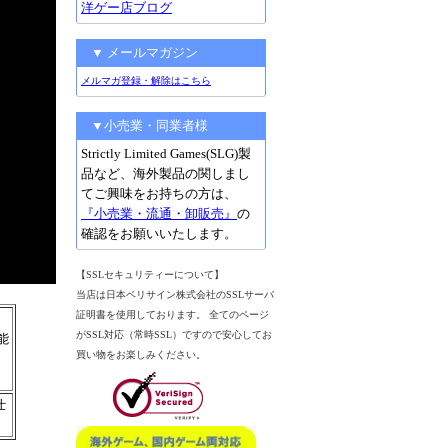
洋ゲー店ブログ
▼ メールマガジン
メルマガ登録・解除はこちら
▼小売業・同業者様
Strictly Limited Games(SLG)製
品など、海外製品の関しまし
てご興味をお持ちの方は、
『小売業・流通・卸販売』
の
確認をお願いいたします。
【SSLセキュリティーについて】
当店は日本ベリサイン株式会社のSSLサーバ
証明書を使用しております。 全てのページ
がSSL対応（常時SSL）ですので安心してお
能
買い物をお楽しみください。
仕