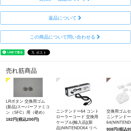
返品について
この商品について問い合わせる
売れ筋商品
LRボタン 交換用ゴム
(新品)スーパーファミコ
ニンテンドー64 コント
交換用ゴムセ
ン（SFC）用（硬め）
ローラーコード 交換用
ニンテンドー
182円(税込200円)
ケーブル[輸入品](新
64(NINTEN
品)NINTENDO64 リペ
908円(税込9