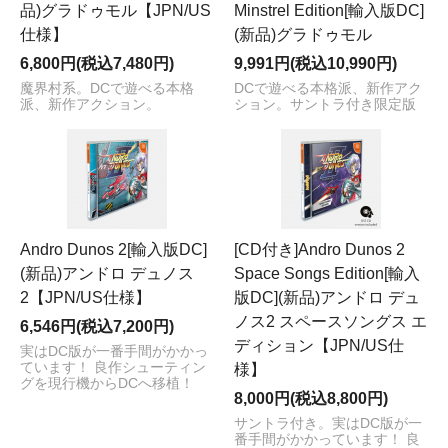
品)グラドゥモル【JPN/US
Minstrel Edition[輸入版DC]
仕様】
(新品)グラドゥモル
6,800円(税込7,480円)
9,991円(税込10,990円)
魔界村系。DCで遊べる本格
DCで遊べる本格派、新作アク
派、新作アクション。
ション。サントラ付き限定版
Andro Dunos 2[輸入版DC]
[CD付き]Andro Dunos 2
(新品)アンドロ デュノス
Space Songs Edition[輸入
2【JPN/US仕様】
版DC](新品)アンドロ デュ
ノス2 スペースソングス エ
6,546円(税込7,200円)
ディション【JPN/US仕
実はDC版が一番手間がかかっ
ています！ 良作シューティン
様】
グを現行機からDCへ移植！
8,000円(税込8,800円)
サントラ付き。実はDC版が一
番手間がかかっています！ 良