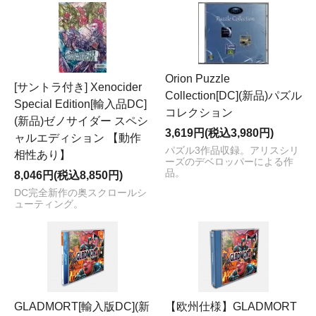
Orion Puzzle
[サントラ付き] Xenocider
Collection[DC](新品)パズル
Special Edition[輸入品DC]
コレクション
(新品)ゼノサイダー スペシ
3,619円(税込3,980円)
ャルエディション 【動作
パズル3作品収録。アリスシリ
相性あり】
ーズのデベロッパーによる作
品。
8,046円(税込8,850円)
DC完全新作の奥スクロールシ
ューティング。
GLADMORT[輸入版DC](新
【欧州仕様】GLADMORT