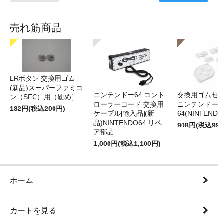
売れ筋商品
LRボタン 交換用ゴム
(新品)スーパーファミコ
ニンテンドー64 コント
交換用ゴムセ
ン（SFC）用（硬め）
ローラーコード 交換用
ニンテンドー
182円(税込200円)
ケーブル[輸入品](新
64(NINTEN
品)NINTENDO64 リペ
908円(税込9
ア部品
1,000円(税込1,100円)
ホーム
カートを見る