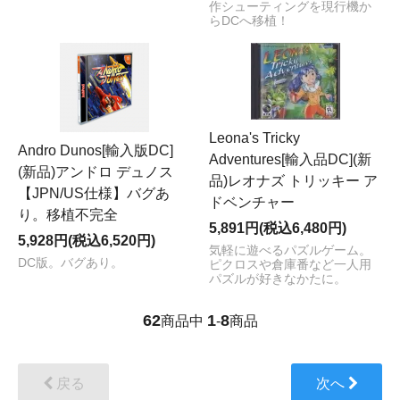
作シューティングを現行機か
らDCへ移植！
Leona's Tricky
Andro Dunos[輸入版DC]
Adventures[輸入品DC](新
(新品)アンドロ デュノス
品)レオナズ トリッキー ア
【JPN/US仕様】バグあ
ドベンチャー
り。移植不完全
5,891円(税込6,480円)
5,928円(税込6,520円)
気軽に遊べるパズルゲーム。
DC版。バグあり。
ピクロスや倉庫番など一人用
パズルが好きなかたに。
62
1
8
商品中
-
商品
戻る
次へ