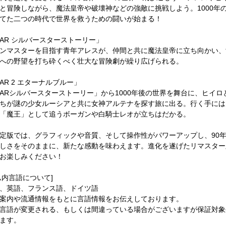
と冒険しながら、魔法皇帝や破壊神などの強敵に挑戦しよう。1000年
てた二つの時代で世界を救うための闘いが始まる！
NAR シルバースターストーリー」
ンマスターを目指す青年アレスが、仲間と共に魔法皇帝に立ち向かい、
への野望を打ち砕くべく壮大な冒険劇が繰り広げられる。
NAR 2 エターナルブルー」
NARシルバースターストーリー」から1000年後の世界を舞台に、ヒイロ
ちが謎の少女ルーシアと共に女神アルテナを探す旅に出る。行く手には
「魔王」として追うボーガンや白騎士レオが立ちはだかる。
定版では、グラフィックや音質、そして操作性がパワーアップし、90
しさをそのままに、新たな感動を味わえます。進化を遂げたリマスター
お楽しみください！
ム内言語について]
、英語、フランス語、ドイツ語
案内や流通情報をもとに言語情報をお伝えしております。
言語が変更される、もしくは間違っている場合がございますが保証対象
ます。