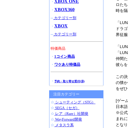
XBOX ONE
・
ロたち
XBOX360
・
時を隔
─
カテゴリー別
「LU
XBOX
・
ドラゴ
─
カテゴリー別
界征服
「LU
特価商品
「LU
・
1コイン商品
仲間た
・
ワケあり特価品
彼らを
この決
・
予約・取り寄せ受付(済)
の懐か
をぜひ
注目カテゴリー
[ゲー
☆
シューティング（STG）
日本語
☆
SEGA（セガ）
※公式
☆
レア（Rare）社開発
まれに
☆
WayForward開発
となり
☆
メタスラ系