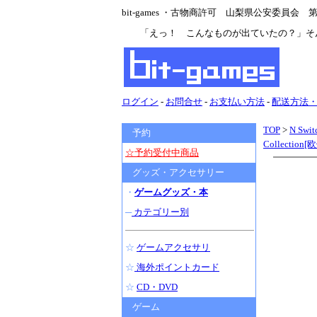
bit-games ・古物商許可 山梨県公安委員会 第47
「えっ！ こんなものが出ていたの？」そ
ログイン
-
お問合せ
-
お支払い方法
-
配送方法
TOP
>
N Swit
予約
Collecti
☆予約受付中商品
グッズ・アクセサリー
・
ゲームグッズ・本
─
カテゴリー別
☆
ゲームアクセサリ
☆
海外ポイントカード
☆
CD・DVD
ゲーム