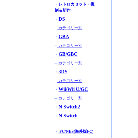
・
レトロカセット・復
刻＆新作
DS
・
─
カテゴリー別
GBA
・
─
カテゴリー別
GB/GBC
・
─
カテゴリー別
3DS
・
─
カテゴリー別
Wii/Wii U/GC
・
─
カテゴリー別
N Switch2
・
N Switch
・
・
FC/NES(海外版FC)