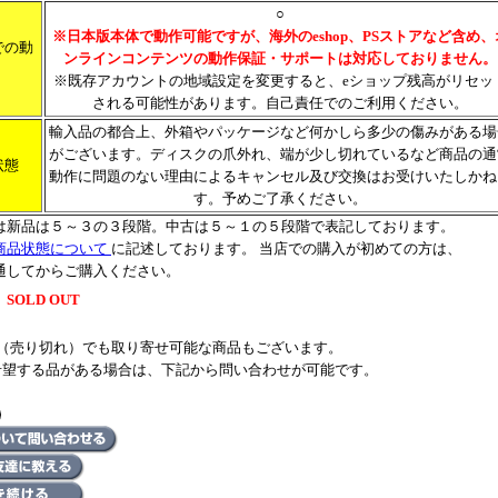
○
※日本版本体で動作可能ですが、海外のeshop、PSストアなど含め、
での動
ンラインコンテンツの動作保証・サポートは対応しておりません。
※既存アカウントの地域設定を変更すると、eショップ残高がリセッ
される可能性があります。自己責任でのご利用ください。
輸入品の都合上、外箱やパッケージなど何かしら多少の傷みがある場
がございます。ディスクの爪外れ、端が少し切れているなど商品の通
状態
動作に問題のない理由によるキャンセル及び交換はお受けいたしかね
す。予めご了承ください。
は新品は５～３の３段階。中古は５～１の５段階で表記しております。
商品状態について
に記述しております。 当店での購入が初めての方は、
通してからご購入ください。
SOLD OUT
UT（売り切れ）でも取り寄せ可能な商品もございます。
希望する品がある場合は、下記から問い合わせが可能です。