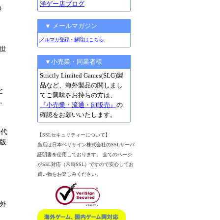
洋ゲー店ブログ
の
▼ メールマガジン
メルマガ登録・解除はこちら
世
▼小売業・同業者様
Strictly Limited Games(SLG)製
品など、海外製品の関しまし
と
てご興味をお持ちの方は、
、
『小売業・流通・卸販売』
の
確認をお願いいたします。
年代
【SSLセキュリティーについて】
版
当店は日本ベリサイン株式会社のSSLサーバ
証明書を使用しております。 全てのページ
がSSL対応（常時SSL）ですので安心してお
買い物をお楽しみください。
外