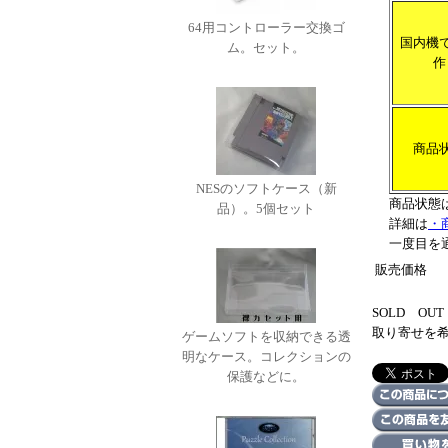
64用コントローラー交換ゴ
国内機
ム。セット。
作
商品
NESのソフトケース（新
商品状態
品）。5個セット
詳細は
・
一度目を
販売価格
SOLD O
取り寄せを
ゲームソフトを収納できる透
明なケース。コレクションの
保護などに。