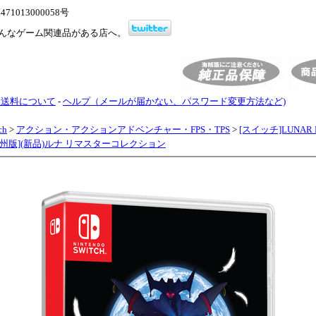
1013000058号
んなゲーム関連品がある店へ。
・送料について
-
ヘルプ（メールが届かない、パスワード変更方法など)
ch
>
アクション・アクションアドベンチャー・FPS・TPS
>
[スイッチ]LUNAR Re
on[欧州版](新品)ルナ リマスターコレクション