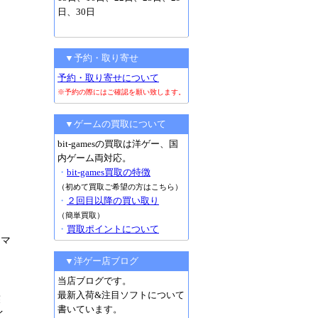
日、30日
▼予約・取り寄せ
予約・取り寄せについて
※予約の際にはご確認を願い致します。
▼ゲームの買取について
bit-gamesの買取は洋ゲー、国
内ゲーム両対応。
・
bit-games買取の特徴
（初めて買取ご希望の方はこちら）
・
２回目以降の買い取り
（簡単買取）
・
買取ポイントについて
リマ
▼洋ゲー店ブログ
当店ブログです。
最新入荷&注目ソフトについて
蘇
書いています。
イ