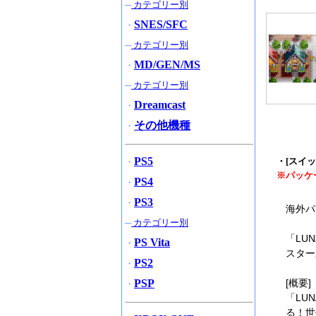
─
カテゴリー別
SNES/SFC
・
─
カテゴリー別
MD/GEN/MS
・
─
カテゴリー別
Dreamcast
・
その他機種
・
PS5
・[スイッチ
・
※パッケ
PS4
・
PS3
・
海外パ
─
カテゴリー別
「LU
PS Vita
・
スター
PS2
・
PSP
[概要]
・
「LU
る！世