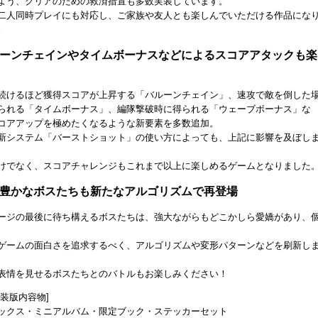
よう、クリアのための救済措置も多数実装しています。
二人同時プレイにも対応し、ご家族や友人とも楽しんでいただける作品にな
。
ルーンチェインやタイムボーナスなどによるスコアアタックも楽
続けるほど獲得スコアが上昇する「バルーンチェイン」、速攻で敵を倒した
られる「タイムボーナス」、編隊撃破時に得られる「ウェーブボーナス」な
コアアップを極めたくなるような新要素を多数追加。
新システム「バーストショット」の使い方によっても、上記に影響を及ぼし
けでなく、スコアチャレンジもこれまで以上に楽しめるゲームとなりました
性豊かなボスたちも新たなアルゴリズムで再登場
ージの最後に待ち構えるボスたちは、強大ながらもどこかしら愛嬌があり、
ゲームの面白さを追求するべく、アルゴリズムや変形パターンなどを刷新し
表情を見せるボスたちとのバトルもお楽しみください！
特装版内容物]
ックス・ミニアルバム・限定ブック・ステッカーセット