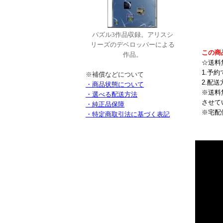
パズル3作品収録。アリスシ
リーズのデベロッパーによる
この商
作品。
☆送料
1.予
※補償などについて
2.配
・商品状態について
※送料
・選べる配送方法
させて
・純正品保障
※宅配
・特定商取引法に基づく表記