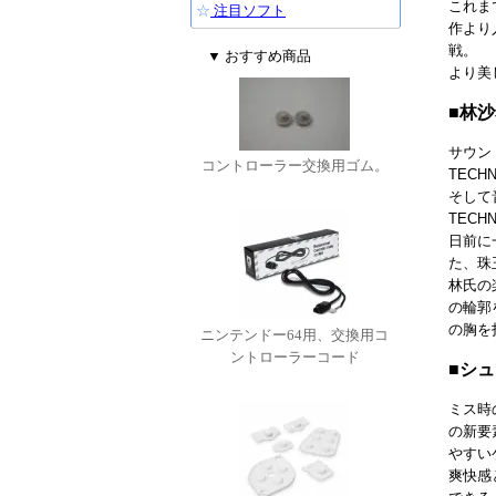
これま
☆
注目ソフト
作より
戦。
▼ おすすめ商品
より美
■林沙
サウン
コントローラー交換用ゴム。
TECH
そして
TEC
日前に
た、珠
林氏の
の輪郭
の胸を
ニンテンドー64用、交換用コ
ントローラーコード
■シ
ミス時
の新要
やすい
爽快感