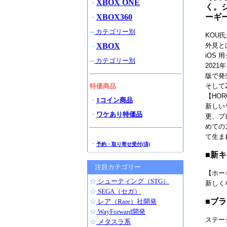
XBOX ONE
・
く。
ーギ
XBOX360
・
─
カテゴリー別
KOU
外見と
XBOX
・
iOS
─
カテゴリー別
202
版で発
そして
特価商品
【HO
・
1コイン商品
新しい
・
ワケあり特価品
更、プ
めての
て生ま
・
予約・取り寄せ受付(済)
■新
注目カテゴリー
【ホー
☆
シューティング（STG）
新しく
☆
SEGA（セガ）
■ブ
☆
レア（Rare）社開発
☆
WayForward開発
ステー
☆
メタスラ系