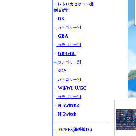
・
レトロカセット・復
刻＆新作
DS
・
─
カテゴリー別
GBA
・
─
カテゴリー別
GB/GBC
・
─
カテゴリー別
3DS
・
─
カテゴリー別
Wii/Wii U/GC
・
─
カテゴリー別
N Switch2
・
N Switch
・
・
FC/NES(海外版FC)