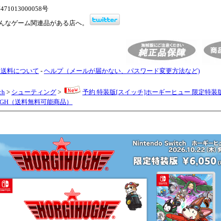
1013000058号
んなゲーム関連品がある店へ。
・送料について
-
ヘルプ（メールが届かない、パスワード変更方法など)
ch
>
シューティング
>
予約 特装版[スイッチ]ホーギーヒュー 限定特装版
HUGH（送料無料可能商品）