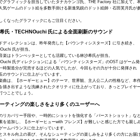
でグラフィックを担当していたタナカケンゴ氏、THE Factory 社に加えて、
人気ゲームのドット絵を多数手掛ける新進気鋭のドット絵師・石田芙月氏が
しくなったグラフィックにもご注目ください。
希氏・TECHNOuchi 氏による全面刷新のサウンド
ドディレクションは、昨年発売した【バウンティシスターズ】に引き続き、
NOuchi 氏が担当。
音楽はトランぺッターとしても活躍している林沙希氏が担当。
HNOuchi 氏ディレクションによる「バウンティシスターズ」のOST はゲーム
一時製造分が完売するほどの人気でしたが、今回もその力が十分に発揮され
玉のサウンドに仕上がっています。
楽曲は、【ホーギーヒュー】のテーマ、世界観、主人公二人の性格など、本
を描き出すような洗練されたクオリティに仕上がっており、きっとプレイヤ
打つことでしょう。
ューティングの楽しさをより多くのユーザーへ
のリカバリー手段や、一時的にショットを強化する「バーストショット」な
素を追加し、【ホーギーヒューwith フレンズ】が難しいと感じた方でも親し
ゲームバランスに仕上がっています。
とスキル向上の喜び、そんなシューティングの楽しみをより多くの方にお届