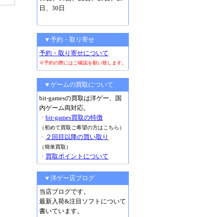
日、30日
▼予約・取り寄せ
予約・取り寄せについて
※予約の際にはご確認を願い致します。
▼ゲームの買取について
bit-gamesの買取は洋ゲー、国
内ゲーム両対応。
・
bit-games買取の特徴
（初めて買取ご希望の方はこちら）
・
２回目以降の買い取り
（簡単買取）
・
買取ポイントについて
▼洋ゲー店ブログ
当店ブログです。
最新入荷&注目ソフトについて
書いています。