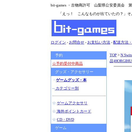
bit-games ・古物商許可 山梨県公安委員会 第47
「えっ！ こんなものが出ていたの？」そ
ログイン
-
お問合せ
-
お支払い方法
-
配送方法
TOP
>
N Swit
予約
品)HORGI
☆予約受付中商品
グッズ・アクセサリー
・
ゲームグッズ・本
─
カテゴリー別
☆
ゲームアクセサリ
☆
海外ポイントカード
☆
CD・DVD
ゲーム