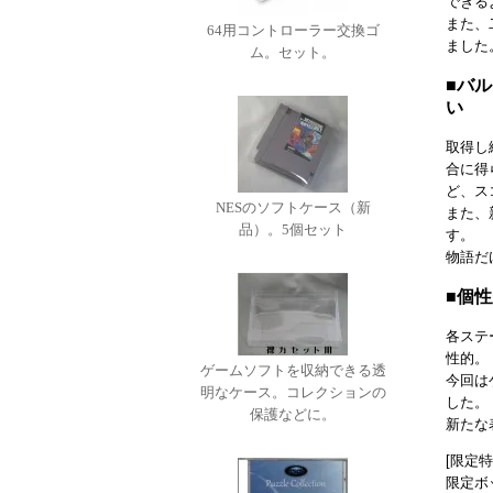
できる
また、
64用コントローラー交換ゴ
ました
ム。セット。
■バ
い
取得し
合に得
ど、ス
NESのソフトケース（新
また、
品）。5個セット
す。
物語だ
■個
各ステ
性的。
ゲームソフトを収納できる透
今回は
明なケース。コレクションの
した。
保護などに。
新たな
[限定
限定ボ