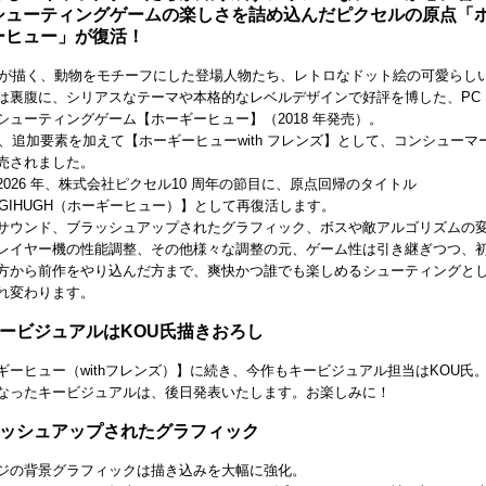
シューティングゲームの楽しさを詰め込んだピクセルの原点「
ーヒュー」が復活！
氏が描く、動物をモチーフにした登場人物たち、レトロなドット絵の可愛らし
は裏腹に、シリアスなテーマや本格的なレベルデザインで好評を博した、PC
 用シューティングゲーム【ホーギーヒュー】（2018 年発売）。
1年、追加要素を加えて【ホーギーヒューwith フレンズ】として、コンシューマ
売されました。
2026 年、株式会社ピクセル10 周年の節目に、原点回帰のタイトル
RGIHUGH（ホーギーヒュー）】として再復活します。
サウンド、ブラッシュアップされたグラフィック、ボスや敵アルゴリズムの
レイヤー機の性能調整、その他様々な調整の元、ゲーム性は引き継ぎつつ、
方から前作をやり込んだ方まで、爽快かつ誰でも楽しめるシューティングと
れ変わります。
キービジュアルはKOU氏描きおろし
ギーヒュー（withフレンズ）】に続き、今作もキービジュアル担当はKOU氏
なったキービジュアルは、後日発表いたします。お楽しみに！
ラッシュアップされたグラフィック
ジの背景グラフィックは描き込みを大幅に強化。