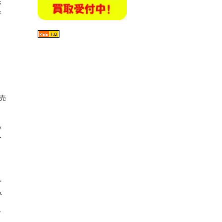
本
参
発売
作
ー
ど
み
け