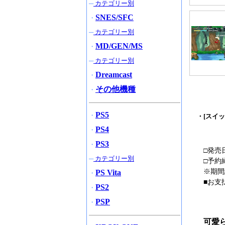
─
カテゴリー別
SNES/SFC
・
─
カテゴリー別
MD/GEN/MS
・
─
カテゴリー別
Dreamcast
・
その他機種
・
PS5
・
・[スイッ
PS4
・
PS3
・
□発売
─
カテゴリー別
□予約
※期間
PS Vita
・
■お支
PS2
・
PSP
・
可愛