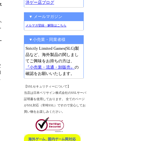
洋ゲー店ブログ
ホ
▼ メールマガジン
い
メルマガ登録・解除はこちら
・
▼小売業・同業者様
ー
Strictly Limited Games(SLG)製
品など、海外製品の関しまし
てご興味をお持ちの方は、
変
『小売業・流通・卸販売』
の
初
確認をお願いいたします。
し
【SSLセキュリティーについて】
当店は日本ベリサイン株式会社のSSLサーバ
証明書を使用しております。 全てのページ
がSSL対応（常時SSL）ですので安心してお
。
買い物をお楽しみください。