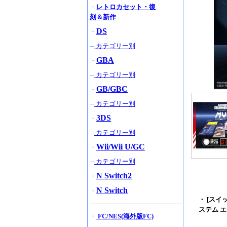
・
レトロカセット・復
刻＆新作
DS
・
─
カテゴリー別
GBA
・
─
カテゴリー別
GB/GBC
・
─
カテゴリー別
3DS
・
─
カテゴリー別
Wii/Wii U/GC
・
─
カテゴリー別
N Switch2
・
N Switch
・
・ [スイッ
ステム 
・
FC/NES(海外版FC)