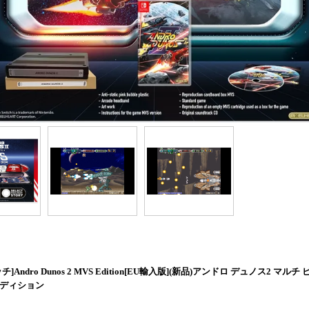
チ]Andro Dunos 2 MVS Edition[EU輸入版](新品)アンドロ デュノス2 マルチ
エディション