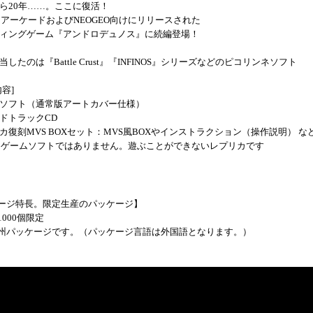
ら20年……。ここに復活！
年にアーケードおよびNEOGEO向けにリリースされた
ィングゲーム『アンドロデュノス』に続編登場！
したのは『Battle Crust』『INFINOS』シリーズなどのピコリンネソフト
容]
ソフト（通常版アートカバー仕様）
ドトラックCD
カ復刻MVS BOXセット：MVS風BOXやインストラクション（操作説明） な
はゲームソフトではありません。遊ぶことができないレプリカです
ージ特長。限定生産のパッケージ】
000個限定
州パッケージです。（パッケージ言語は外国語となります。）