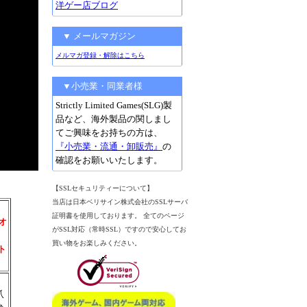
洋ゲー店ブログ
▼ メールマガジン
メルマガ登録・解除はこちら
▼小売業・同業者様
Strictly Limited Games(SLG)製
品など、海外製品の関しまし
てご興味をお持ちの方は、
『小売業・流通・卸販売』
の
確認をお願いいたします。
【SSLセキュリティーについて】
当店は日本ベリサイン株式会社のSSLサーバ
証明書を使用しております。 全てのページ
オ
がSSL対応（常時SSL）ですので安心してお
買い物をお楽しみください。
ト
爪