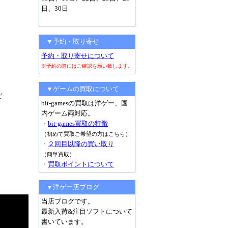
日、30日
▼予約・取り寄せ
予約・取り寄せについて
※予約の際にはご確認を願い致します。
▼ゲームの買取について
ど
bit-gamesの買取は洋ゲー、国
内ゲーム両対応。
・
bit-games買取の特徴
（初めて買取ご希望の方はこちら）
・
２回目以降の買い取り
（簡単買取）
・
買取ポイントについて
▼洋ゲー店ブログ
当店ブログです。
最新入荷&注目ソフトについて
書いています。