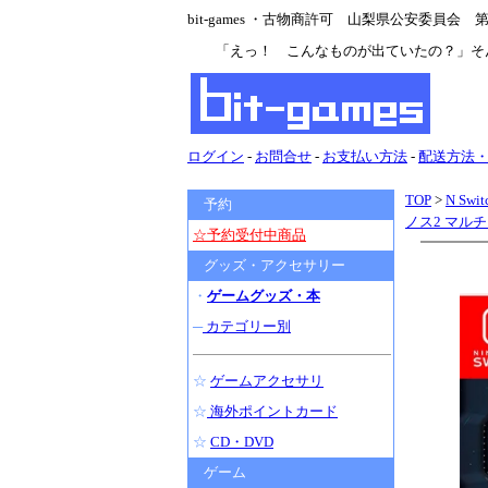
bit-games ・古物商許可 山梨県公安委員会 第47
「えっ！ こんなものが出ていたの？」そ
ログイン
-
お問合せ
-
お支払い方法
-
配送方法
TOP
>
N Swit
予約
ノス2 マル
☆予約受付中商品
グッズ・アクセサリー
・
ゲームグッズ・本
─
カテゴリー別
☆
ゲームアクセサリ
☆
海外ポイントカード
☆
CD・DVD
ゲーム