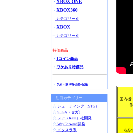
XBOX ONE
・
XBOX360
・
─
カテゴリー別
XBOX
・
─
カテゴリー別
特価商品
・
1コイン商品
・
ワケあり特価品
・
予約・取り寄せ受付(済)
注目カテゴリー
国内機
☆
シューティング（STG）
☆
SEGA（セガ）
☆
レア（Rare）社開発
☆
WayForward開発
☆
メタスラ系
商品