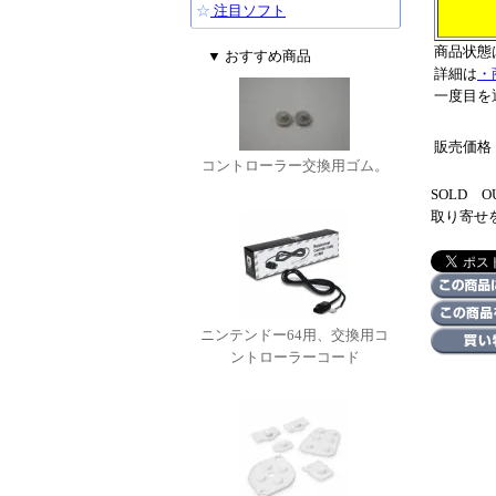
☆
注目ソフト
商品状態
▼ おすすめ商品
詳細は
・
一度目を
販売価格
コントローラー交換用ゴム。
SOLD
取り寄せ
ニンテンドー64用、交換用コ
ントローラーコード