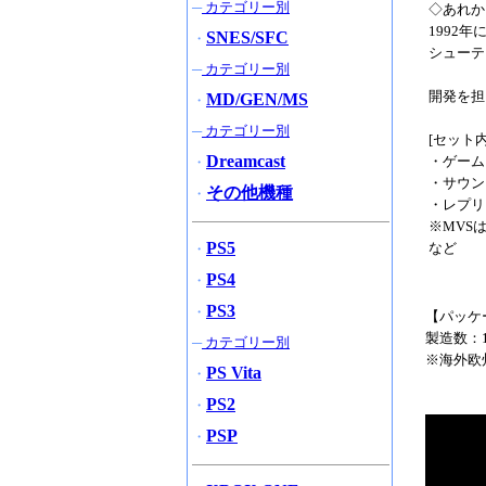
─
カテゴリー別
◇あれか
1992
SNES/SFC
・
シューテ
─
カテゴリー別
開発を担当
MD/GEN/MS
・
─
カテゴリー別
[セット内
Dreamcast
・ゲーム
・
・サウン
その他機種
・
・レプリ
※MVS
PS5
など
・
PS4
・
PS3
・
【パッケ
製造数：1
─
カテゴリー別
※海外欧
PS Vita
・
PS2
・
PSP
・