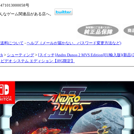
1013000058号
んなゲーム関連品がある店へ。
・送料について
-
ヘルプ（メールが届かない、パスワード変更方法など)
ch
>
シューティング
>
[スイッチ]Andro Dunos 2 MVS Edition[EU輸入版](
チ ビデオ システム エディション【JFG限定】