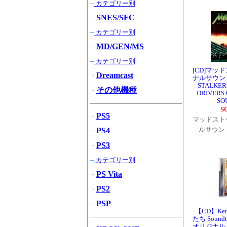
─
カテゴリー別
SNES/SFC
・
─
カテゴリー別
MD/GEN/MS
・
─
カテゴリー別
[CD]マッ
Dreamcast
・
ナルサウン
STALKER 
その他機種
・
DRIVERS 
SO
S
PS5
・
マッドスト
ルサウン
PS4
・
PS3
・
─
カテゴリー別
PS Vita
・
PS2
・
PSP
・
【CD】Ket
たち Sound
オリジナル