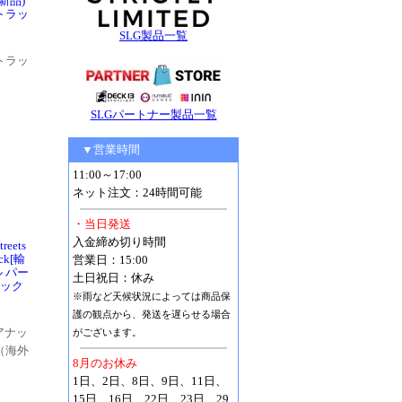
(新品)
トラッ
SLG製品一覧
トラッ
SLGパートナー製品一覧
▼営業時間
11:00～17:00
ネット注文：24時間可能
・当日発送
入金締め切り時間
ets
ack[輸
営業日：15:00
 パー
土日祝日：休み
ラック
※雨など天候状況によっては商品保
護の観点から、発送を遅らせる場合
アナッ
がございます。
（海外
8月のお休み
。
1日、2日、8日、9日、11日、
15日、16日、22日、23日、29