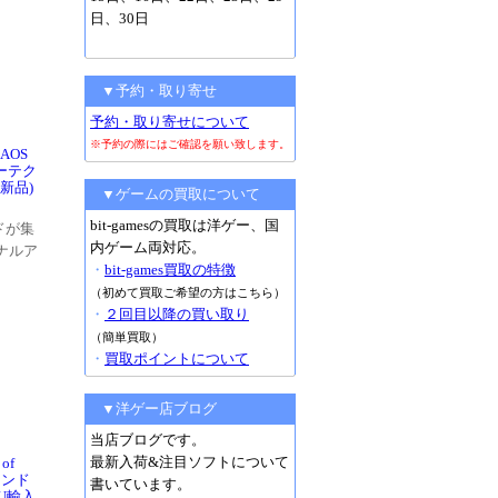
日、30日
▼予約・取り寄せ
予約・取り寄せについて
※予約の際にはご確認を願い致します。
HAOS
ァーテク
(新品)
▼ゲームの買取について
bit-gamesの買取は洋ゲー、国
ドが集
内ゲーム両対応。
ナルア
・
bit-games買取の特徴
（初めて買取ご希望の方はこちら）
・
２回目以降の買い取り
（簡単買取）
・
買取ポイントについて
▼洋ゲー店ブログ
当店ブログです。
最新入荷&注目ソフトについて
 of
ウンド
書いています。
U輸入