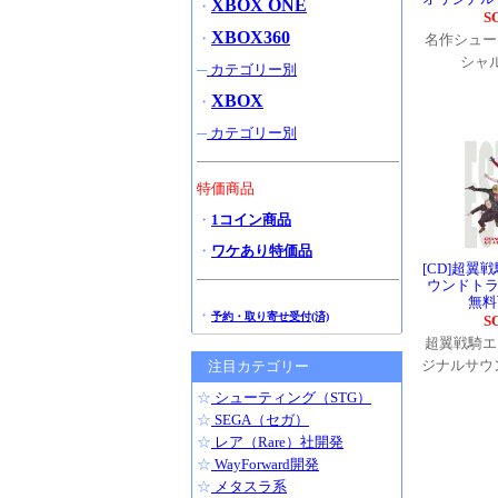
XBOX ONE
・
S
XBOX360
・
名作シュー
シャ
─
カテゴリー別
XBOX
・
─
カテゴリー別
特価商品
・
1コイン商品
・
ワケあり特価品
[CD]超翼
ウンドトラ
無料
・
予約・取り寄せ受付(済)
S
超翼戦騎エ
ジナルサウ
注目カテゴリー
☆
シューティング（STG）
☆
SEGA（セガ）
☆
レア（Rare）社開発
☆
WayForward開発
☆
メタスラ系