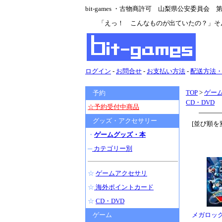
bit-games ・古物商許可 山梨県公安委員会 第47
「えっ！ こんなものが出ていたの？」そ
ログイン
-
お問合せ
-
お支払い方法
-
配送方法
TOP
>
ゲー
予約
CD・DVD
☆予約受付中商品
グッズ・アクセサリー
[並び順を
・
ゲームグッズ・本
─
カテゴリー別
☆
ゲームアクセサリ
☆
海外ポイントカード
☆
CD・DVD
ゲーム
メガロック