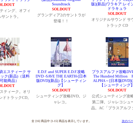
Soundtrack
版](新品)ワラキア:レイ
OLDOUT
ドラキュラ
SOLDOUT
ティング、オフィ
SOLDOUT
グランディア2のサントラが
ルサントラ。
オリジナルサウンド サ
登場！！
トラック CD
戦騎エスティーク サ
E.D.F. and SUPER E.D.F.攻略
プラスアルファ攻略DV
ック(新品)（送料
DVD -SAVE THE EARTH-[日本
The Hundred Million 
可能商品）
版DVD](新品)【シューティン
ALPHA～[日本版DVD]
グ】
【シューティング
OLDOUT
SOLDOUT
SOLDOUT
スティーク。オリ
シューティング攻略DVD。ジ
公式シューティング攻略
ンドトラックCD。
ャレコ。
第二弾。ジャレコシュ
品。AC「プラスアルフ
全 [16] 商品中 [1-15] 商品を表示しています。
次のペー