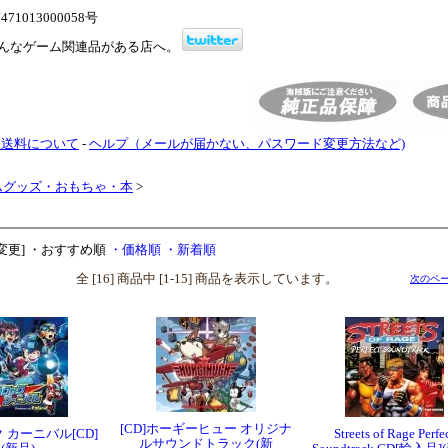
1013000058号
んなゲーム関連品がある店へ。
・送料について
-
ヘルプ（メールが届かない、パスワード変更方法など)
ムグッズ・おもちゃ・本
>
変更]
・おすすめ順
・価格順
・新着順
全 [16] 商品中 [1-15] 商品を表示しています。
次のペー
[CD]ホーギーヒュー オリジナ
 カーニバル[CD]
Streets of Rage Perfe
ルサウンドトラック(新