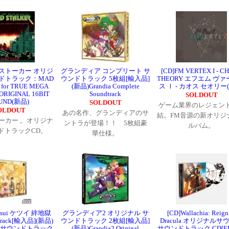
ドストーカー オリジ
グランディア コンプリート サ
[CD]FM VERTEX I - C
ドトラック：MAD
ウンドトラック 5枚組[輸入品]
THEORY エフエム ヴ
for TRUE MEGA
(新品)Grandia Complete
ス Ⅰ - カオス セオリー
ORIGINAL 16BIT
Soundtrack
SOLDOUT
UND(新品)
SOLDOUT
ゲーム業界のレジェン
OLDOUT
あの名作、グランディアのサ
結。FM音源の新オリジ
ーカー 。オリジナ
ントラが登場！！ 5枚組豪
ルバム。
ドトラックCD。
華仕様。
sui ケツイ 絆地獄
グランディア2 オリジナル サ
[CD]Wallachia: Reign
track[輸入品](新品)
ウンドトラック 2枚組[輸入品]
Dracula オリジナルサ
 サウンドトラック
(新品)Grandia2 Original
サウンドトラック CD[E