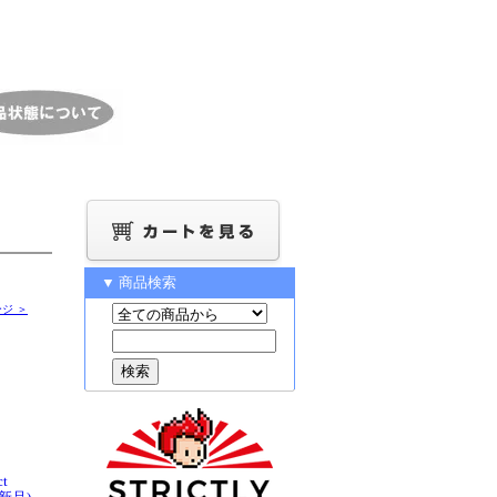
▼ 商品検索
ジ ＞
ct