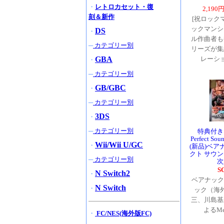
・
レトロカセット・復
2,190
刻＆新作
[祝ロック
ックマンシ
DS
・
ル作曲者も
─
カテゴリー別
リーズが集
GBA
レーシ
・
─
カテゴリー別
GB/GBC
・
─
カテゴリー別
3DS
・
─
カテゴリー別
特典付き St
Perfect So
Wii/Wii U/GC
・
(新品)ベア
クト サウ
─
カテゴリー別
次
S
N Switch2
・
ベアナック
N Switch
・
ック（海
三、川島基
よるMe
・
FC/NES(海外版FC)