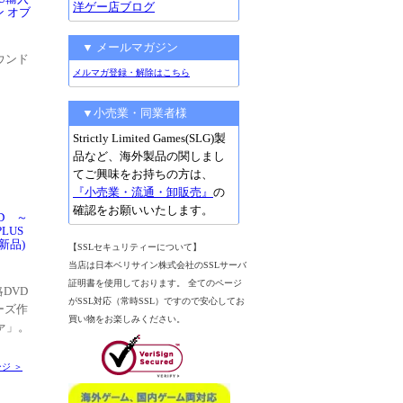
洋ゲー店ブログ
ン オブ
▼ メールマガジン
ウンド
メルマガ登録・解除はこちら
▼小売業・同業者様
Strictly Limited Games(SLG)製
品など、海外製品の関しまし
てご興味をお持ちの方は、
『小売業・流通・卸販売』
の
確認をお願いいたします。
D ～
PLUS
(新品)
【SSLセキュリティーについて】
】
当店は日本ベリサイン株式会社のSSLサーバ
証明書を使用しております。 全てのページ
DVD
がSSL対応（常時SSL）ですので安心してお
ーズ作
買い物をお楽しみください。
ァ」。
ジ ＞