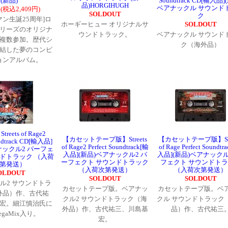
(新品)
Soundtrack CD[輸入品]
品)HORGIHUGH
ベアナックル サウンド
円(税込2,409円)
SOLDOUT
ク
マン生誕25周年]ロ
ホーギーヒュー オリジナルサ
SOLDOUT
リーズのオリジナ
ウンドトラック。
ベアナックル サウンド
複数参加。歴代シ
ク（海外品）
結した夢のコンピ
ョンアルバム。
reets of Rage2
【カセットテープ版】Streets
【カセットテープ版】Stre
undtrack CD[輸入品]
of Rage2 Perfect Soundtrack[輸
of Rage Perfect Soundtr
ナックル2 パーフェ
入品](新品)ベアナックル2 パ
入品](新品)ベアナックル
ンドトラック （入荷
ーフェクト サウンドトラック
フェクト サウンドト
第発送）
（入荷次第発送）
（入荷次第発送）
OLDOUT
SOLDOUT
SOLDOUT
ル2 サウンドトラ
カセットテープ版。ベアナッ
カセットテープ版。ベ
外品）作、古代祐
クル2 サウンドトラック（海
クル サウンドトラック
宏。細江慎治氏に
外品）作、古代祐三、川島基
品）作、古代祐三
gaMix入り。
宏。