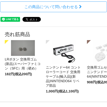
この商品について問い合わせる
売れ筋商品
LRボタン 交換用ゴム
(新品)スーパーファミコ
ニンテンドー64 コント
交換用ゴムセ
ン（SFC）用（硬め）
ローラーコード 交換用
ニンテンドー
182円(税込200円)
ケーブル[輸入品](新
64(NINTEN
品)NINTENDO64 リペ
908円(税込9
ア部品
1,000円(税込1,100円)