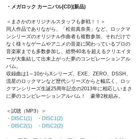
・メガロック カーニバル[CD](新品)
＜まさかのオリジナルスタッフも参戦！！＞
同人作品でありながら、「松前真奈美」など、ロックマ
ンシリーズのオリジナル作曲者も複数参加、それだけで
なく様々なゲームやアニメの音楽に関わっているプロの
音楽家までも多数参加し、総勢40名を超えるクリエイタ
ーが大集結して出来上がった夢のコンピレーションアル
バム。
収録曲は1～10からXシリーズ、EXE、ZERO、DSSH、
流星のロックマンなど歴代シリーズからと幅広く、ロッ
クマンシリーズ生誕25周年記念の2013年に相応しいまさ
に夢のコンピレーションアルバム！ 豪華2枚組み。
＜試聴（MP3）＞
・DISC1(1)
・DISC1(2)
・DISC2(1)
・DISC2(2)