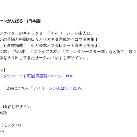
ーンがんばる！[日本語]
ファイターのキャラクター「アイリーン」が主人公。
ンの苦悩と格闘の日々とセガネタ満載の４コマ漫画集！
しも多数掲載！ セガ公式オフ会レポート漫画もあるよ。
リ本」「Wiz本」「ダライアス本」「ファンタシースター本」など近年、数々
誌を送り出してきたサークル『ゆずもデザイン』。
ル】
（ダウンロード可能.高画質7ページ。PDF）
！ 2巻はこちら
「アイリーンがんばる！ZEWI」
：ゆずもデザイン
本語
ジ（モノクロ）
A5