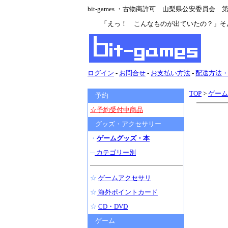
bit-games ・古物商許可 山梨県公安委員会 第47
「えっ！ こんなものが出ていたの？」そ
ログイン
-
お問合せ
-
お支払い方法
-
配送方法
TOP
>
ゲーム
予約
☆予約受付中商品
グッズ・アクセサリー
・
ゲームグッズ・本
─
カテゴリー別
☆
ゲームアクセサリ
☆
海外ポイントカード
☆
CD・DVD
ゲーム