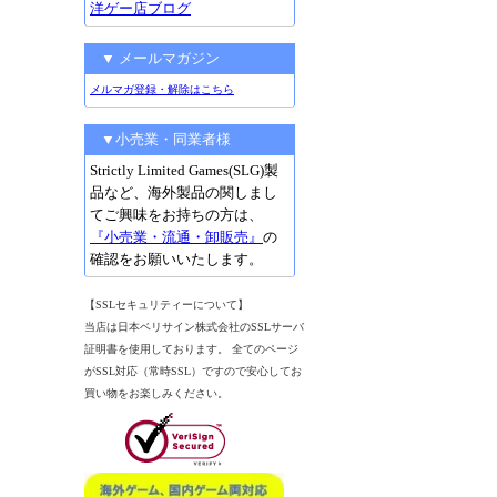
洋ゲー店ブログ
▼ メールマガジン
メルマガ登録・解除はこちら
▼小売業・同業者様
Strictly Limited Games(SLG)製
品など、海外製品の関しまし
てご興味をお持ちの方は、
『小売業・流通・卸販売』
の
確認をお願いいたします。
【SSLセキュリティーについて】
当店は日本ベリサイン株式会社のSSLサーバ
証明書を使用しております。 全てのページ
がSSL対応（常時SSL）ですので安心してお
買い物をお楽しみください。