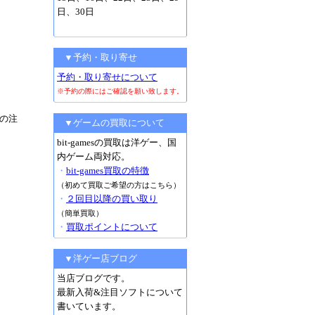
日、30日
▼予約・取り寄せ
予約・取り寄せについて
※予約の際にはご確認を願い致します。
の注
▼ゲームの買取について
bit-gamesの買取は洋ゲー、国
内ゲーム両対応。
・
bit-games買取の特徴
（初めて買取ご希望の方はこちら）
・
２回目以降の買い取り
（簡単買取）
・
買取ポイントについて
▼洋ゲー店ブログ
当店ブログです。
最新入荷&注目ソフトについて
書いています。