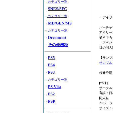
─
カテゴリー別
SNES/SFC
・
─
カテゴリー別
・アイリ
MD/GEN/MS
・
バーチャ
─
カテゴリー別
アイリー
Dreamcast
描き下ろ
・
「スペハ
その他機種
・
目の同人
PS5
【サンプ
・
サンプル
PS4
・
PS3
・
続巻登場
─
カテゴリー別
[仕様]
PS Vita
・
サークル
言語：日
PS2
・
同人誌
PSP
・
28ペー
サイズ：