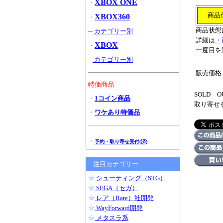
XBOX ONE
・
商品
XBOX360
・
商品状態
─
カテゴリー別
詳細は
・
XBOX
・
一度目を
─
カテゴリー別
販売価格
特価商品
SOLD
・
1コイン商品
取り寄せ
・
ワケあり特価品
・
予約・取り寄せ受付(済)
注目カテゴリー
☆
シューティング（STG）
☆
SEGA（セガ）
☆
レア（Rare）社開発
☆
WayForward開発
☆
メタスラ系