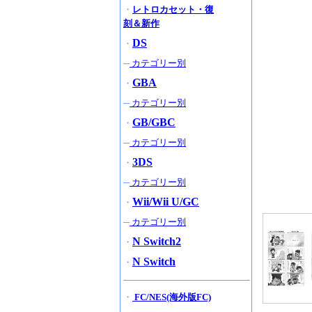
・
レトロカセット・復
刻＆新作
DS
・
─
カテゴリー別
GBA
・
─
カテゴリー別
GB/GBC
・
─
カテゴリー別
3DS
・
─
カテゴリー別
Wii/Wii U/GC
・
─
カテゴリー別
N Switch2
・
N Switch
・
・
FC/NES(海外版FC)