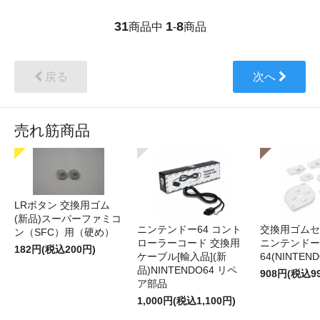
31
1
8
商品中
-
商品
戻る
次へ
売れ筋商品
LRボタン 交換用ゴム
(新品)スーパーファミコ
ニンテンドー64 コント
交換用ゴムセ
ン（SFC）用（硬め）
ローラーコード 交換用
ニンテンドー
182円(税込200円)
ケーブル[輸入品](新
64(NINTEN
品)NINTENDO64 リペ
908円(税込9
ア部品
1,000円(税込1,100円)