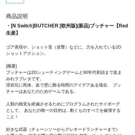
商品説明
・[N Switch]BUTCHER [欧州版](新品)ブッチャー【Red
生産】
ゴア表現や、ショット音（攻撃）などに、力を入れている2D
ショットアクション。
[概要]
ブッチャーは2Dシューティングゲームと90年代初頭まで血ま
みれラブレタです。
溶岩坑に死体。血で壁に飾る時間のアイデアある場合、 ブッ
チャーはあなたのためゲームである。
人類の残党を絶滅させるためにプログラムされたサイボーグ
として、 あなたの唯一の目的は...動くものすべてを破壊する
こと！
好きな武器（チェーンソーからグレネードランチャーまで）