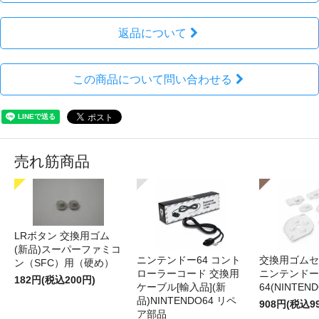
返品について
この商品について問い合わせる
売れ筋商品
LRボタン 交換用ゴム
(新品)スーパーファミコ
ニンテンドー64 コント
交換用ゴムセ
ン（SFC）用（硬め）
ローラーコード 交換用
ニンテンドー
182円(税込200円)
ケーブル[輸入品](新
64(NINTEN
品)NINTENDO64 リペ
908円(税込9
ア部品