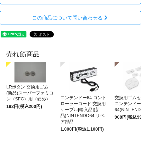
この商品について問い合わせる
売れ筋商品
LRボタン 交換用ゴム
(新品)スーパーファミコ
ニンテンドー64 コント
交換用ゴムセ
ン（SFC）用（硬め）
ローラーコード 交換用
ニンテンドー
182円(税込200円)
ケーブル[輸入品](新
64(NINTEN
品)NINTENDO64 リペ
908円(税込9
ア部品
1,000円(税込1,100円)