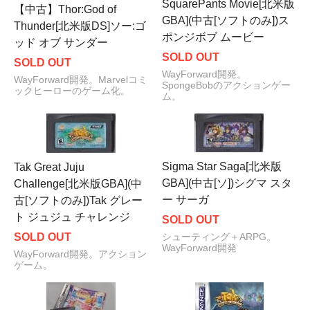
SquarePants Movie[北米版
【中古】Thor:God of
GBA](中古[ソフトのみ])ス
Thunder[北米版DS]ソー:ゴ
ポンジボブ ムービー
ッド オブ サンダー
SOLD OUT
SOLD OUT
WayForward開発。
WayForward開発。Marvelコミ
SpongeBobのアクションゲー
ックヒーローのゲーム化。
ム。
Sigma Star Saga[北米版
Tak Great Juju
GBA](中古[ソ])シグマ スタ
Challenge[北米版GBA](中
ー サーガ
古[ソフトのみ])Tak グレー
ト ジュジュ チャレンジ
SOLD OUT
SOLD OUT
シューティング＋ARPG。
WayForward開発
WayForward開発。アクション
ゲーム。