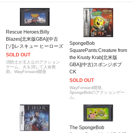
Rescue Heroes:Billy
Blazes[北米版GBA](中古
SpongeBob
[ソ])レスキュー ヒーローズ
SquarePants:Creature from
SOLD OUT
the Krusty Krab[北米版
消防士が主人公のアクション
GBA](中古)スポンジボブ
ゲーム。火を消して人命救
CK
助。WayForward開発
SOLD OUT
WayForward開発。
SpongeBobのアクションゲー
ム。
The SpongeBob