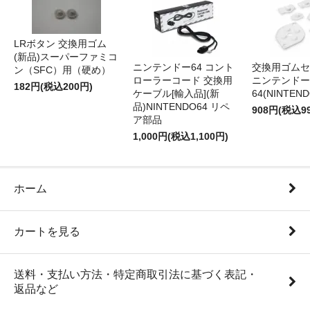
LRボタン 交換用ゴム
(新品)スーパーファミコ
ニンテンドー64 コント
交換用ゴムセ
ン（SFC）用（硬め）
ローラーコード 交換用
ニンテンドー
182円(税込200円)
ケーブル[輸入品](新
64(NINTEN
品)NINTENDO64 リペ
908円(税込9
ア部品
1,000円(税込1,100円)
ホーム
カートを見る
送料・支払い方法・特定商取引法に基づく表記・
返品など