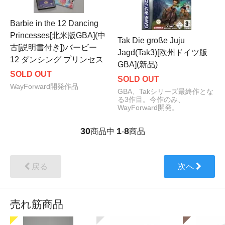
Barbie in the 12 Dancing
Princesses[北米版GBA](中
Tak Die große Juju
古[説明書付き])バービー
Jagd(Tak3)[欧州ドイツ版
12 ダンシング プリンセス
GBA](新品)
SOLD OUT
SOLD OUT
WayForward開発作品
GBA、Takシリーズ最終作とな
る3作目。今作のみ、
WayForward開発。
30
1
8
商品中
-
商品
戻る
次へ
売れ筋商品