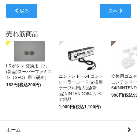
戻る
次へ
売れ筋商品
LRボタン 交換用ゴム
(新品)スーパーファミコ
ニンテンドー64 コント
交換用ゴムセ
ン（SFC）用（硬め）
ローラーコード 交換用
ニンテンドー
182円(税込200円)
ケーブル[輸入品](新
64(NINTEN
品)NINTENDO64 リペ
908円(税込9
ア部品
1,000円(税込1,100円)
ホーム