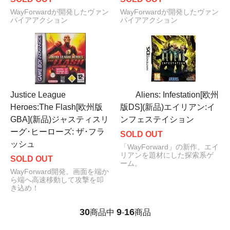
WayForwardが開発したヴァン
WayForwardが開発したヴァン
パイアアクション
パイアアクション
Justice League
Aliens: Infestation[欧州
Heroes:The Flash[欧州版
版DS](新品)エイリアン:イ
GBA](新品)ジャスティスリ
ンフェステイション
ーグ･ヒーローズ: ザ･フラ
SOLD OUT
ッシュ
「WayForward」の新作。エイ
リアンを題材にした探索系ゲ
SOLD OUT
ーム。
WayForward開発。画面を端か
ら端へ高速移動して攻撃を叩
き込め！
30
9
16
商品中
-
商品