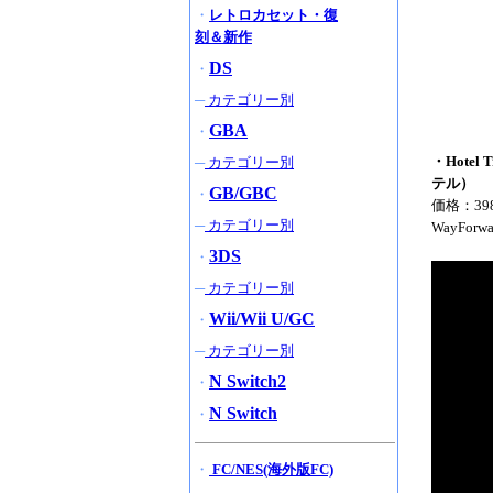
・
レトロカセット・復
刻＆新作
DS
・
─
カテゴリー別
GBA
・
・Hote
─
カテゴリー別
テル）
GB/GBC
・
価格：39
─
カテゴリー別
WayFor
3DS
・
─
カテゴリー別
Wii/Wii U/GC
・
─
カテゴリー別
N Switch2
・
N Switch
・
・
FC/NES(海外版FC)