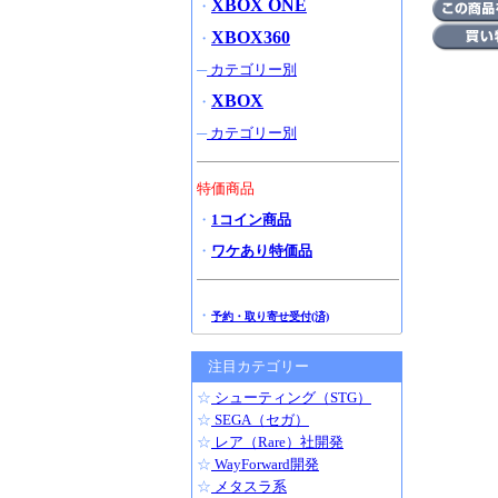
XBOX ONE
・
XBOX360
・
─
カテゴリー別
XBOX
・
─
カテゴリー別
特価商品
・
1コイン商品
・
ワケあり特価品
・
予約・取り寄せ受付(済)
注目カテゴリー
☆
シューティング（STG）
☆
SEGA（セガ）
☆
レア（Rare）社開発
☆
WayForward開発
☆
メタスラ系