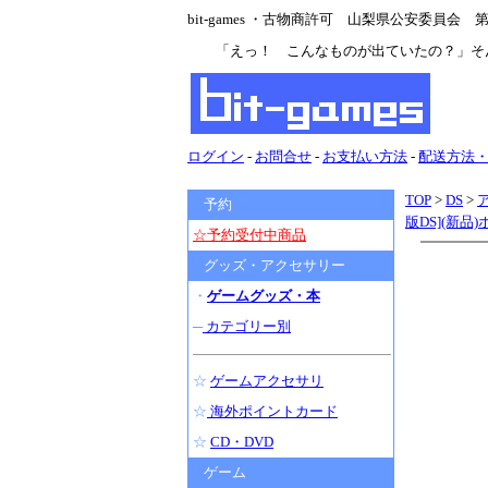
bit-games ・古物商許可 山梨県公安委員会 第47
「えっ！ こんなものが出ていたの？」そ
ログイン
-
お問合せ
-
お支払い方法
-
配送方法
TOP
>
DS
>
予約
版DS](新
☆予約受付中商品
グッズ・アクセサリー
・
ゲームグッズ・本
─
カテゴリー別
☆
ゲームアクセサリ
☆
海外ポイントカード
☆
CD・DVD
ゲーム