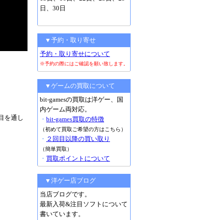
日、30日
▼予約・取り寄せ
予約・取り寄せについて
※予約の際にはご確認を願い致します。
▼ゲームの買取について
bit-gamesの買取は洋ゲー、国
内ゲーム両対応。
目を通し
・
bit-games買取の特徴
（初めて買取ご希望の方はこちら）
・
２回目以降の買い取り
（簡単買取）
・
買取ポイントについて
▼洋ゲー店ブログ
当店ブログです。
最新入荷&注目ソフトについて
書いています。