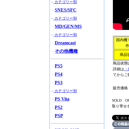
─
カテゴリー別
SNES/SFC
・
─
カテゴリー別
MD/GEN/MS
・
─
カテゴリー別
国内機
Dreamcast
・
その他機種
・
商品
商品状態
PS5
・
詳細は
・
PS4
・
てからご
PS3
・
販売価格
─
カテゴリー別
PS Vita
・
SOLD
取り寄せ
PS2
・
PSP
・