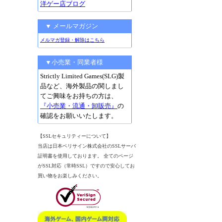
洋ゲー店ブログ
▼ メールマガジン
メルマガ登録・解除はこちら
▼小売業・同業者様
Strictly Limited Games(SLG)製
品など、海外製品の関しまし
てご興味をお持ちの方は、
『小売業・流通・卸販売』
の
確認をお願いいたします。
【SSLセキュリティーについて】
当店は日本ベリサイン株式会社のSSLサーバ
証明書を使用しております。 全てのページ
がSSL対応（常時SSL）ですので安心してお
買い物をお楽しみください。