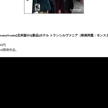
l Transylvania[北米版DS](新品)ホテル トランシルヴァニア（映画邦題：モン
80円
ward開発作品。