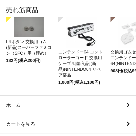
売れ筋商品
LRボタン 交換用ゴム
(新品)スーパーファミコ
ニンテンドー64 コント
交換用ゴムセ
ン（SFC）用（硬め）
ローラーコード 交換用
ニンテンドー
182円(税込200円)
ケーブル[輸入品](新
64(NINTEN
品)NINTENDO64 リペ
908円(税込9
ア部品
1,000円(税込1,100円)
ホーム
カートを見る