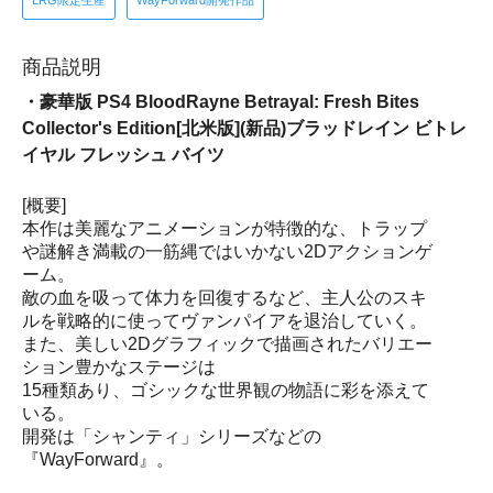
LRG限定生産
WayForward開発作品
商品説明
・豪華版 PS4 BloodRayne Betrayal: Fresh Bites
Collector's Edition[北米版](新品)ブラッドレイン ビトレ
イヤル フレッシュ バイツ
[概要]
本作は美麗なアニメーションが特徴的な、トラップ
や謎解き満載の一筋縄ではいかない2Dアクションゲ
ーム。
敵の血を吸って体力を回復するなど、主人公のスキ
ルを戦略的に使ってヴァンパイアを退治していく。
また、美しい2Dグラフィックで描画されたバリエー
ション豊かなステージは
15種類あり、ゴシックな世界観の物語に彩を添えて
いる。
開発は「シャンティ」シリーズなどの
『WayForward』。