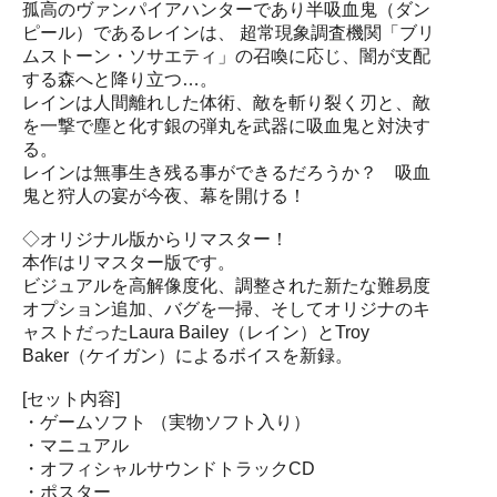
孤高のヴァンパイアハンターであり半吸血鬼（ダン
ピール）であるレインは、 超常現象調査機関「ブリ
ムストーン・ソサエティ」の召喚に応じ、闇が支配
する森へと降り立つ…。
レインは人間離れした体術、敵を斬り裂く刃と、敵
を一撃で塵と化す銀の弾丸を武器に吸血鬼と対決す
る。
レインは無事生き残る事ができるだろうか？ 吸血
鬼と狩人の宴が今夜、幕を開ける！
◇オリジナル版からリマスター！
本作はリマスター版です。
ビジュアルを高解像度化、調整された新たな難易度
オプション追加、バグを一掃、そしてオリジナのキ
ャストだったLaura Bailey（レイン）とTroy
Baker（ケイガン）によるボイスを新録。
[セット内容]
・ゲームソフト （実物ソフト入り）
・マニュアル
・オフィシャルサウンドトラックCD
・ポスター