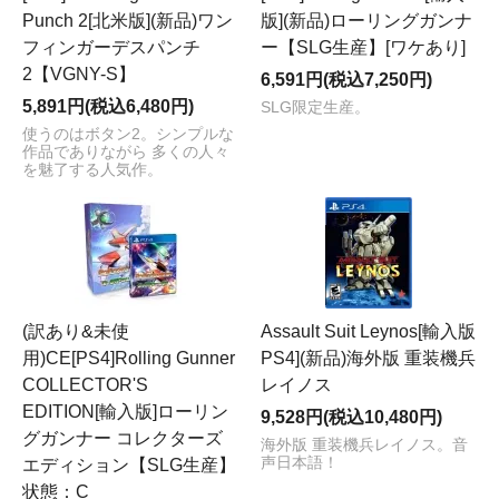
Punch 2[北米版](新品)ワン
版](新品)ローリングガンナ
フィンガーデスパンチ
ー【SLG生産】[ワケあり]
2【VGNY-S】
6,591円(税込7,250円)
5,891円(税込6,480円)
SLG限定生産。
使うのはボタン2。シンプルな
作品でありながら 多くの人々
を魅了する人気作。
(訳あり&未使
Assault Suit Leynos[輸入版
用)CE[PS4]Rolling Gunner
PS4](新品)海外版 重装機兵
COLLECTOR'S
レイノス
EDITION[輸入版]ローリン
9,528円(税込10,480円)
グガンナー コレクターズ
海外版 重装機兵レイノス。音
声日本語！
エディション【SLG生産】
状態：C