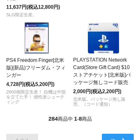
11,637円(税込12,800円)
SLG限定生産。
PLAYSTATION Network
PS4 Freedom Finger[北米
Card(Store Gift Card) $10
版](新品)フリーダム・フィ
ストアチケット[北米版]パ
ンガー
ッケージ無しコード販売
4,728円(税込5,200円)
2,000円(税込2,200円)
2000個限定生産！ 自機は中指
を立てた手！ 個性派シューテ
北米版。パッケージ無し販
ィング
売。（コード通知）
284
1
8
商品中
-
商品