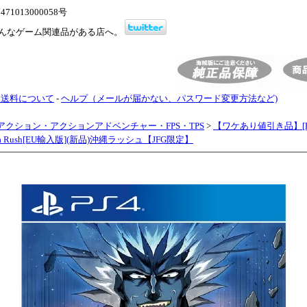
1013000058号
んなゲーム関連品がある店へ。
・送料について
-
ヘルプ（メールが届かない、パスワード変更方法など)
アクション・アクションアドベンチャー・FPS・TPS
>
【ワケあり値引き品】[P
wa Rush[EU輸入版](新品)沖縄ラッシュ【JFG限定】