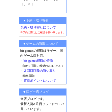
日、30日
▼予約・取り寄せ
予約・取り寄せについて
※予約の際にはご確認を願い致します。
▼ゲームの買取について
bit-gamesの買取は洋ゲー、国
内ゲーム両対応。
・
bit-games買取の特徴
（初めて買取ご希望の方はこちら）
・
２回目以降の買い取り
（簡単買取）
・
買取ポイントについて
▼洋ゲー店ブログ
当店ブログです。
最新入荷&注目ソフトについて
書いています。