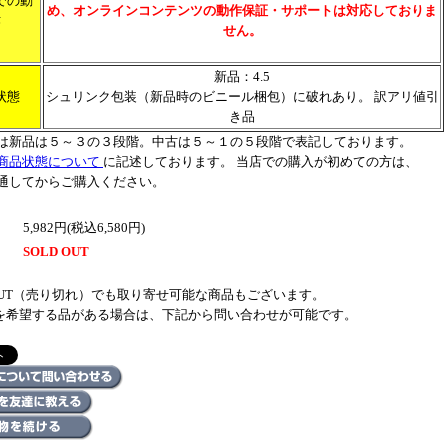
での動
め、オンラインコンテンツの動作保証・サポートは対応しておりま
作
せん。
新品：4.5
状態
シュリンク包装（新品時のビニール梱包）に破れあり。 訳アリ値引
き品
は新品は５～３の３段階。中古は５～１の５段階で表記しております。
商品状態について
に記述しております。 当店での購入が初めての方は、
通してからご購入ください。
5,982円(税込6,580円)
SOLD OUT
 OUT（売り切れ）でも取り寄せ可能な商品もございます。
を希望する品がある場合は、下記から問い合わせが可能です。