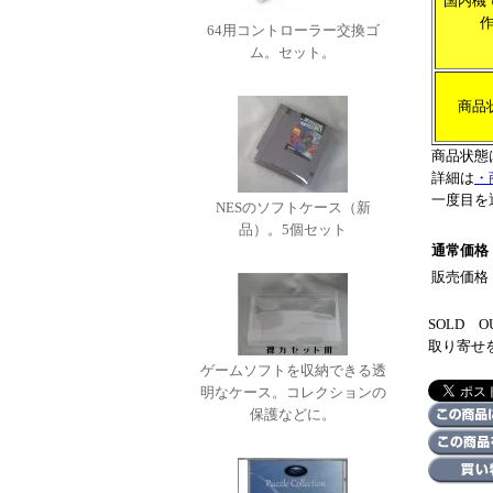
国内機
64用コントローラー交換ゴ
ム。セット。
商品
商品状態
詳細は
・
一度目を
NESのソフトケース（新
品）。5個セット
通常価格
販売価格
SOLD
取り寄せ
ゲームソフトを収納できる透
明なケース。コレクションの
保護などに。