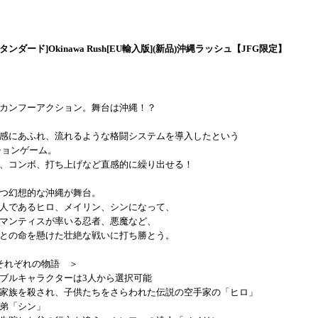
 スタンダード]Okinawa Rush[EU輸入版](新品)沖縄ラッシュ【JFG限定】
カンフーアクション。舞台は沖縄！？
感にあふれ、流れるような格闘システムを導入したという
ションゲーム。
、コンボ、打ち上げなど直感的に繰り出せる！
つ幻想的な沖縄が舞台。
人であるヒロ、メイリン、シンになって、
マンティスが率いる忍者、悪魔など、
との命を懸けた壮絶な戦いに打ち勝とう。
それぞれの物語 ＞
ブルキャラクターは3人から選択可能
家族を殺され、子供たちをさらわれた伝説の空手家の「ヒロ」
弟「シン」