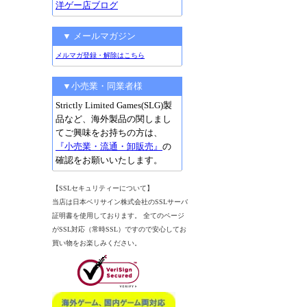
洋ゲー店ブログ
▼ メールマガジン
メルマガ登録・解除はこちら
▼小売業・同業者様
Strictly Limited Games(SLG)製
品など、海外製品の関しまし
てご興味をお持ちの方は、
『小売業・流通・卸販売』
の
確認をお願いいたします。
【SSLセキュリティーについて】
当店は日本ベリサイン株式会社のSSLサーバ
証明書を使用しております。 全てのページ
がSSL対応（常時SSL）ですので安心してお
買い物をお楽しみください。