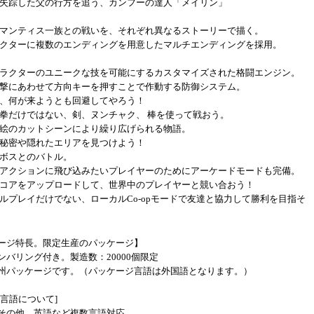
失踪した父の行方を追う、カンフーの達人「メイリン」
マンティス一族との戦いを、それぞれ異なるストーリーで描く。
クターに複数のエンディングを用意したマルチエンディングを採用。
ラクターのユニークな技を可能にするカスタマイズされた格闘エンジン。
撃にあわせて方向キーを押すことで作動する防御システム。
、何が来ようとも回避してやろう！
拳だけではない、剣、ヌンチャク、 棒を使って戦おう。
絵のカットシーンにより繰り広げられる物語。
秘密や隠れたエリアを見つけよう！
ボスとのバトル。
アクションに飛び込みたいプレイヤーのためにアーケードモードも完備。
コアをアップロードして、世界中のプレイヤーと競い合おう！
ルプレイだけでない、ローカルCo-opモードで友達と協力して勝利を目指そ
ージ特長。限定生産のパッケージ】
ンバリング付き。製造数：20000個限定
州パッケージです。（パッケージ言語は外国語となります。）
内言語について]
その他、英語など複数言語対応