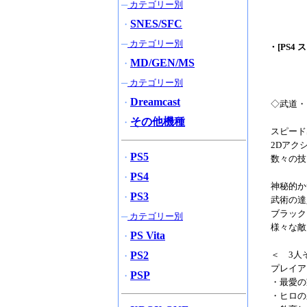
─
カテゴリー別
SNES/SFC
・
─
カテゴリー別
・[PS4
MD/GEN/MS
・
─
カテゴリー別
Dreamcast
・
◇武道・
その他機種
・
スピード
2Dアク
PS5
・
数々の技
PS4
・
神秘的か
PS3
・
武術の達
ブラック
─
カテゴリー別
様々な敵
PS Vita
・
PS2
＜ 3人
・
プレイア
PSP
・
・最愛の
・ヒロの