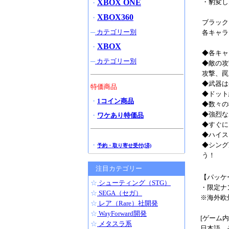
XBOX ONE
・豹変し
・
XBOX360
・
ブラック
─
カテゴリー別
各キャラ
XBOX
・
◆各キャ
─
カテゴリー別
◆敵の攻
攻撃、罠
◆武器は
特価商品
◆ドット
・
1コイン商品
◆数々の
◆強烈な
・
ワケあり特価品
◆すぐに
◆ハイス
・
◆シング
予約・取り寄せ受付(済)
う！
注目カテゴリー
【パッケ
☆
シューティング（STG）
・限定ナ
☆
SEGA（セガ）
※海外欧
☆
レア（Rare）社開発
☆
WayForward開発
[ゲーム
☆
メタスラ系
日本語、