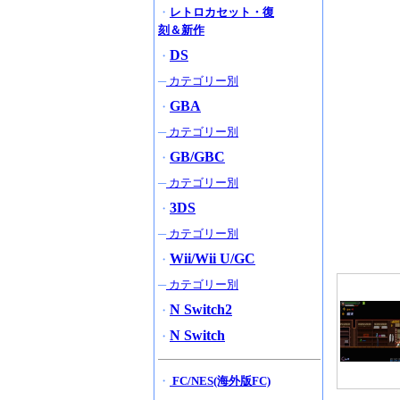
・
レトロカセット・復
刻＆新作
DS
・
─
カテゴリー別
GBA
・
─
カテゴリー別
GB/GBC
・
─
カテゴリー別
3DS
・
─
カテゴリー別
Wii/Wii U/GC
・
─
カテゴリー別
N Switch2
・
N Switch
・
・
FC/NES(海外版FC)