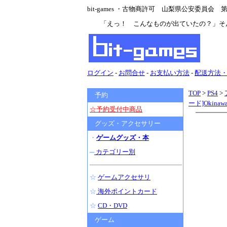
bit-games ・古物商許可 山梨県公安委員会 第47
「えっ！ こんなものが出ていたの？」そ
ログイン
-
お問合せ
-
お支払い方法
-
配送方法
TOP
>
PS4
>
予約
ード]Okina
☆予約受付中商品
グッズ・アクセサリー
・
ゲームグッズ・本
─
カテゴリー別
☆
ゲームアクセサリ
☆
海外ポイントカード
☆
CD・DVD
ゲーム