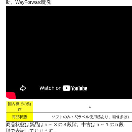
助。WayForward開発
国内機での動
○
作
商品状態
ソフトのみ：3(ラベル使用感あり。画像参照)
商品状態は新品は５～３の３段階。中古は５～１の５段
階で表記しております。