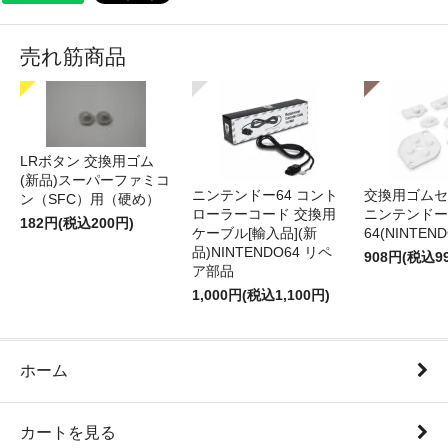
売れ筋商品
LRボタン 交換用ゴム
(新品)スーパーファミコ
ニンテンドー64 コント
交換用ゴムセ
ン（SFC）用（硬め）
ローラーコード 交換用
ニンテンドー
182円(税込200円)
ケーブル[輸入品](新
64(NINTEN
品)NINTENDO64 リペ
908円(税込9
ア部品
1,000円(税込1,100円)
ホーム
カートを見る