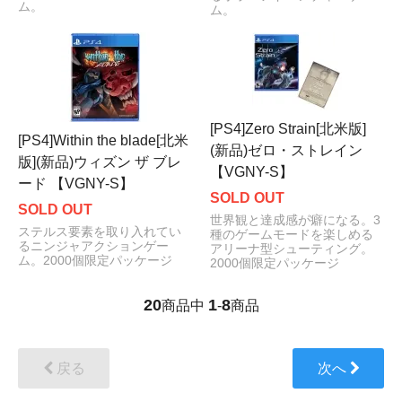
ム。
ム。
[PS4]Zero Strain[北米版]
[PS4]Within the blade[北米
(新品)ゼロ・ストレイン
版](新品)ウィズン ザ ブレ
【VGNY-S】
ード 【VGNY-S】
SOLD OUT
SOLD OUT
世界観と達成感が癖になる。3
ステルス要素を取り入れてい
種のゲームモードを楽しめる
るニンジャアクションゲー
アリーナ型シューティング。
ム。2000個限定パッケージ
2000個限定パッケージ
20
1
8
商品中
-
商品
戻る
次へ