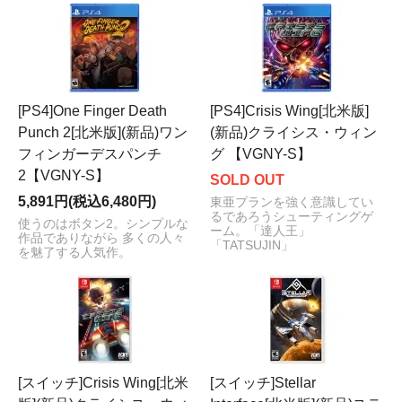
[PS4]One Finger Death
[PS4]Crisis Wing[北米版]
Punch 2[北米版](新品)ワン
(新品)クライシス・ウィン
フィンガーデスパンチ
グ 【VGNY-S】
2【VGNY-S】
SOLD OUT
5,891円(税込6,480円)
東亜プランを強く意識してい
るであろうシューティングゲ
使うのはボタン2。シンプルな
ーム。「達人王」
作品でありながら 多くの人々
「TATSUJIN」
を魅了する人気作。
[スイッチ]Crisis Wing[北米
[スイッチ]Stellar