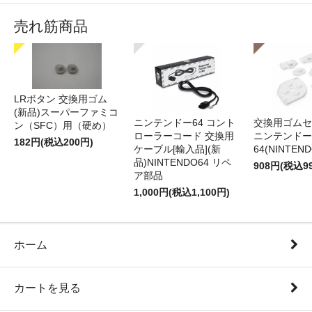
売れ筋商品
LRボタン 交換用ゴム
(新品)スーパーファミコ
ニンテンドー64 コント
交換用ゴムセ
ン（SFC）用（硬め）
ローラーコード 交換用
ニンテンドー
182円(税込200円)
ケーブル[輸入品](新
64(NINTEN
品)NINTENDO64 リペ
908円(税込9
ア部品
1,000円(税込1,100円)
ホーム
カートを見る