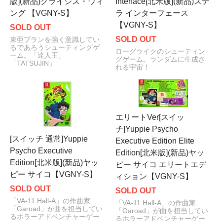
版](新品)クライシス・ウィ
Interface[北米版](新品)ステ
ング 【VGNY-S】
ラ インターフェース
【VGNY-S】
SOLD OUT
SOLD OUT
東亜プランを強く意識してい
るであろうシューティングゲ
ローグライクのシューティン
ーム。「達人王」
グゲーム。ランダムに生成さ
「TATSUJIN」
れる宇宙！
エリートVer[スイッ
チ]Yuppie Psycho
[スイッチ 通常]Yuppie
Executive Edition Elite
Psycho Executive
Edition[北米版](新品)ヤッ
Edition[北米版](新品)ヤッ
ピー サイコ エリートエデ
ピー サイコ【VGNY-S】
ィション【VGNY-S】
SOLD OUT
SOLD OUT
「VA-11 Hall-A」の作曲家
「VA-11 Hall-A」の作曲家
「Garoad」が曲を担当してい
「Garoad」が曲を担当してい
るホラーアドベンチャーゲー
るホラーアドベンチャーゲー