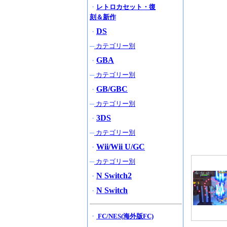
・
レトロカセット・復
刻＆新作
DS
・
─
カテゴリー別
GBA
・
─
カテゴリー別
GB/GBC
・
─
カテゴリー別
3DS
・
─
カテゴリー別
Wii/Wii U/GC
・
─
カテゴリー別
N Switch2
・
N Switch
・
・
FC/NES(海外版FC)