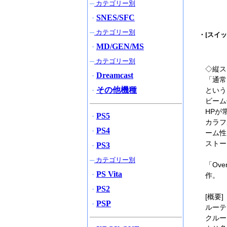
─
カテゴリー別
SNES/SFC
・
─
カテゴリー別
・[スイッチ
MD/GEN/MS
・
─
カテゴリー別
◇縦ス
Dreamcast
・
「通常
その他機種
という
・
ビーム
HPが
PS5
・
カラフ
PS4
・
ーム性
ストー
PS3
・
─
カテゴリー別
「Ov
PS Vita
・
作。
PS2
・
[概要]
PSP
・
ルーテ
クルー