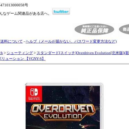
1013000058号
んなゲーム関連品がある店へ。
・送料について
-
ヘルプ（メールが届かない、パスワード変更方法など)
ch
>
シューティング
>
スタンダード[スイッチ]Overdriven Evolution[北米版]
リューション 【VGNY-S】