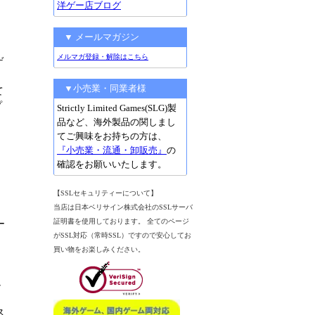
洋ゲー店ブログ
▼ メールマガジン
。
メルマガ登録・解除はこちら
ゲ
▼小売業・同業者様
て
プ
Strictly Limited Games(SLG)製
品など、海外製品の関しまし
てご興味をお持ちの方は、
『小売業・流通・卸販売』
の
確認をお願いいたします。
【SSLセキュリティーについて】
当店は日本ベリサイン株式会社のSSLサーバ
証明書を使用しております。 全てのページ
ー
がSSL対応（常時SSL）ですので安心してお
買い物をお楽しみください。
し
ス