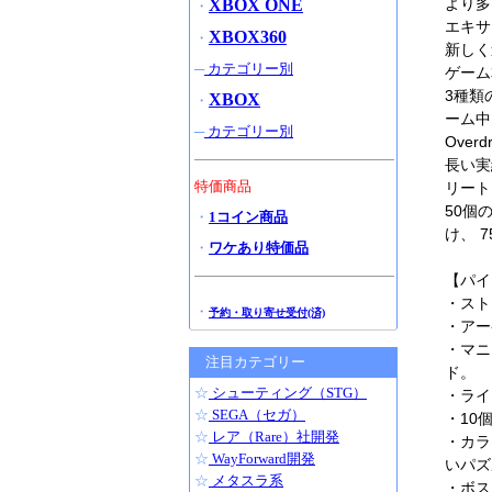
より多
XBOX ONE
・
エキサ
XBOX360
・
新しく
─
カテゴリー別
ゲーム
3種類
XBOX
・
ーム中
─
カテゴリー別
Ove
長い実
特価商品
リート
50個
・
1コイン商品
け、 
・
ワケあり特価品
【パイ
・スト
・
予約・取り寄せ受付(済)
・アー
・マニ
注目カテゴリー
ド。
☆
シューティング（STG）
・ライ
☆
SEGA（セガ）
・10
☆
レア（Rare）社開発
・カラ
☆
WayForward開発
いパズ
☆
メタスラ系
・ボス