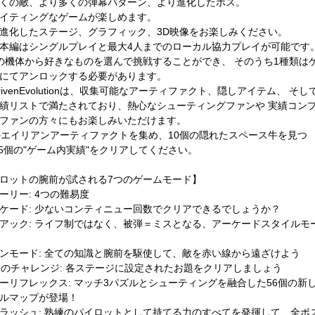
くの敵、より多くの弾幕パターン、より進化したボス。
イティングなゲームが楽しめます。
進化したステージ、グラフィック、3D映像をお楽しみください。
本編はシングルプレイと最大4人までのローカル協力プレイが可能です
の機体から好きなものを選んで挑戦することができ、 そのうち1種類は
にてアンロックする必要があります。
rdrivenEvolutionは、収集可能なアーティファクト、隠しアイテム、 そし
績リストで満たされており、熱心なシューティングファンや 実績コン
ファンの方々にもお楽しみいただけます。
のエイリアンアーティファクトを集め、10個の隠れたスペース牛を見つ
75個の"ゲーム内実績"をクリアしてください。
ロットの腕前が試される7つのゲームモード】
ーリー: 4つの難易度
ケード: 少ないコンティニュー回数でクリアできるでしょうか？
アック: ライフ制ではなく、被弾＝ミスとなる、アーケードスタイルモ
ンモード: 全ての知識と腕前を駆使して、敵を赤い線から遠ざけよう
個のチャレンジ: 各ステージに設定されたお題をクリアしましょう
ーリフレックス: マッチ3パズルとシューティングを融合した56個の新
ルマップが登場！
ラッシュ: 熟練のパイロットとして持てる力のすべてを発揮して、全ボ