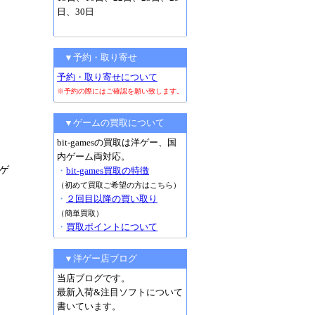
日、30日
▼予約・取り寄せ
予約・取り寄せについて
※予約の際にはご確認を願い致します。
▼ゲームの買取について
bit-gamesの買取は洋ゲー、国
内ゲーム両対応。
ゲ
・
bit-games買取の特徴
（初めて買取ご希望の方はこちら）
・
２回目以降の買い取り
（簡単買取）
・
買取ポイントについて
▼洋ゲー店ブログ
当店ブログです。
最新入荷&注目ソフトについて
書いています。