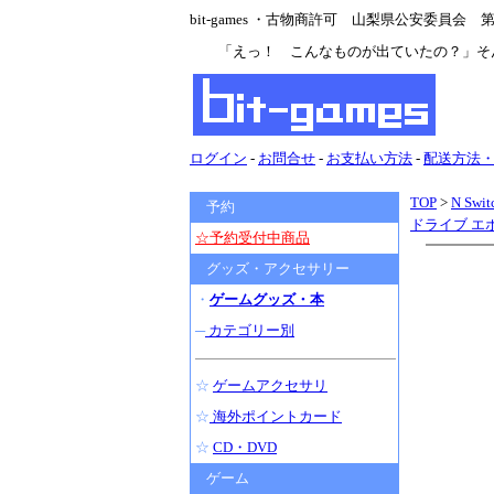
bit-games ・古物商許可 山梨県公安委員会 第47
「えっ！ こんなものが出ていたの？」そ
ログイン
-
お問合せ
-
お支払い方法
-
配送方法
TOP
>
N Swit
予約
ドライブ エボ
☆予約受付中商品
グッズ・アクセサリー
・
ゲームグッズ・本
─
カテゴリー別
☆
ゲームアクセサリ
☆
海外ポイントカード
☆
CD・DVD
ゲーム