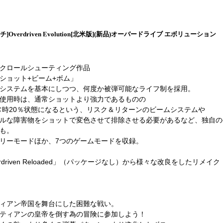
]Overdriven Evolution[北米版](新品)オーバードライブ エボリューション
クロールシューティング作品
ショット+ビーム+ボム」
システムを基本にしつつ、何度か被弾可能なライフ制を採用。
使用時は、通常ショットより強力であるものの
常時20％状態になるという、リスク＆リターンのビームシステムや
ルな障害物をショットで変色させて排除させる必要があるなど、独自の
も。
リーモードほか、7つのゲームモードを収録。
erdriven Reloaded」（パッケージなし）から様々な改良をしたリメイク
ィアン帝国を舞台にした困難な戦い。
ティアンの皇帝を倒す為の冒険に参加しよう！