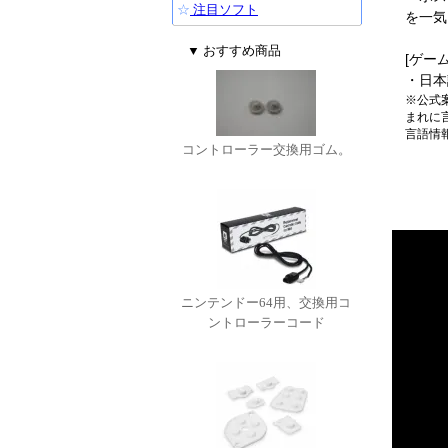
☆
注目ソフト
を一気
▼ おすすめ商品
[ゲー
・日本
※公式
まれに
言語情
コントローラー交換用ゴム。
ニンテンドー64用、交換用コ
ントローラーコード