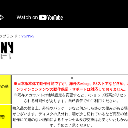
ジブランド：
VGNY-S
○
※日本版本体で動作可能ですが、海外のeshop、PSストアなど含め、
での動
ンラインコンテンツの動作保証・サポートは対応しておりません。
※既存アカウントの地域設定を変更すると、eショップ残高がリセッ
される可能性があります。自己責任でのご利用ください。
輸入品の都合上、外箱やパッケージなど何かしら多少の傷みがある場
がございます。ディスクの爪外れ、端が少し切れているなど商品の通
状態
動作に問題のない理由によるキャンセル及び交換はお受けいたしかね
す。予めご了承ください。