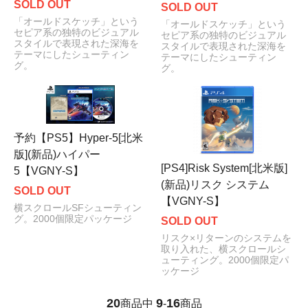
SOLD OUT
SOLD OUT
「オールドスケッチ」という
「オールドスケッチ」という
セピア系の独特のビジュアル
セピア系の独特のビジュアル
スタイルで表現された深海を
スタイルで表現された深海を
テーマにしたシューティン
テーマにしたシューティン
グ。
グ。
予約【PS5】Hyper-5[北米
版](新品)ハイパー
[PS4]Risk System[北米版]
5【VGNY-S】
(新品)リスク システム
SOLD OUT
【VGNY-S】
横スクロールSFシューティン
グ。2000個限定パッケージ
SOLD OUT
リスク×リターンのシステムを
取り入れた、横スクロールシ
ューティング。2000個限定パ
ッケージ
20
9
16
商品中
-
商品