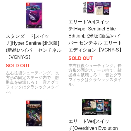
エリートVer[スイッ
チ]Hyper Sentinel Elite
Edition[北米版](新品)ハイ
スタンダード[スイッ
パー センチネル エリート
チ]Hyper Sentinel[北米版]
エディション【VGNY-S】
(新品)ハイパー センチネル
【VGNY-S】
SOLD OUT
SOLD OUT
左右往復シューティング。長
方形の固定ステージ内で、敵
左右往復シューティング。長
拠点を破壊しろ！ 音とグラ
方形の固定ステージ内で、敵
フィックはクラシックスタイ
拠点を破壊しろ！ 音とグラ
ル。
フィックはクラシックスタイ
ル。
エリートVer[スイッ
チ]Overdriven Evolution