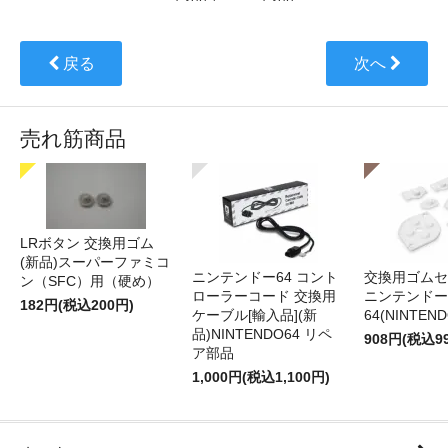
戻る
次へ
売れ筋商品
LRボタン 交換用ゴム
(新品)スーパーファミコ
ニンテンドー64 コント
交換用ゴムセ
ン（SFC）用（硬め）
ローラーコード 交換用
ニンテンドー
182円(税込200円)
ケーブル[輸入品](新
64(NINTEN
品)NINTENDO64 リペ
908円(税込9
ア部品
1,000円(税込1,100円)