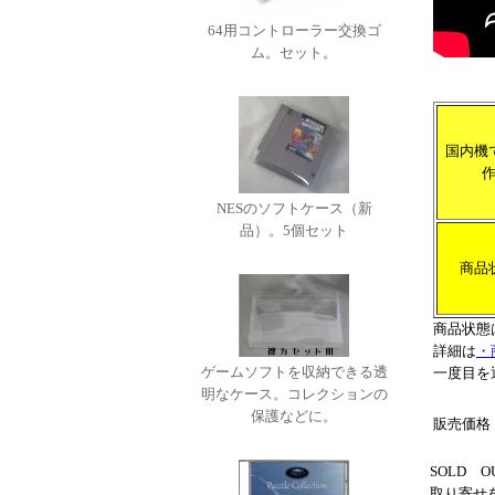
64用コントローラー交換ゴ
ム。セット。
国内機
NESのソフトケース（新
品）。5個セット
商品
商品状態
詳細は
・
ゲームソフトを収納できる透
一度目を
明なケース。コレクションの
保護などに。
販売価格
SOLD
取り寄せ