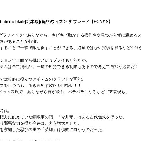
Within the blade[北米版](新品)ウィズン ザ ブレード【VGNY-S】
風のグラフィックでありながら、キビキビ動かせる操作性や見つからずに殺める
素があることが特徴。
することで一撃で敵を倒すことができる、必須ではない実績を得るなどの利
ションで正面から挑むというプレイも可能だが、
テムは全て消耗品。一度の所持できる制限もあるので考えて選択が必要だ！
では攻略に役立つアイテムのクラフトが可能。
スをしつつも、あきらめず攻略を目指せ！！
風のドット表現で、ありながら首が飛ぶ、バラバラになるなどゴア表現も。
時代。
権力に飢えていた鋼爪軍の頭、「今井守」はある古代儀式を行った。
り邪悪な力を得た今井は、力を増大させた。
を察知した忍びの里の「英輝」は偵察に向かうのだった。