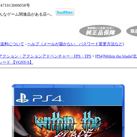
1013000058号
んなゲーム関連品がある店へ。
・送料について
-
ヘルプ（メールが届かない、パスワード変更方法など)
アクション・アクションアドベンチャー・FPS・TPS
>
[PS4]Within the bla
レード 【VGNY-S】