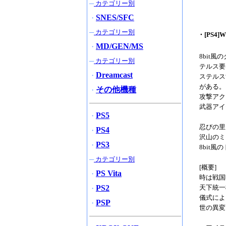
─
カテゴリー別
SNES/SFC
・
─
カテゴリー別
・[PS4]
MD/GEN/MS
・
8bit
─
カテゴリー別
テルス要
Dreamcast
・
ステルス
がある。
その他機種
・
攻撃アク
武器アイ
PS5
・
忍びの里
PS4
・
沢山のミ
PS3
・
8bit
─
カテゴリー別
[概要]
PS Vita
・
時は戦国
PS2
天下統一
・
儀式によ
PSP
・
世の異変