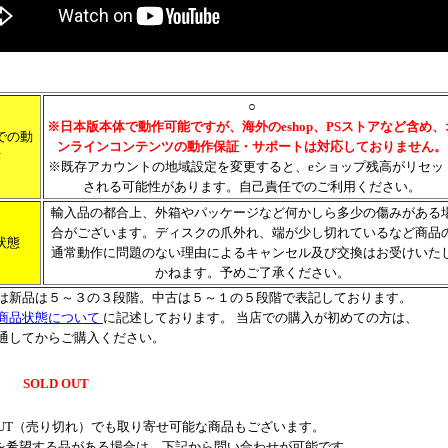
○
※日本版本体で動作可能ですが、海外のeshop、PSストアなど含め、
での動
ンラインコンテンツの動作保証・サポートは対応しておりません。
作
※既存アカウントの地域設定を変更すると、eショップ残高がリセッ
される可能性があります。自己責任でのご利用ください。
輸入品の都合上、外箱やパッケージなど何かしら多少の傷みがある
合がございます。ディスクの爪外れ、端が少し切れているなど商品
状態
通常動作に問題のない理由によるキャンセル及び交換はお受けいた
かねます。予めご了承ください。
は新品は５～３の３段階。中古は５～１の５段階で表記しております。
商品状態について
に記述しております。 当店での購入が初めての方は、
通してからご購入ください。
SOLD OUT
 OUT（売り切れ）でも取り寄せ可能な商品もございます。
を希望する品がある場合は、下記から問い合わせが可能です。