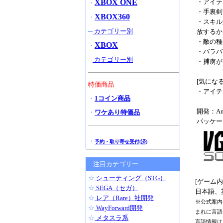
XBOX ONE
・アイテ
・
・手裏剣
XBOX360
・
・スキル
─
カテゴリー別
放するか
・敵の種
XBOX
・
・バラバ
─
カテゴリー別
・捕虜が
[気になる
特価商品
・アイテ
・
1コイン商品
開発：Amet
・
ワケあり特価品
パッケー
・
予約・取り寄せ受付(済)
注目カテゴリー
☆
シューティング（STG）
[ゲーム
☆
SEGA（セガ）
日本語、
☆
レア（Rare）社開発
※公式案内
☆
WayForward開発
まれに言語
☆
メタスラ系
言語情報は