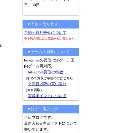
日、30日
▼予約・取り寄せ
予約・取り寄せについて
ス
※予約の際にはご確認を願い致します。
点
▼ゲームの買取について
bit-gamesの買取は洋ゲー、国
内ゲーム両対応。
・
bit-games買取の特徴
（初めて買取ご希望の方はこちら）
・
２回目以降の買い取り
（簡単買取）
・
買取ポイントについて
▼洋ゲー店ブログ
当店ブログです。
最新入荷&注目ソフトについて
書いています。