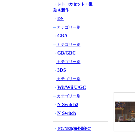
・
レトロカセット・復
刻＆新作
DS
・
─
カテゴリー別
GBA
・
─
カテゴリー別
GB/GBC
・
─
カテゴリー別
3DS
・
─
カテゴリー別
Wii/Wii U/GC
・
─
カテゴリー別
N Switch2
・
N Switch
・
・
FC/NES(海外版FC)