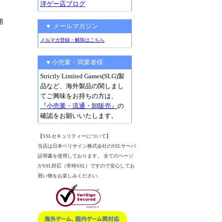
洋ゲー店ブログ
開
▼ メールマガジン
メルマガ登録・解除はこちら
▼小売業・同業者様
Strictly Limited Games(SLG)製
品など、海外製品の関しまし
てご興味をお持ちの方は、
『小売業・流通・卸販売』
の
確認をお願いいたします。
【SSLセキュリティーについて】
当店は日本ベリサイン株式会社のSSLサーバ
証明書を使用しております。 全てのページ
がSSL対応（常時SSL）ですので安心してお
買い物をお楽しみください。