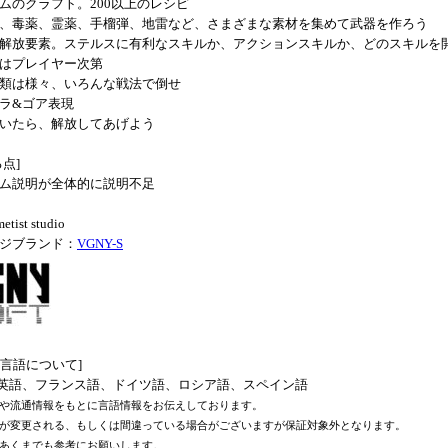
ムのクラフト。200以上のレシピ
、毒薬、霊薬、手榴弾、地雷など、さまざまな素材を集めて武器を作ろう
解放要素。ステルスに有利なスキルか、アクションスキルか、どのスキルを
はプレイヤー次第
類は様々、いろんな戦法で倒せ
ラ&ゴア表現
いたら、解放してあげよう
点]
ム説明が全体的に説明不足
ist studio
ジブランド：
VGNY-S
内言語について]
英語、フランス語、ドイツ語、ロシア語、スペイン語
や流通情報をもとに言語情報をお伝えしております。
が変更される、もしくは間違っている場合がございますが保証対象外となります。
あくまでも参考にお願いします。