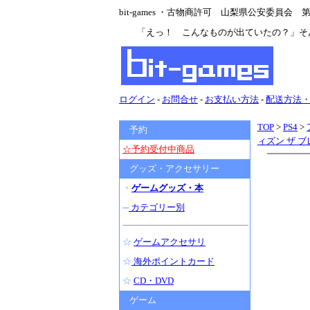
bit-games ・古物商許可 山梨県公安委員会 第47
「えっ！ こんなものが出ていたの？」そ
ログイン
-
お問合せ
-
お支払い方法
-
配送方法
TOP
>
PS4
>
予約
ィズン ザ ブ
☆予約受付中商品
グッズ・アクセサリー
・
ゲームグッズ・本
─
カテゴリー別
☆
ゲームアクセサリ
☆
海外ポイントカード
☆
CD・DVD
ゲーム