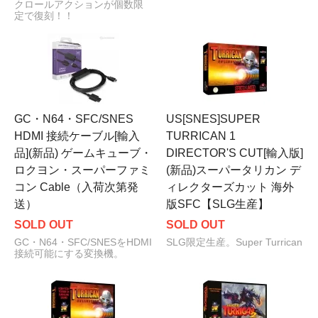
クロールアクションが個数限
定で復刻！！
GC・N64・SFC/SNES
US[SNES]SUPER
HDMI 接続ケーブル[輸入
TURRICAN 1
品](新品) ゲームキューブ・
DIRECTOR'S CUT[輸入版]
ロクヨン・スーパーファミ
(新品)スーパータリカン デ
コン Cable（入荷次第発
ィレクターズカット 海外
送）
版SFC【SLG生産】
SOLD OUT
SOLD OUT
GC・N64・SFC/SNESをHDMI
SLG限定生産。Super Turrican
接続可能にする変換機。