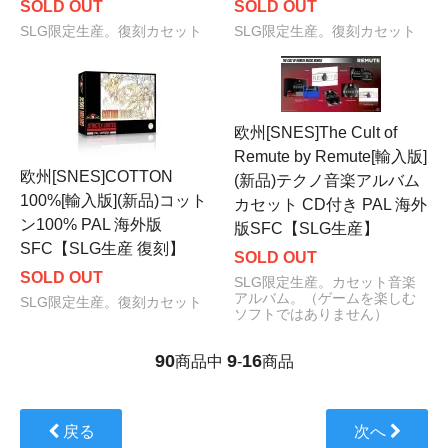
SOLD OUT
SOLD OUT
SLG限定生産。復刻カセット
SLG限定生産。復刻カセット
欧州[SNES]The Cult of
Remute by Remute[輸入版]
欧州[SNES]COTTON
(新品)テクノ音楽アルバム
100%[輸入版](新品)コット
カセット CD付き PAL 海外
ン100% PAL 海外版
版SFC【SLG生産】
SFC【SLG生産 復刻】
SOLD OUT
SOLD OUT
SLG限定生産。カセット音楽
アルバム。（ゲームを楽しむ
SLG限定生産。復刻カセット
ソフトではありません）
90
9
16
商品中
-
商品
戻る
次へ