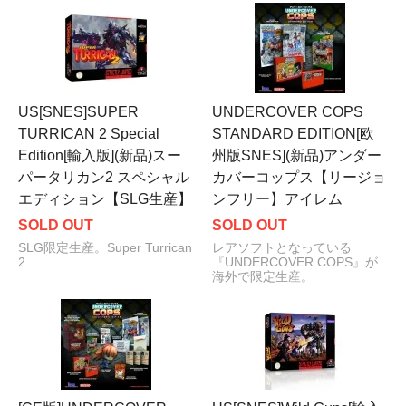
US[SNES]SUPER
UNDERCOVER COPS
TURRICAN 2 Special
STANDARD EDITION[欧
Edition[輸入版](新品)スー
州版SNES](新品)アンダー
パータリカン2 スペシャル
カバーコップス【リージョ
エディション【SLG生産】
ンフリー】アイレム
SOLD OUT
SOLD OUT
SLG限定生産。Super Turrican
レアソフトとなっている
2
『UNDERCOVER COPS』が
海外で限定生産。