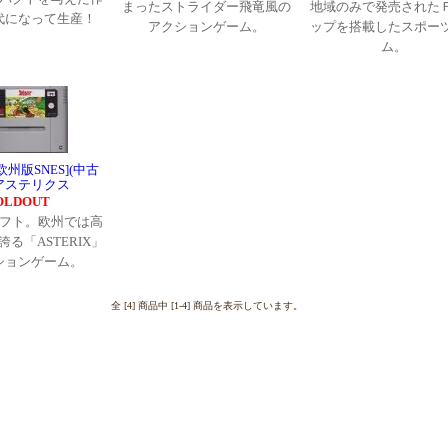
まったストライダー飛竜風の
地域のみで発売された
代になって生産！
アクションゲーム。
ップを搭載したスポー
ム。
[欧州版SNES](中古
)アステリクス
OLDOUT
フト。欧州では高
る「ASTERIX」
ションゲーム。
全 [4] 商品中 [1-4] 商品を表示しています。