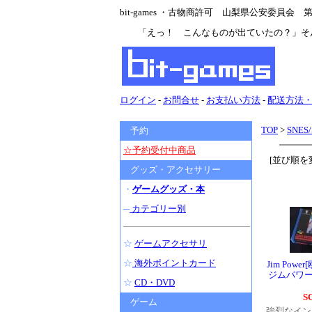
bit-games ・古物商許可 山梨県公安委員会 第47
「えっ！ こんなものが出ていたの？」そ
ログイン
-
お問合せ
-
お支払い方法
-
配送方法
TOP
>
SNES
予約
☆予約受付中商品
[並び順を
グッズ・アクセサリー
・
ゲームグッズ・本
─
カテゴリー別
☆
ゲームアクセサリ
☆
海外ポイントカード
Jim Powe
ジムパワー
☆
CD・DVD
S
ゲーム
強烈なイン