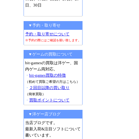
日、30日
▼予約・取り寄せ
予約・取り寄せについて
※予約の際にはご確認を願い致します。
▼ゲームの買取について
bit-gamesの買取は洋ゲー、国
内ゲーム両対応。
・
bit-games買取の特徴
（初めて買取ご希望の方はこちら）
・
２回目以降の買い取り
（簡単買取）
・
買取ポイントについて
▼洋ゲー店ブログ
当店ブログです。
最新入荷&注目ソフトについて
書いています。