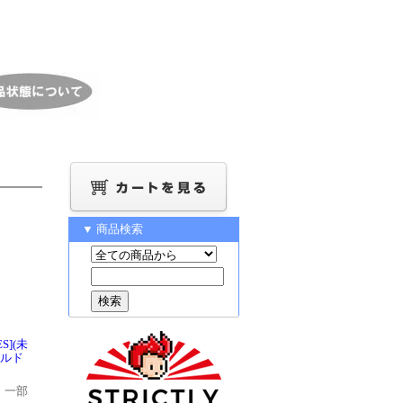
▼ 商品検索
S](未
ールド
、一部