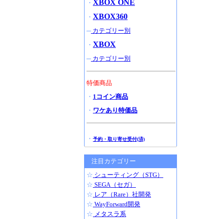
XBOX ONE
・
XBOX360
・
─
カテゴリー別
XBOX
・
─
カテゴリー別
特価商品
・
1コイン商品
・
ワケあり特価品
・
予約・取り寄せ受付(済)
注目カテゴリー
☆
シューティング（STG）
☆
SEGA（セガ）
☆
レア（Rare）社開発
☆
WayForward開発
☆
メタスラ系