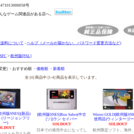
1013000058号
んなゲーム関連品がある店へ。
・送料について
-
ヘルプ（メールが届かない、パスワード変更方法など)
/SFC
>
欧州版[PAL]
変更]
・おすすめ順
・価格順
・新着順
全 [4] 商品中 [1-4] 商品を表示しています。
r[欧州版SNES](新品)
[欧州版SNES]Run Saber(中古
Winter GOLD[欧州版SNE
 (リージョンフリ
[ソ])ラン セイバー
使用品)ウィンターゴ
ー)
SOLDOUT
SOLDOUT
OLDOUT
日本での発売中止になってし
欧州限定ソフト。海外
パクトを与えた作