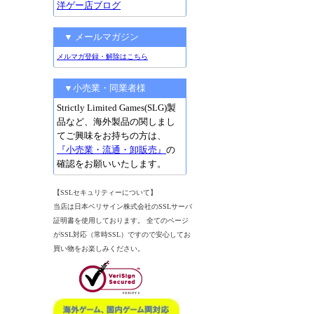
洋ゲー店ブログ
▼ メールマガジン
メルマガ登録・解除はこちら
▼小売業・同業者様
Strictly Limited Games(SLG)製
品など、海外製品の関しまし
てご興味をお持ちの方は、
『小売業・流通・卸販売』
の
確認をお願いいたします。
【SSLセキュリティーについて】
当店は日本ベリサイン株式会社のSSLサーバ
証明書を使用しております。 全てのページ
がSSL対応（常時SSL）ですので安心してお
買い物をお楽しみください。