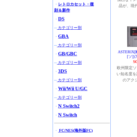
・
レトロカセット・復
品が、現
刻＆新作
DS
・
─
カテゴリー別
GBA
・
─
カテゴリー別
ASTERIX
GB/GBC
・
[ソ]
S
─
カテゴリー別
欧州限定ソ
3DS
・
い知名度を誇
─
カテゴリー別
のアク
Wii/Wii U/GC
・
─
カテゴリー別
N Switch2
・
N Switch
・
・
FC/NES(海外版FC)