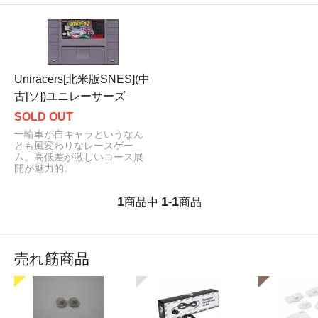
Uniracers[北米版SNES](中
古[ソ])ユニレーサーズ
SOLD OUT
一輪車が自キャラというなん
とも風変わりなレースゲー
ム。高低差が激しいコース展
開が魅力的。
1
1
1
商品中
-
商品
売れ筋商品