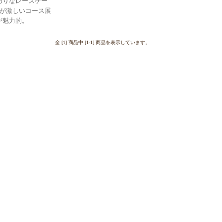
わりなレースゲー
が激しいコース展
が魅力的。
全 [1] 商品中 [1-1] 商品を表示しています。