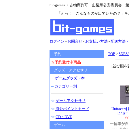
bit-games ・古物商許可 山梨県公安委員会 第47
「えっ！ こんなものが出ていたの？」そ
ログイン
-
お問合せ
-
お支払い方法
-
配送方法
TOP
>
SNES
予約
☆予約受付中商品
[並び順を
グッズ・アクセサリー
・
ゲームグッズ・本
─
カテゴリー別
☆
ゲームアクセサリ
☆
海外ポイントカード
Uniracer
[ソ]
☆
CD・DVD
S
一輪車が自
ゲーム