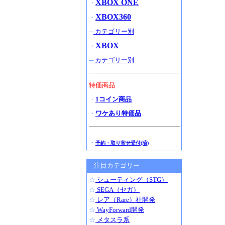
XBOX ONE
・
XBOX360
・
─
カテゴリー別
XBOX
・
─
カテゴリー別
特価商品
・
1コイン商品
・
ワケあり特価品
・
予約・取り寄せ受付(済)
注目カテゴリー
☆
シューティング（STG）
☆
SEGA（セガ）
☆
レア（Rare）社開発
☆
WayForward開発
☆
メタスラ系