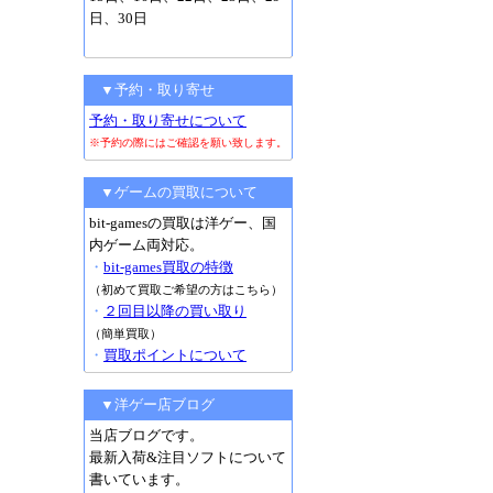
日、30日
▼予約・取り寄せ
予約・取り寄せについて
※予約の際にはご確認を願い致します。
▼ゲームの買取について
bit-gamesの買取は洋ゲー、国
内ゲーム両対応。
・
bit-games買取の特徴
（初めて買取ご希望の方はこちら）
・
２回目以降の買い取り
（簡単買取）
・
買取ポイントについて
▼洋ゲー店ブログ
当店ブログです。
最新入荷&注目ソフトについて
書いています。