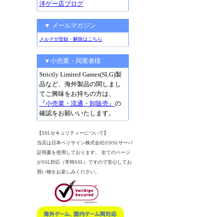
洋ゲー店ブログ
▼ メールマガジン
メルマガ登録・解除はこちら
▼小売業・同業者様
Strictly Limited Games(SLG)製
品など、海外製品の関しまし
てご興味をお持ちの方は、
『小売業・流通・卸販売』
の
確認をお願いいたします。
【SSLセキュリティーについて】
当店は日本ベリサイン株式会社のSSLサーバ
証明書を使用しております。 全てのページ
がSSL対応（常時SSL）ですので安心してお
買い物をお楽しみください。