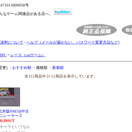
1013000058号
んなゲーム関連品がある店へ。
・送料について
-
ヘルプ（メールが届かない、パスワード変更方法など)
/SFC
>
レース（carゲーム）
変更]
・おすすめ順
・価格順
・新着順
全 [1] 商品中 [1-1] 商品を表示しています。
s[北米版SNES](中古
)ユニレーサーズ
OLDOUT
キャラというなん