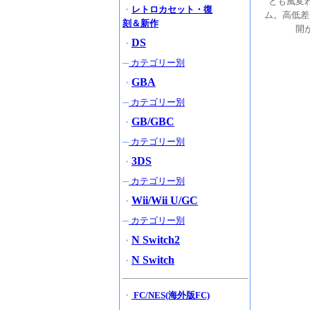
とも風変
・
レトロカセット・復
ム。高低差
刻＆新作
開
DS
・
─
カテゴリー別
GBA
・
─
カテゴリー別
GB/GBC
・
─
カテゴリー別
3DS
・
─
カテゴリー別
Wii/Wii U/GC
・
─
カテゴリー別
N Switch2
・
N Switch
・
・
FC/NES(海外版FC)