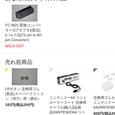
FC-NES 変換コンバー
ター1[アダプタ](新品)
[バルク品]72-pin to 60-
pin Converter1
SOLD OUT
売れ筋商品
LRボタン 交換用ゴム
(新品)スーパーファミコ
ニンテンドー64 コント
交換用ゴムセ
ン（SFC）用（硬め）
ローラーコード 交換用
ニンテンドー
182円(税込200円)
ケーブル[輸入品](新
64(NINTEN
品)NINTENDO64 リペ
908円(税込9