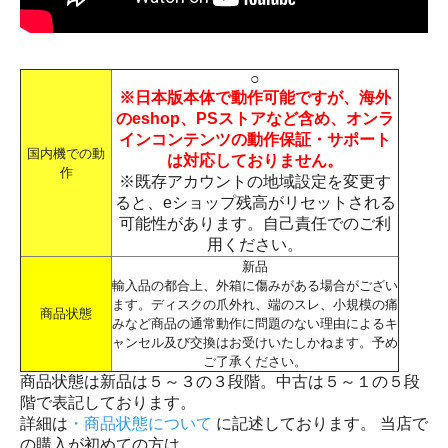
○
※日本版本体で動作可能ですが、海外
のeshop、PSストアなど含め、オンラ
インコンテンツの動作保証・サポート
国内機での動
は対応しておりません。
作
※既存アカウントの地域設定を変更す
ると、eショップ残高がリセットされる
可能性があります。自己責任でのご利
用ください。
新品
輸入品の都合上、外箱に傷みがある場合がござい
ます。ディスクの爪外れ、端のスレ、小規模の痛
商品状態
みなど商品の通常動作に問題のない理由によるキ
ャンセル及び交換はお受けいたしかねます。予め
ご了承ください。
商品状態は新品は５～３の３段階。中古は５～１の５段
階で表記しております。
詳細は
・商品状態について
に記述しております。 当店で
の購入が初めての方は、