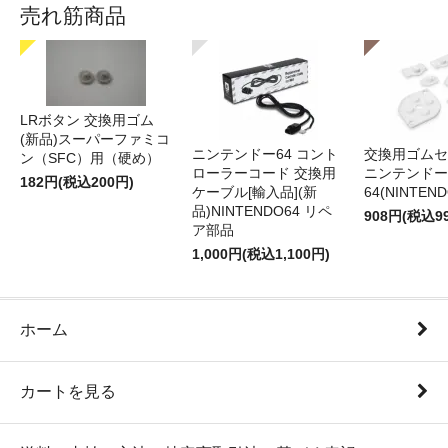
売れ筋商品
LRボタン 交換用ゴム
(新品)スーパーファミコ
ニンテンドー64 コント
交換用ゴムセ
ン（SFC）用（硬め）
ローラーコード 交換用
ニンテンドー
182円(税込200円)
ケーブル[輸入品](新
64(NINTEN
品)NINTENDO64 リペ
908円(税込9
ア部品
1,000円(税込1,100円)
ホーム
カートを見る