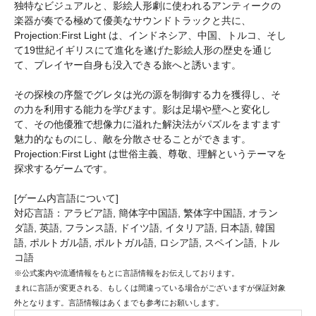
独特なビジュアルと、影絵人形劇に使われるアンティークの
楽器が奏でる極めて優美なサウンドトラックと共に、
Projection:First Light は、インドネシア、中国、トルコ、そし
て19世紀イギリスにて進化を遂げた影絵人形の歴史を通じ
て、プレイヤー自身も没入できる旅へと誘います。
その探検の序盤でグレタは光の源を制御する力を獲得し、そ
の力を利用する能力を学びます。影は足場や壁へと変化し
て、その他優雅で想像力に溢れた解決法がパズルをますます
魅力的なものにし、敵を分散させることができます。
Projection:First Light は世俗主義、尊敬、理解というテーマを
探求するゲームです。
[ゲーム内言語について]
対応言語：アラビア語, 簡体字中国語, 繁体字中国語, オラン
ダ語, 英語, フランス語, ドイツ語, イタリア語, 日本語, 韓国
語, ポルトガル語, ポルトガル語, ロシア語, スペイン語, トル
コ語
※公式案内や流通情報をもとに言語情報をお伝えしております。
まれに言語が変更される、もしくは間違っている場合がございますが保証対象
外となります。言語情報はあくまでも参考にお願いします。