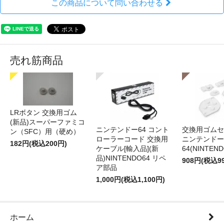
この商品について問い合わせる
売れ筋商品
LRボタン 交換用ゴム
(新品)スーパーファミコ
ニンテンドー64 コント
交換用ゴムセ
ン（SFC）用（硬め）
ローラーコード 交換用
ニンテンドー
182円(税込200円)
ケーブル[輸入品](新
64(NINTEN
品)NINTENDO64 リペ
908円(税込9
ア部品
1,000円(税込1,100円)
ホーム