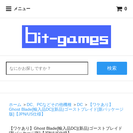
0
メニュー
検索
ホーム
＞
DC、PCなどその他機種
＞
DC
＞
【ワケあり】
Ghost Blade[輸入品DC](新品)ゴーストブレイド[新パッケージ
版]【JPN/US仕様】
【ワケあり】Ghost Blade[輸入品DC](新品)ゴーストブレイド