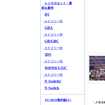
・
レトロカセット・復
刻＆新作
DS
・
─
カテゴリー別
GBA
・
─
カテゴリー別
GB/GBC
・
─
カテゴリー別
3DS
・
─
カテゴリー別
Wii/Wii U/GC
・
─
カテゴリー別
N Switch2
・
N Switch
・
・
FC/NES(海外版FC)
・メタルLE