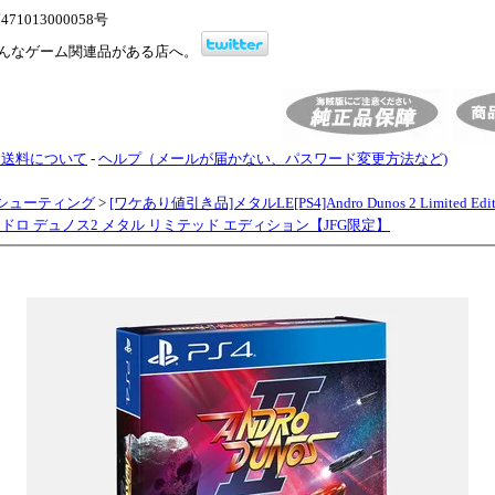
1013000058号
んなゲーム関連品がある店へ。
・送料について
-
ヘルプ（メールが届かない、パスワード変更方法など)
シューティング
>
[ワケあり値引き品]メタルLE[PS4]Andro Dunos 2 Limited Edi
ンドロ デュノス2 メタル リミテッド エディション【JFG限定】