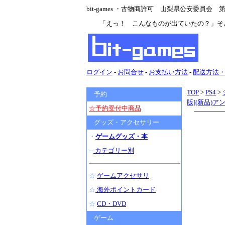
bit-games ・古物商許可 山梨県公安委員会 第47
「えっ！ こんなものが出ていたの？」そ
ログイン
-
お問合せ
-
お支払い方法
-
配送方法
TOP
>
PS4
>
予約
版](新品)ア
☆予約受付中商品
グッズ・アクセサリー
・
ゲームグッズ・本
─
カテゴリー別
☆
ゲームアクセサリ
☆
海外ポイントカード
☆
CD・DVD
ゲーム