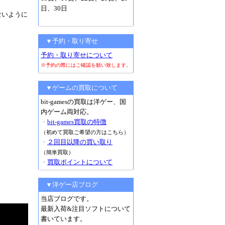
日、30日
ないように
▼予約・取り寄せ
予約・取り寄せについて
※予約の際にはご確認を願い致します。
▼ゲームの買取について
bit-gamesの買取は洋ゲー、国
内ゲーム両対応。
・
bit-games買取の特徴
（初めて買取ご希望の方はこちら）
・
２回目以降の買い取り
（簡単買取）
・
買取ポイントについて
▼洋ゲー店ブログ
当店ブログです。
最新入荷&注目ソフトについて
書いています。