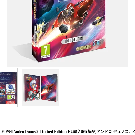
[PS4]Andro Dunos 2 Limited Edition[EU輸入版](新品)アンドロ デュノス2