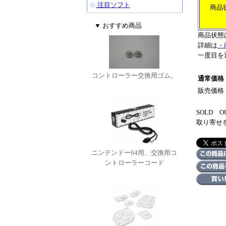
☆
注目ソフト
商品
▼ おすすめ商品
商品状態
詳細は
・
一度目を
コントローラー交換用ゴム。
通常価格
販売価格
SOLD
取り寄せ
ニンテンドー64用、交換用コ
ントローラーコード