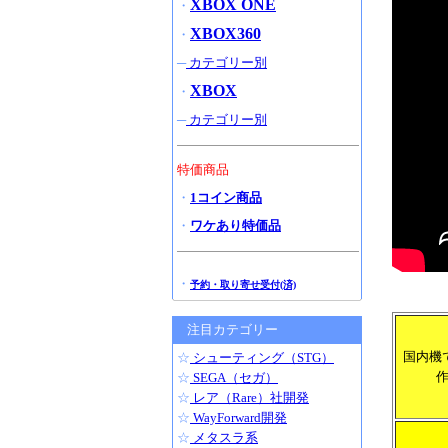
XBOX ONE
・
XBOX360
・
─
カテゴリー別
XBOX
・
─
カテゴリー別
特価商品
・
1コイン商品
・
ワケあり特価品
・
予約・取り寄せ受付(済)
注目カテゴリー
国内機
☆
シューティング（STG）
☆
SEGA（セガ）
☆
レア（Rare）社開発
☆
WayForward開発
☆
メタスラ系