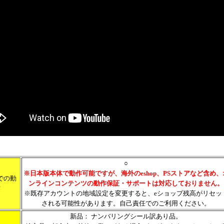
○
※日本版本体で動作可能ですが、海外のeshop、PSストアなど含め、
での動
ンラインコンテンツの動作保証・サポートは対応しておりません。
作
※既存アカウントの地域設定を変更すると、eショップ残高がリセッ
される可能性があります。自己責任でのご利用ください。
新品： ナンバリングシール訳あり品。