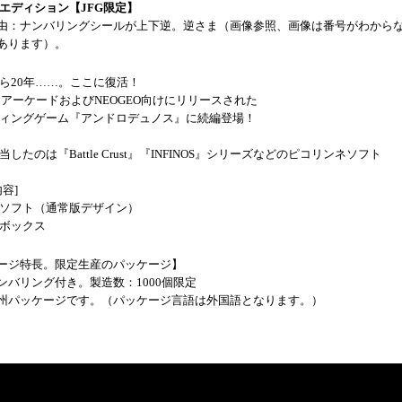
 エディション【JFG限定】
由：ナンバリングシールが上下逆。逆さま（画像参照、画像は番号がわから
あります）。
ら20年……。ここに復活！
年にアーケードおよびNEOGEO向けにリリースされた
ィングゲーム『アンドロデュノス』に続編登場！
したのは『Battle Crust』『INFINOS』シリーズなどのピコリンネソフト
容]
ソフト（通常版デザイン）
ボックス
ージ特長。限定生産のパッケージ】
ンバリング付き。製造数：1000個限定
州パッケージです。（パッケージ言語は外国語となります。）