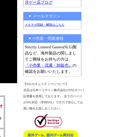
洋ゲー店ブログ
▼ メールマガジン
メルマガ登録・解除はこちら
▼小売業・同業者様
Strictly Limited Games(SLG)製
品など、海外製品の関しまし
てご興味をお持ちの方は、
『小売業・流通・卸販売』
の
確認をお願いいたします。
【SSLセキュリティーについて】
当店は日本ベリサイン株式会社のSSLサーバ
証明書を使用しております。 全てのページ
がSSL対応（常時SSL）ですので安心してお
オ
買い物をお楽しみください。
ト