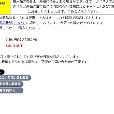
輸入品の都合上、外箱に傷みがある場合がございます。ディスクの
状態
外れなど商品の通常動作に問題のない理由によるキャンセル及び交
はお受けいたしかねます。予めご了承ください。
は新品は５～３の３段階。中古は５～１の５段階で表記しております。
商品状態について
に記述しております。 当店での購入が初めての方は、
通してからご購入ください。
6,891円(税込7,580円)
SOLD OUT
 OUT（売り切れ）でも取り寄せ可能な商品もございます。
を希望する品がある場合は、下記から問い合わせが可能です。