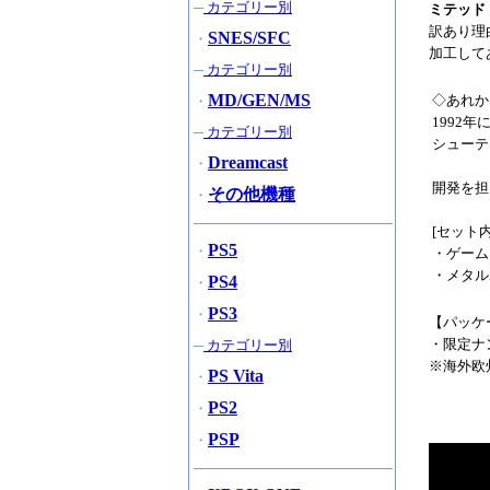
─
カテゴリー別
ミテッド
訳あり理
SNES/SFC
・
加工して
─
カテゴリー別
MD/GEN/MS
◇あれか
・
1992
─
カテゴリー別
シューテ
Dreamcast
・
開発を担当
その他機種
・
[セット内
PS5
・
・ゲーム
・メタル
PS4
・
PS3
・
【パッケ
・限定ナ
─
カテゴリー別
※海外欧
PS Vita
・
PS2
・
PSP
・