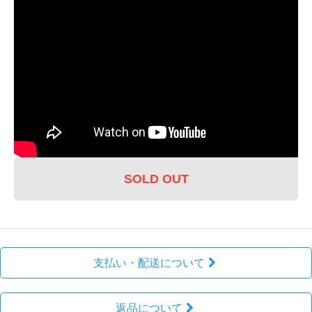
【SLG製品の言語について】
海外パッケージのため、日本にゆかりのあるタイトルで
も日本語が含まれない場合があります。
SLGからの情報提供を受け、日本語で遊べるタイトルは
個別に記述致します。
【『SLG パートナーストア』】
SLGがパートナーと手を取ることによって限定製造した
パッケージ
SOLD OUT
【製品の言語について】
支払い・配送について
海外パッケージのため、日本にゆかりのあるタイトルで
も日本語が含まれない場合があります。
【関連：SLG製品とは？】
返品について