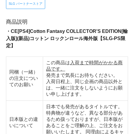
SLG パートナーストア
商品説明
・CE[PS4]Cotton Fantasy COLLECTOR'S EDITION[輸
入版](新品)コットン ロックンロール海外版【SLG-PS限
定】
この商品は
入荷まで時間がかかる商
品です。
同梱（一緒）
発売まで気長にお待ちください。
の注文につい
入荷日程上、同じ企画の商品以外と
てのお願い
は、一緒に注文をしないようにお願
い申し上げます。
日本でも発売があるタイトルです。
特典物が違うなど、異なる部分があ
日本版との違
るため扱っておりますが、日本版が
いについて
あることをご理解の上、ご注文をお
願いいたします。 同理由によるキャ