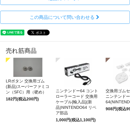
ドイツのパブリッシャー「Strictly Limited
Games（SLG）」が数量限定で、製造したパッケージゲ
ーム。
この商品について問い合わせる
特定のタイトルを少数限定で製造。パッケージ自体に価
値があるため、北米・欧州を中心に人気があります。
bit-gamesは日本の公式代理店です。（2018年12月よ
り）
売れ筋商品
LRボタン 交換用ゴム
(新品)スーパーファミコ
ニンテンドー64 コント
交換用ゴムセ
ン（SFC）用（硬め）
○
ローラーコード 交換用
ニンテンドー
182円(税込200円)
※日本版本体で動作可能ですが、海外
ケーブル[輸入品](新
64(NINTEN
のeshop及びPSストアを含め、オンラ
品)NINTENDO64 リペ
908円(税込9
ア部品
インコンテンツの動作保証・サポート
国内機での動
は対応しておりません。
1,000円(税込1,100円)
作
※既存アカウントの地域設定を変更す