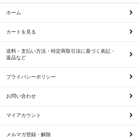
ると、eショップ残高がリセットされる
可能性があります。自己責任でのご利
ホーム
用ください。
輸入品の都合上、外箱に傷みがある場合がござい
ます。 ディスクの爪外れなど商品の通常動作に
商品状態
カートを見る
問題のない理由によるキャンセル及び交換はお受
けいたしかねます。予めご了承ください。
商品状態は新品は５～３の３段階。中古は５～１の５段
送料・支払い方法・特定商取引法に基づく表記・
階で表記しております。
返品など
詳細は
・商品状態について
に記述しております。 当店で
の購入が初めての方は、
一度目を通してからご購入ください。
プライバシーポリシー
お問い合わせ
マイアカウント
メルマガ登録・解除