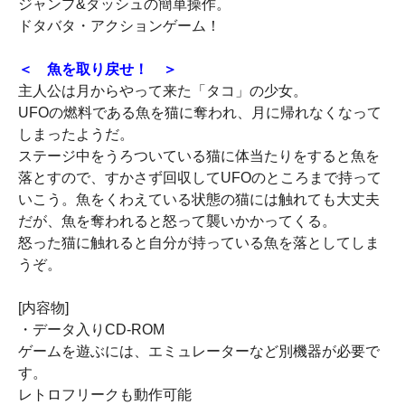
ジャンプ&ダッシュの簡単操作。
ドタバタ・アクションゲーム！
＜ 魚を取り戻せ！ ＞
主人公は月からやって来た「タコ」の少女。
UFOの燃料である魚を猫に奪われ、月に帰れなくなって
しまったようだ。
ステージ中をうろついている猫に体当たりをすると魚を
落とすので、すかさず回収してUFOのところまで持って
いこう。魚をくわえている状態の猫には触れても大丈夫
だが、魚を奪われると怒って襲いかかってくる。
怒った猫に触れると自分が持っている魚を落としてしま
うぞ。
[内容物]
・データ入りCD-ROM
ゲームを遊ぶには、エミュレーターなど別機器が必要で
す。
レトロフリークも動作可能