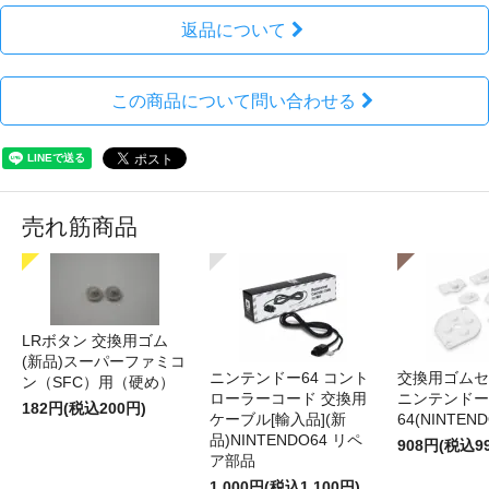
返品について
この商品について問い合わせる
売れ筋商品
LRボタン 交換用ゴム
(新品)スーパーファミコ
ニンテンドー64 コント
交換用ゴムセ
ン（SFC）用（硬め）
ローラーコード 交換用
ニンテンドー
182円(税込200円)
ケーブル[輸入品](新
64(NINTEN
品)NINTENDO64 リペ
908円(税込9
ア部品
1,000円(税込1,100円)