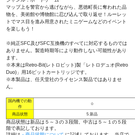
マップ上を警官から逃げながら、悪徳町長に奪われた品
物を、美術館や博物館に忍び込んで取り返せ！ルーレッ
トでマス目を進み用意されたミニゲームなどのイベント
を楽しもう！
※純正SFC及びSFC互換機のすべてに対応するものでは
ありません。製造時期等により動作しない可能性があり
ます。
※本来はRetro-Bit(レトロビット)製「レトロデュオ(Retro
Duo)」用16ビットカートリッジです。
※本製品は、任天堂社のライセンス製品ではありませ
ん。
国内機での動
○
作
商品状態
5:新品
商品状態は新品は５～３の３段階。中古は５～１の５段
階で表記しております。
詳細は
・商品状態について
に記述しております。 当店で