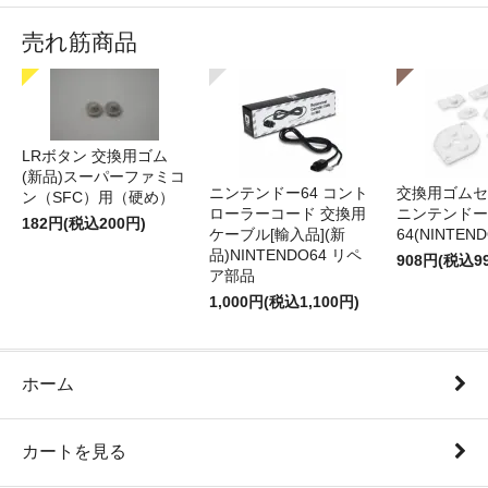
売れ筋商品
LRボタン 交換用ゴム
(新品)スーパーファミコ
ニンテンドー64 コント
交換用ゴムセ
ン（SFC）用（硬め）
ローラーコード 交換用
ニンテンドー
182円(税込200円)
ケーブル[輸入品](新
64(NINTEN
品)NINTENDO64 リペ
908円(税込9
ア部品
1,000円(税込1,100円)
ホーム
カートを見る