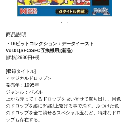
商品説明
・16ビットコレクション：データイースト
Vol.01[SFC/SFC互換機用](新品)
[価格]2980円+税
[収録タイトル]
＜マジカルドロップ＞
発売年：1995年
ジャンル：パズル
上から降ってくるドロップを吸い寄せて撃ち出し、同色
のドロップを縦に3個以上繋げる事で消す。ぶつけた色
のドロップを全て消せるスペシャル玉など、特殊なドロ
ップも存在する。