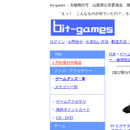
bit-games ・古物商許可 山梨県公安委員会 第47
「えっ！ こんなものが出ていたの？」そ
ログイン
-
お問合せ
-
お支払い方法
-
配送方法
TOP
>
ゲー
予約
ー・修理部
☆予約受付中商品
グッズ・アクセサリー
[並び順を
・
ゲームグッズ・本
─
カテゴリー別
☆
ゲームアクセサリ
☆
海外ポイントカード
☆
CD・DVD
ゲーム
SS セガサ