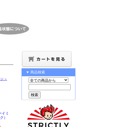
▼ 商品検索
ジ ＞
ーイミ
ンク）
)