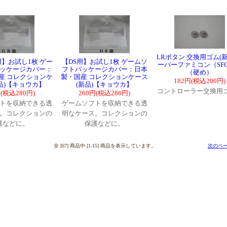
LRボタン 交換用ゴム(新
用】お試し1枚 ゲー
【DS用】お試し1枚 ゲームソ
ーパーファミコン（SF
ッケージカバー：
フトパッケージカバー：日本
（硬め）
産 コレクションケ
製・国産 コレクションケース
182円(税込200円)
新品)【キョウカ】
(新品)【キョウカ】
コントローラー交換用
円(税込280円)
260円(税込286円)
トを収納できる透
ゲームソフトを収納できる透
。コレクションの
明なケース。コレクションの
護などに。
保護などに。
全 [67] 商品中 [1-15] 商品を表示しています。
次のペー