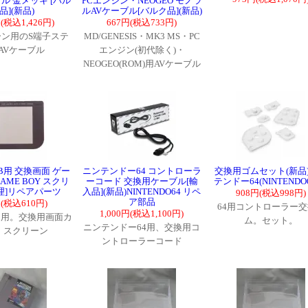
ル 金メッキ [バル
PCエンジン・NEOGEO モノラ
品](新品)
ルAVケーブル[バルク品](新品)
円(税込1,426円)
667円(税込733円)
ン用のS端子ステ
MD/GENESIS・MK3 MS・PC
AVケーブル
エンジン(初代除く)・
NEOGEO(ROM)用AVケーブル
B用 交換画面 ゲー
ニンテンドー64 コントローラ
交換用ゴムセット(新品
AME BOY スクリ
ーコード 交換用ケーブル[輸
テンドー64(NINTENDO
修理]リペアパーツ
入品](新品)NINTENDO64 リペ
908円(税込998円)
ア部品
円(税込610円)
64用コントローラー
1,000円(税込1,100円)
B用。交換用画面カ
ム。セット。
ニンテンドー64用、交換用コ
。スクリーン
ントローラーコード