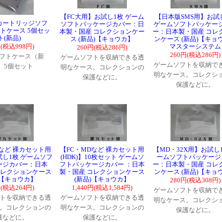
【FC大用】お試し1枚 ゲーム
【日本版SMS用】お試
S カートリッジソフ
ソフトパッケージカバー：日
ゲームソフトパッケー
トケース 5個セッ
本製・国産 コレクションケー
ー：日本製・国産 コレ
ト(新品)
ス (新品)【キョウカ】
ンケース (新品)【キョ
円(税込998円)
マスターシステム
260円(税込286円)
260円(税込286円)
ソフトケース（新
ゲームソフトを収納できる透
ゲームソフトを収納で
。5個セット
明なケース。コレクションの
明なケース。コレクシ
保護などに。
保護などに。
Dなど 裸カセット用
【FC・MDなど 裸カセット用
【MD・32X用】お試し1
お試し1枚 ゲームソフ
(HDK)】10枚セット ゲームソ
ームソフトパッケージ
ージカバー：日本
フトパッケージカバー ：日本
ー：日本製・国産 コレ
コレクションケース
製・国産 コレクションケース
ンケース (新品)【キョ
)【キョウカ】
(新品)【キョウカ】
280円(税込308円)
円(税込264円)
1,440円(税込1,584円)
ゲームソフトを収納で
トを収納できる透
ゲームソフトを収納できる透
明なケース。コレクシ
。コレクションの
明なケース。コレクションの
保護などに。
護などに。
保護などに。