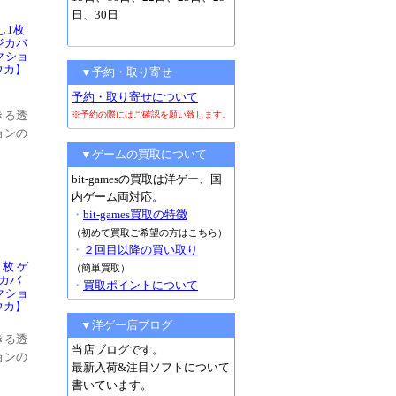
日、30日
し1枚
ジカバ
クショ
ウカ】
▼予約・取り寄せ
予約・取り寄せについて
きる透
※予約の際にはご確認を願い致します。
ョンの
▼ゲームの買取について
bit-gamesの買取は洋ゲー、国
内ゲーム両対応。
・
bit-games買取の特徴
（初めて買取ご希望の方はこちら）
・
２回目以降の買い取り
枚 ゲ
（簡単買取）
カバ
・
買取ポイントについて
クショ
ウカ】
▼洋ゲー店ブログ
きる透
当店ブログです。
ョンの
最新入荷&注目ソフトについて
書いています。