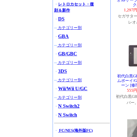
オAVケーブ
・
レトロカセット・復
ク
1,297
刻＆新作
セガサター
DS
・
レオ
─
カテゴリー別
GBA
・
─
カテゴリー別
GB/GBC
・
─
カテゴリー別
3DS
・
初代白黒G
─
カテゴリー別
ムボーイ/G
ーン [
Wii/Wii U/GC
・
555
初代白黒G
─
カテゴリー別
バー
N Switch2
・
N Switch
・
・
FC/NES(海外版FC)