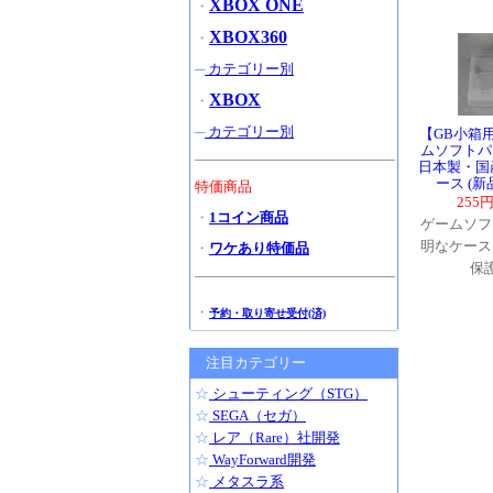
XBOX ONE
・
XBOX360
・
─
カテゴリー別
XBOX
・
─
カテゴリー別
【GB小箱
ムソフトパ
日本製・国
ース (
特価商品
255
・
1コイン商品
ゲームソフ
明なケース
・
ワケあり特価品
保
・
予約・取り寄せ受付(済)
注目カテゴリー
☆
シューティング（STG）
☆
SEGA（セガ）
☆
レア（Rare）社開発
☆
WayForward開発
☆
メタスラ系