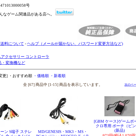
1013000058号
んなゲーム関連品がある店へ。
・送料について
-
ヘルプ（メールが届かない、パスワード変更方法など)
ムアクセサリー コントローラ
品・変換機など
変更]
・おすすめ順
・価格順
・新着順
全 [67] 商品中 [1-15] 商品を表示しています。
次のペー
[GBM ケース]ゲームボ
クロ専用 ポーチ（ピ
(新品)
ターン S端子 ステレ
MD/GENESIS・MK3・MS・
973円(税込1,070円