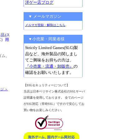
洋ゲー店ブログ
▼ メールマガジン
メルマガ登録・解除はこちら
品)ス
▼小売業・同業者様
C）用
Strictly Limited Games(SLG)製
品など、海外製品の関しまし
ゴム。
てご興味をお持ちの方は、
『小売業・流通・卸販売』
の
確認をお願いいたします。
【SSLセキュリティーについて】
ジ ＞
当店は日本ベリサイン株式会社のSSLサーバ
証明書を使用しております。 全てのページ
がSSL対応（常時SSL）ですので安心してお
買い物をお楽しみください。