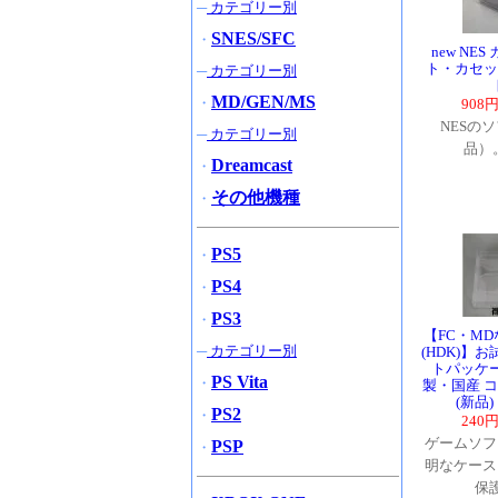
─
カテゴリー別
SNES/SFC
・
new NE
ト・カセッ
─
カテゴリー別
MD/GEN/MS
・
908
NESの
─
カテゴリー別
品）
Dreamcast
・
その他機種
・
PS5
・
PS4
・
PS3
・
【FC・M
─
カテゴリー別
(HDK)】
トパッケ
PS Vita
・
製・国産 
(新品
PS2
・
240
ゲームソフ
PSP
・
明なケース
保