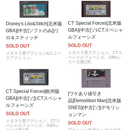
CT Special Forces[北米版
Disney's Lilo&Stitch[北米版
GBA](中古[ソ):CTスペシャ
GBA](中古[ソフトのみ])リ
ルフォーシズ
ロ＆スティッチ
SOLD OUT
SOLD OUT
メタスラ系アクション。CTス
メタスラ系アクション&スニー
ペシャルフォーシズ。GBAシ
クアクション。
リーズ第1弾。
CT Special Forces[欧州版
[ワケあり値引き
GBA](中古[ソ]):CTスペシャ
品]Demolition Man[北米版
ルフォーシズ
SNES](中古[ソ])デモリシ
SOLD OUT
ョンマン
メタスラ系アクション。CTス
SOLD OUT
ペシャルフォーシズ。GBAシ