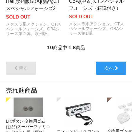
GBA](中古):CTスペシャル
Hell[欧州版GBA](新品)CT
フォーシズ（箱説付き）
スペシャルフォーシズ2
SOLD OUT
SOLD OUT
メタスラ系アクション。CTス
メタスラ系アクション。CTス
ペシャルフォーシズ。GBAシ
ペシャルフォーシズ。GBAシ
リーズ第1弾。
リーズ第２弾。欧州版。
10
1
8
商品中
-
商品
戻る
次へ
売れ筋商品
LRボタン 交換用ゴム
(新品)スーパーファミコ
ニンテンドー64 コント
交換用ゴムセ