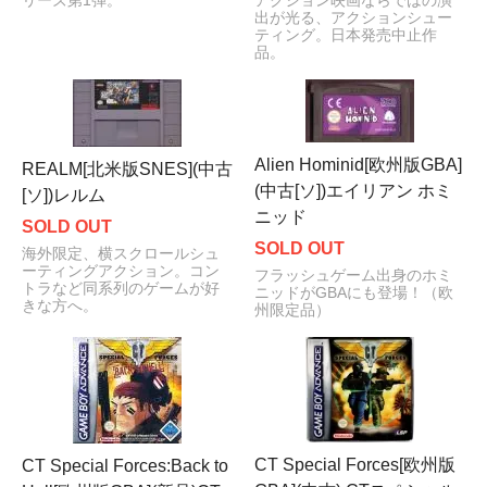
リーズ第1弾。
アクション映画ならではの演
出が光る、アクションシュー
ティング。日本発売中止作
品。
Alien Hominid[欧州版GBA]
REALM[北米版SNES](中古
(中古[ソ])エイリアン ホミ
[ソ])レルム
ニッド
SOLD OUT
SOLD OUT
海外限定、横スクロールシュ
ーティングアクション。コン
フラッシュゲーム出身のホミ
トラなど同系列のゲームが好
ニッドがGBAにも登場！（欧
きな方へ。
州限定品）
CT Special Forces[欧州版
CT Special Forces:Back to