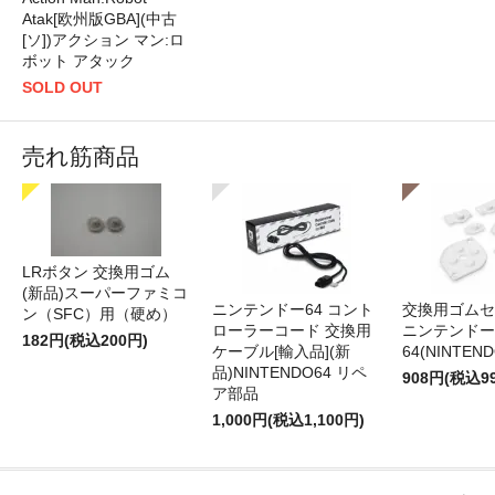
Atak[欧州版GBA](中古
[ソ])アクション マン:ロ
ボット アタック
SOLD OUT
売れ筋商品
LRボタン 交換用ゴム
(新品)スーパーファミコ
ニンテンドー64 コント
交換用ゴムセ
ン（SFC）用（硬め）
ローラーコード 交換用
ニンテンドー
182円(税込200円)
ケーブル[輸入品](新
64(NINTEN
品)NINTENDO64 リペ
908円(税込9
ア部品
1,000円(税込1,100円)