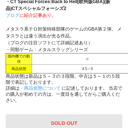
・CT Special Forces:Back to Hell[欧州版GBA](新
品)CTスペシャルフォーシズ2
ブログ
に紹介記事あり。
メタスラ系テロ対策特殊部隊のゲームのGBA第２弾。 メ
タスラとは違う演出が光る作品。
（ブログの注目ソフトにて詳細記述あり）
・同類ゲーム：メタルスラッグシリーズ
国内機での動
○
作
商品状態
4.5～5
商品状態は新品は５～３の３段階。中古は５～１の５段
階で表記しております。
詳細は
・商品状態について
に記述しております。 当店で
の購入が初めての方は、一度目を通してからご購入くだ
さい。
SOLD OUT