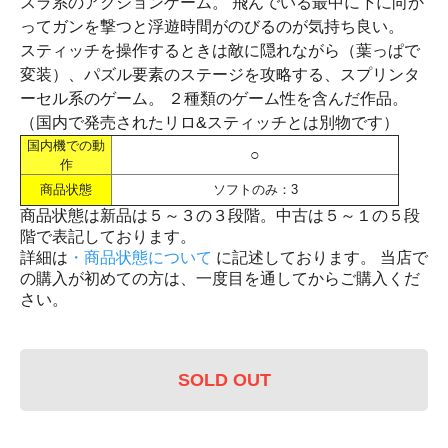
スラ系のアクションゲーム。 飛んでいる最中に下に向か
ってガンを撃つと浮遊時間がのびるのが気持ち良い。
スティッチを操作するときは敵に隠れながら（葉っぱで
変装）、パズル要素のステージを攻略する、スプリンタ
ーセル系のゲーム。 ２種類のゲーム性を含んだ作品。
（国内で発売されたリロ&スティッチとは別物です）
国内機での動
○
作
商品状態
ソフトのみ：3
商品状態は新品は５～３の３段階。中古は５～１の５段
階で表記しております。
詳細は
・商品状態について
に記述しております。 当店で
の購入が初めての方は、一度目を通してからご購入くだ
さい。
SOLD OUT