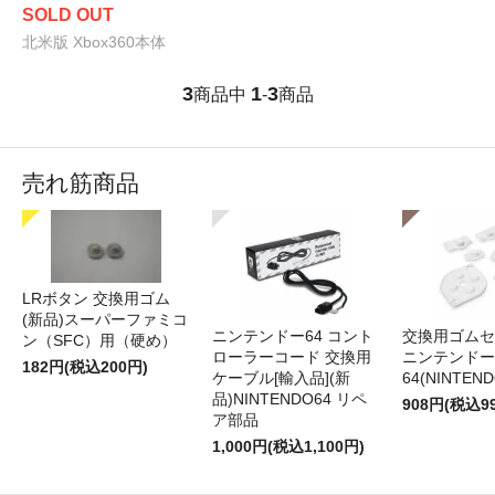
SOLD OUT
北米版 Xbox360本体
3
1
3
商品中
-
商品
売れ筋商品
LRボタン 交換用ゴム
(新品)スーパーファミコ
ニンテンドー64 コント
交換用ゴムセ
ン（SFC）用（硬め）
ローラーコード 交換用
ニンテンドー
182円(税込200円)
ケーブル[輸入品](新
64(NINTEN
品)NINTENDO64 リペ
908円(税込9
ア部品
1,000円(税込1,100円)