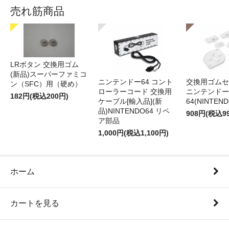
売れ筋商品
LRボタン 交換用ゴム
(新品)スーパーファミコ
ニンテンドー64 コント
交換用ゴムセ
ン（SFC）用（硬め）
ローラーコード 交換用
ニンテンドー
182円(税込200円)
ケーブル[輸入品](新
64(NINTEN
品)NINTENDO64 リペ
908円(税込9
ア部品
1,000円(税込1,100円)
ホーム
カートを見る