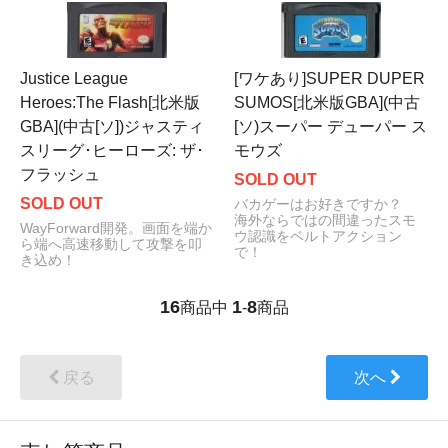
Justice League
[ワケあり]SUPER DUPER
Heroes:The Flash[北米版
SUMOS[北米版GBA](中古
GBA](中古[ソ])ジャスティ
[ソ)スーパー デューパー ス
スリーグ･ヒーローズ: ザ･
モウズ
フラッシュ
SOLD OUT
SOLD OUT
バカゲーはお好きですか？
海外ならではの間違ったスモ
WayForward開発。画面を端か
ウ認識をベルトアクション
ら端へ高速移動して攻撃を叩
で！
き込め！
16
1
8
商品中
-
商品
戻る
次へ