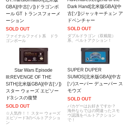
Dark Hand[北米版GBA](中
GBA](中古[ソ])ドラゴンボ
古[ソ])ジャッキーチェン ア
ール GT トランスフォーメ
ドベンチャー
ーション
SOLD OUT
SOLD OUT
ダブルドラゴン（双截龍）
ファイナルファイト系 ドラ
系、ベルトアクション！
ゴンボール
SUPER DUPER
Star Wars Episode
SUMOS[北米版GBA](中古
III:REVENGE OF THE
[ソ)スーパー デューパー ス
SITH[北米版GBA](中古[ソ])
モウズ
スター ウォーズ エピソー
ド3:シスの復讐
SOLD OUT
SOLD OUT
バカゲーはお好きですか？
海外ならではの間違ったスモ
☆人気作！！ スター ウォーズ
ウ認識をベルトアクション
エピソード3のベルトアクショ
で！
ン