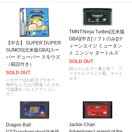
TMNT:Ninja Turtles[北米版
GBA](中古[ソフトのみ])テ
【中古】 SUPER DUPER
ィーンエイジ ミュータン
SUMOS[北米版GBA]スー
ト ニンジャ タートルズ
パー デューパー スモウズ
SOLD OUT
（箱説付き）
同ジャンルで一番人気！ フ
SOLD OUT
ァイナルファイト風、タート
ルズ
バカゲーはお好きですか？
海外ならではの間違ったスモ
ウ認識をベルトアクション
で！
Jackie Chan
Dragon Ball
Adventures:Legend of the
GT:Transformation[北米版