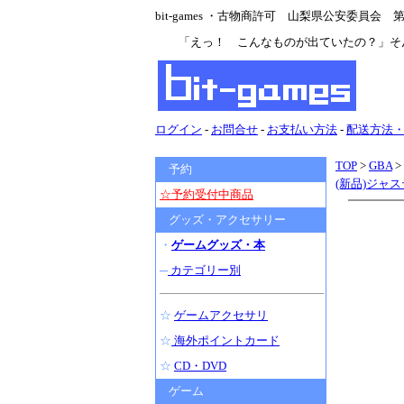
bit-games ・古物商許可 山梨県公安委員会 第47
「えっ！ こんなものが出ていたの？」そ
ログイン
-
お問合せ
-
お支払い方法
-
配送方法
TOP
>
GBA
>
予約
(新品)ジャ
☆予約受付中商品
グッズ・アクセサリー
・
ゲームグッズ・本
─
カテゴリー別
☆
ゲームアクセサリ
☆
海外ポイントカード
☆
CD・DVD
ゲーム