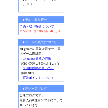
日、30日
▼予約・取り寄せ
予約・取り寄せについて
※予約の際にはご確認を願い致します。
▼ゲームの買取について
bit-gamesの買取は洋ゲー、国
内ゲーム両対応。
・
bit-games買取の特徴
（初めて買取ご希望の方はこちら）
・
２回目以降の買い取り
（簡単買取）
・
買取ポイントについて
▼洋ゲー店ブログ
当店ブログです。
最新入荷&注目ソフトについて
書いています。