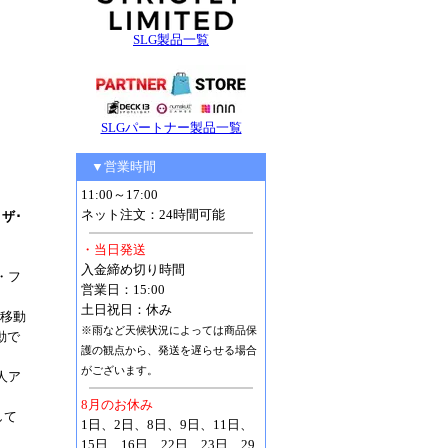
SLG製品一覧
SLGパートナー製品一覧
▼営業時間
11:00～17:00
ネット注文：24時間可能
 ザ･
・当日発送
入金締め切り時間
ザ・フ
営業日：15:00
土日祝日：休み
速移動
※雨など天候状況によっては商品保
動で
護の観点から、発送を遅らせる場合
がございます。
人ア
8月のお休み
して
1日、2日、8日、9日、11日、
15日、16日、22日、23日、29