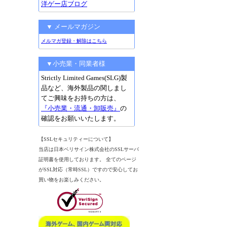
洋ゲー店ブログ
▼ メールマガジン
メルマガ登録・解除はこちら
▼小売業・同業者様
Strictly Limited Games(SLG)製
品など、海外製品の関しまし
てご興味をお持ちの方は、
『小売業・流通・卸販売』
の
確認をお願いいたします。
【SSLセキュリティーについて】
当店は日本ベリサイン株式会社のSSLサーバ
証明書を使用しております。 全てのページ
がSSL対応（常時SSL）ですので安心してお
買い物をお楽しみください。