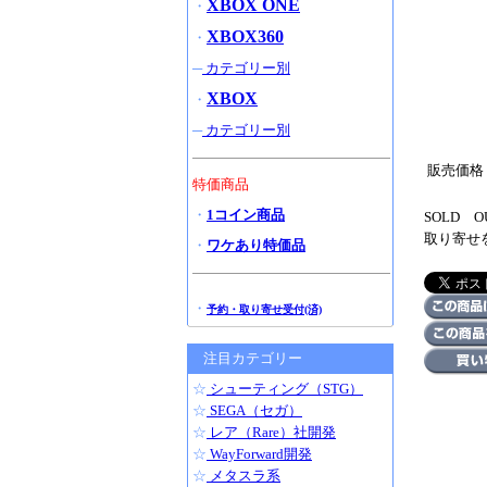
XBOX ONE
・
XBOX360
・
─
カテゴリー別
XBOX
・
─
カテゴリー別
販売価格
特価商品
・
1コイン商品
SOLD
取り寄せ
・
ワケあり特価品
・
予約・取り寄せ受付(済)
注目カテゴリー
☆
シューティング（STG）
☆
SEGA（セガ）
☆
レア（Rare）社開発
☆
WayForward開発
☆
メタスラ系