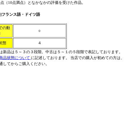
.9点（10点満点）となかなかの評価を受けた作品。
語]フランス語・ドイツ語
での動
○
作
状態
４
は新品は５～３の３段階。中古は５～１の５段階で表記しております。
商品状態について
に記述しております。 当店での購入が初めての方は、
通してからご購入ください。