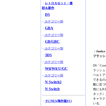
・
レトロカセット・復
刻＆新作
DS
・
─
カテゴリー別
GBA
・
─
カテゴリー別
GB/GBC
・
─
カテゴリー別
・Justi
3DS
・
フラッシ
─
カテゴリー別
DS「Co
Wii/Wii U/GC
・
ラッシュ
ベルトア
─
カテゴリー別
できるの
N Switch2
・
敵に近づ
N Switch
・
他にもR
タック）
キャラク
・
FC/NES(海外版FC)
いる。