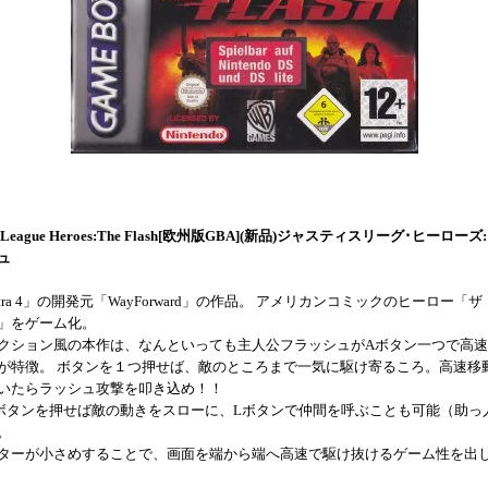
ce League Heroes:The Flash[欧州版GBA](新品)ジャスティスリーグ･ヒーローズ:
ュ
ntra 4」の開発元「WayForward」の作品。 アメリカンコミックのヒーロー「
」をゲーム化。
クション風の本作は、なんといっても主人公フラッシュがAボタン一つで高
が特徴。 ボタンを１つ押せば、敵のところまで一気に駆け寄るころ。高速移
いたらラッシュ攻撃を叩き込め！！
ボタンを押せば敵の動きをスローに、Lボタンで仲間を呼ぶことも可能（助っ
。
ターが小さめすることで、画面を端から端へ高速で駆け抜けるゲーム性を出