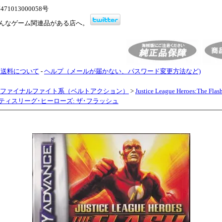
1013000058号
んなゲーム関連品がある店へ。
・送料について
-
ヘルプ（メールが届かない、パスワード変更方法など)
ファイナルファイト系（ベルトアクション）
>
Justice League Heroes:The F
スティスリーグ･ヒーローズ: ザ･フラッシュ