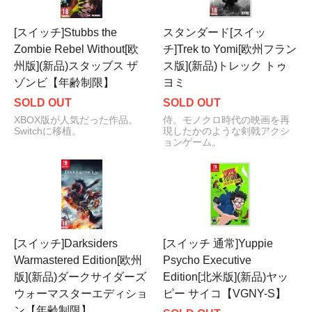
[スイッチ]Stubbs the
スタンダード[スイッ
Zombie Rebel Without[欧
チ]Trek to Yomi[欧州フラン
州版](新品)スタッブス ザ
ス版](新品)トレック トゥ
ゾンビ【年齢制限】
ヨミ
SOLD OUT
SOLD OUT
XBOX版が人気だった作品。
侍。モノクロ時代の映画を再
Switchに移植。
現したかのような剣戟アクシ
ョンゲーム。
[スイッチ]Darksiders
[スイッチ 通常]Yuppie
Warmastered Edition[欧州
Psycho Executive
版](新品)ダークサイダーズ
Edition[北米版](新品)ヤッ
ウォーマスターエディショ
ピー サイコ【VGNY-S】
ン【年齢制限】