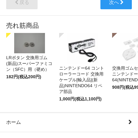
戻る
次へ
売れ筋商品
LRボタン 交換用ゴム
(新品)スーパーファミコ
ニンテンドー64 コント
交換用ゴムセ
ン（SFC）用（硬め）
ローラーコード 交換用
ニンテンドー
182円(税込200円)
ケーブル[輸入品](新
64(NINTEN
品)NINTENDO64 リペ
908円(税込9
ア部品
1,000円(税込1,100円)
ホーム