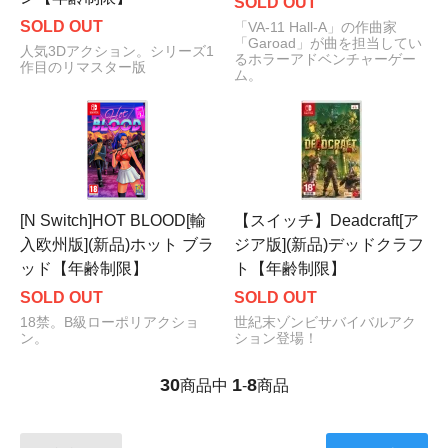
SOLD OUT
SOLD OUT
「VA-11 Hall-A」の作曲家
「Garoad」が曲を担当してい
人気3Dアクション。シリーズ1
るホラーアドベンチャーゲー
作目のリマスター版
ム。
[N Switch]HOT BLOOD[輸
【スイッチ】Deadcraft[ア
入欧州版](新品)ホット ブラ
ジア版](新品)デッドクラフ
ッド【年齢制限】
ト【年齢制限】
SOLD OUT
SOLD OUT
18禁。B級ローポリアクショ
世紀末ゾンビサバイバルアク
ン。
ション登場！
30
1
8
商品中
-
商品