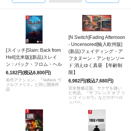
[N Switch]Fading Afternoon
- Uncensored[輸入欧州版]
[スイッチ]Slain: Back from
(新品)フェイディング・ア
Hell[北米版](新品)スレイ
フタヌーン・アンセンソー
ン：バック・フロム・ヘル
ド 消えゆく真昼 【年齢制
限】
6,182円(税込6,800円)
名作アクション、『Valfaris ヴ
6,982円(税込7,680円)
ァルファリス』と同じ開発作
完全無修正版。ヤクザを描い
品
た作品。『ザ フレンズ オブ リ
ンゴ イシカワ』などのデベロ
ッパー。