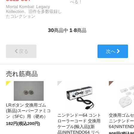
べる！
Mortal Kombat: Legacy
Kollection。旧作を多数収録し
たコレクション
30
1
8
商品中
-
商品
戻る
次へ
売れ筋商品
LRボタン 交換用ゴム
(新品)スーパーファミコ
ニンテンドー64 コント
交換用ゴムセ
ン（SFC）用（硬め）
ローラーコード 交換用
ニンテンドー
182円(税込200円)
ケーブル[輸入品](新
64(NINTEN
品)NINTENDO64 リペ
908円(税込9