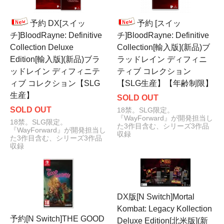
予約 DX[スイッ
予約 [スイッ
チ]BloodRayne: Definitive
チ]BloodRayne: Definitive
Collection Deluxe
Collection[輸入版](新品)ブ
Edition[輸入版](新品)ブラ
ラッドレイン ディフィニ
ッドレイン ディフィニテ
ティブ コレクション
ィブ コレクション【SLG
【SLG生産】【年齢制限】
生産】
SOLD OUT
SOLD OUT
18禁。SLG限定。
『WayForward』が開発担当し
18禁。SLG限定。
た3作目含む、シリーズ3作品
『WayForward』が開発担当し
収録
た3作目含む、シリーズ3作品
収録
DX版[N Switch]Mortal
Kombat: Legacy Kollection
予約[N Switch]THE GOOD
Deluxe Edition[北米版](新