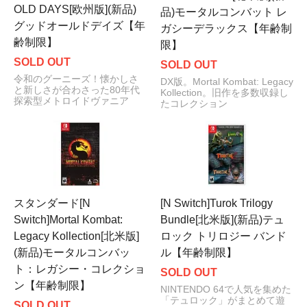
OLD DAYS[欧州版](新品)
品)モータルコンバット レ
グッドオールドデイズ【年
ガシーデラックス【年齢制
齢制限】
限】
SOLD OUT
SOLD OUT
令和のグーニーズ！懐かしさ
DX版。Mortal Kombat: Legacy
と新しさが合わさった80年代
Kollection。旧作を多数収録し
探索型メトロイドヴァニア
たコレクション
スタンダード[N
[N Switch]Turok Trilogy
Switch]Mortal Kombat:
Bundle[北米版](新品)テュ
Legacy Kollection[北米版]
ロック トリロジー バンド
(新品)モータルコンバッ
ル【年齢制限】
ト：レガシー・コレクショ
SOLD OUT
ン【年齢制限】
NINTENDO 64で人気を集めた
「テュロック」がまとめて遊
SOLD OUT