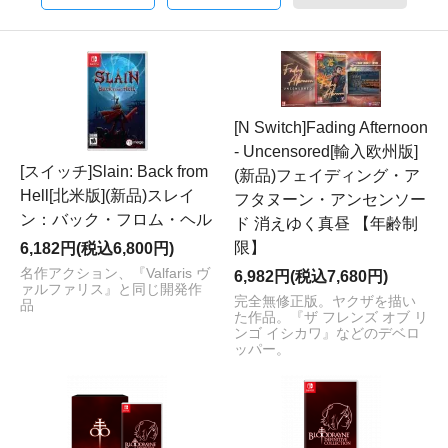
[N Switch]Fading Afternoon
- Uncensored[輸入欧州版]
[スイッチ]Slain: Back from
(新品)フェイディング・ア
Hell[北米版](新品)スレイ
フタヌーン・アンセンソー
ン：バック・フロム・ヘル
ド 消えゆく真昼 【年齢制
限】
6,182円(税込6,800円)
名作アクション、『Valfaris ヴ
6,982円(税込7,680円)
ァルファリス』と同じ開発作
完全無修正版。ヤクザを描い
品
た作品。『ザ フレンズ オブ リ
ンゴ イシカワ』などのデベロ
ッパー。