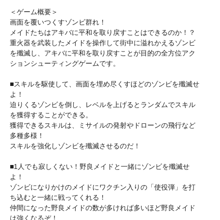
＜ゲーム概要＞
画面を覆いつくすゾンビ群れ！
メイドたちはアキバに平和を取り戻すことはできるのか！？
重火器を武装したメイドを操作して街中に溢れかえるゾンビ
を殲滅し、アキバに平和を取り戻すことが目的の全方位アク
ションシューティングゲームです。
■スキルを駆使して、画面を埋め尽くすほどのゾンビを殲滅せ
よ！
迫りくるゾンビを倒し、レベルを上げるとランダムでスキル
を獲得することができる。
獲得できるスキルは、ミサイルの発射やドローンの飛行など
多種多様！
スキルを強化しゾンビを殲滅させるのだ！
■1人でも寂しくない！野良メイドと一緒にゾンビを殲滅せ
よ！
ゾンビになりかけのメイドにワクチン入りの「使役弾」を打
ち込むと一緒に戦ってくれる！
仲間になった野良メイドの数が多ければ多いほど野良メイド
は強くなるぞ！