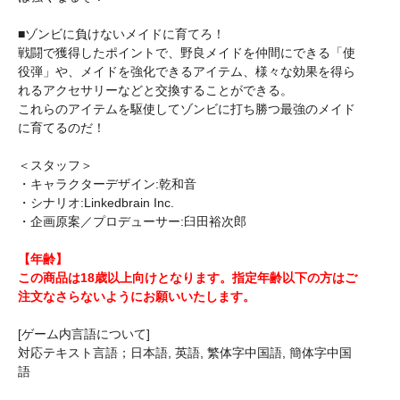
■ゾンビに負けないメイドに育てろ！
戦闘で獲得したポイントで、野良メイドを仲間にできる「使
役弾」や、メイドを強化できるアイテム、様々な効果を得ら
れるアクセサリーなどと交換することができる。
これらのアイテムを駆使してゾンビに打ち勝つ最強のメイド
に育てるのだ！
＜スタッフ＞
・キャラクターデザイン:乾和音
・シナリオ:Linkedbrain Inc.
・企画原案／プロデューサー:臼田裕次郎
【年齢】
この商品は18歳以上向けとなります。指定年齢以下の方はご
注文なさらないようにお願いいたします。
[ゲーム内言語について]
対応テキスト言語；日本語, 英語, 繁体字中国語, 簡体字中国
語