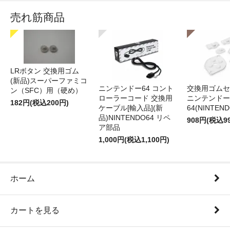
売れ筋商品
LRボタン 交換用ゴム
(新品)スーパーファミコ
ニンテンドー64 コント
交換用ゴムセ
ン（SFC）用（硬め）
ローラーコード 交換用
ニンテンドー
182円(税込200円)
ケーブル[輸入品](新
64(NINTEN
品)NINTENDO64 リペ
908円(税込9
ア部品
1,000円(税込1,100円)
ホーム
カートを見る