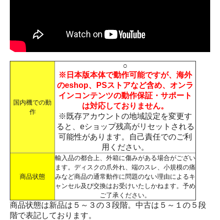
○
※日本版本体で動作可能ですが、海外
のeshop、PSストアなど含め、オンラ
インコンテンツの動作保証・サポート
国内機での動
は対応しておりません。
作
※既存アカウントの地域設定を変更す
ると、eショップ残高がリセットされる
可能性があります。自己責任でのご利
用ください。
輸入品の都合上、外箱に傷みがある場合がござい
ます。ディスクの爪外れ、端のスレ、小規模の痛
商品状態
みなど商品の通常動作に問題のない理由によるキ
ャンセル及び交換はお受けいたしかねます。予め
ご了承ください。
商品状態は新品は５～３の３段階。中古は５～１の５段
階で表記しております。