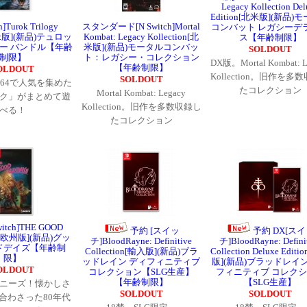
Legacy Kollection Del
Edition[北米版](新品)
h]Turok Trilogy
スタンダード[N Switch]Mortal
コンバット レガシーデ
北米版](新品)テュロッ
Kombat: Legacy Kollection[北
ス【年齢制限】
ジー バンドル【年齢
米版](新品)モータルコンバッ
SOLDOUT
制限】
ト：レガシー・コレクション
DX版。Mortal Kombat: L
【年齢制限】
OLDOUT
Kollection。旧作を多
SOLDOUT
O 64で人気を集めた
たコレクション
Mortal Kombat: Legacy
ク」がまとめて遊
Kollection。旧作を多数収録し
べる！
たコレクション
itch]THE GOOD
予約 [スイッ
予約 DX[ス
S[欧州版](新品)グッ
チ]BloodRayne: Definitive
チ]BloodRayne: Defini
ドデイズ【年齢制
Collection[輸入版](新品)ブラ
Collection Deluxe Edit
限】
ッドレイン ディフィニティブ
版](新品)ブラッドレイン
OLDOUT
コレクション【SLG生産】
フィニティブ コレク
【年齢制限】
【SLG生産】
ニーズ！懐かしさ
SOLDOUT
SOLDOUT
合わさった80年代