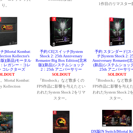
1作目のリマスター
り。
Mortal Kombat:
予約 CE[スイッチ]System
予約 スタンダード[ス
ection Kollector's
Shock 2: 25th Anniversary
チ]System Shock 2: 2
[北米版](新品)モータル
Remaster Big Box Edition[北米
Anniversary Remaster
：レガシー・コレ
版](新品)システムショック
(新品)システムショック
 コレクターズ
2：25th アニバーサリー
25th アニバーサリ
OLDOUT
SOLDOUT
SOLDOUT
ortal Kombat:
『Bioshock』など数多くの
『Bioshock』など数
y Kollection
FPS作品に影響を与えたとい
FPS作品に影響を与え
われたSystem Shock 2をリマ
われたSystem Shock 
スター。
スター。
DX版[N Switch]Mortal K