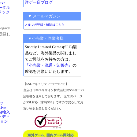
洋ゲー店ブログ
uxe
モータル
ラック
▼ メールマガジン
メルマガ登録・解除はこちら
egacy
数収録し
▼小売業・同業者様
Strictly Limited Games(SLG)製
品など、海外製品の関しまし
てご興味をお持ちの方は、
『小売業・流通・卸販売』
の
確認をお願いいたします。
【SSLセキュリティーについて】
当店は日本ベリサイン株式会社のSSLサーバ
証明書を使用しております。 全てのページ
イッ
がSSL対応（常時SSL）ですので安心してお
tive
買い物をお楽しみください。
ion[輸入
 ディ
ション