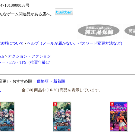
1013000058号
んなゲーム関連品がある店へ。
・送料について
-
ヘルプ（メールが届かない、パスワード変更方法など)
tch
>
アクション・アクション
ー・FPS・TPS（推奨年齢17
変更]
・おすすめ順
・価格順
・新着順
全 [30] 商品中 [16-30] 商品を表示しています。
ジ