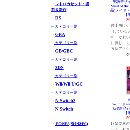
英語デザ
・
レトロカセット・復
Maid of t
刻＆新作
品)メイド
【
DS
・
S
紳士向けゲ
─
カテゴリー別
している
GBA
・
す、 かわ
─
カテゴリー別
に挑む、ち
方位アクシ
GB/GBC
・
グ
─
カテゴリー別
3DS
・
─
カテゴリー別
Wii/Wii U/GC
・
─
カテゴリー別
N Switch2
・
Switch]D
版](新品
N Switch
・
【
S
18禁要素
・
FC/NES(海外版FC)
ーム。セク