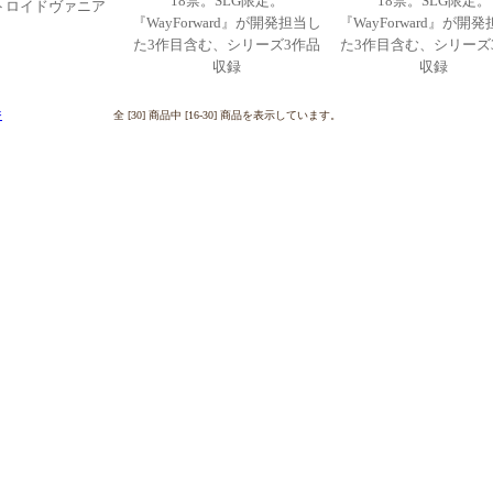
18禁。SLG限定。
18禁。SLG限定。
トロイドヴァニア
『WayForward』が開発担当し
『WayForward』が開
た3作目含む、シリーズ3作品
た3作目含む、シリーズ
収録
収録
ジ
全 [30] 商品中 [16-30] 商品を表示しています。